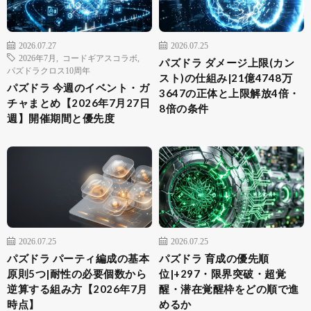
2026.07.27
2026.07.25
2026年7月
,
コードギアスコラボ
,
パズドラ ダメージ上限(カン
パズドラクロス10周年
スト)の仕組み|21億4748万
パズドラ 今週のイベント・ガ
3647の正体と上限解放4倍・
チャまとめ【2026年7月27日
8倍の条件
週】開催期間と優先度
2026.07.25
2026.07.25
パズドラ パーティ編成の基本
パズドラ 育成の優先順
原則5つ|耐性の必要個数から
位|+297・限界突破・超覚
逆算する組み方【2026年7月
醒・潜在覚醒枠をどの順で進
時点】
めるか