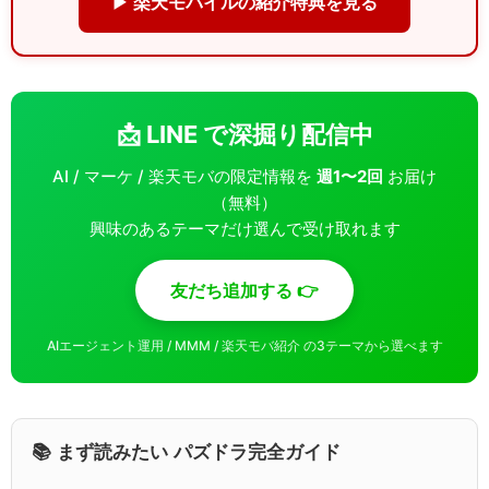
▶ 楽天モバイルの紹介特典を見る
📩 LINE で深掘り配信中
AI / マーケ / 楽天モバの限定情報を
週1〜2回
お届け
（無料）
興味のあるテーマだけ選んで受け取れます
友だち追加する 👉
AIエージェント運用 / MMM / 楽天モバ紹介 の3テーマから選べます
📚 まず読みたい パズドラ完全ガイド