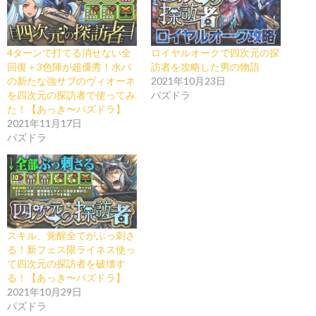
4ターンで打てる消せない全
ロイヤルオークで四次元の探
回復＋3色陣が超優秀！水パ
訪者を攻略した男の物語
の新たな強サブのヴィオーネ
2021年10月23日
を四次元の探訪者で使ってみ
パズドラ
た！【あっき〜パズドラ】
2021年11月17日
パズドラ
スキル、覚醒全てがぶっ刺さ
る！新フェス限ライネス使っ
て四次元の探訪者を破壊す
る！【あっき〜パズドラ】
2021年10月29日
パズドラ