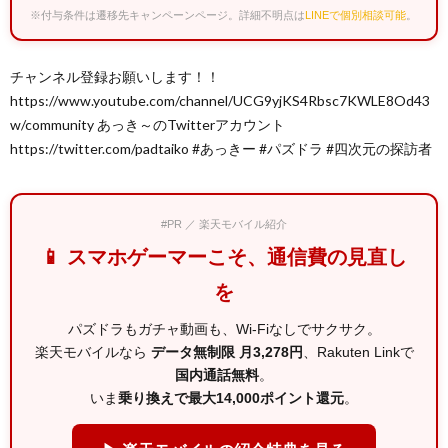
※付与条件は遷移先キャンペーンページ。詳細不明点は
LINEで個別相談可能
。
チャンネル登録お願いします！！
https://www.youtube.com/channel/UCG9yjKS4Rbsc7KWLE8Od43
w/community あっき～のTwitterアカウント
https://twitter.com/padtaiko #あっきー #パズドラ #四次元の探訪者
#PR ／ 楽天モバイル紹介
📱 スマホゲーマーこそ、通信費の見直し
を
パズドラもガチャ動画も、Wi-Fiなしでサクサク。
楽天モバイルなら
データ無制限 月3,278円
、Rakuten Linkで
国内通話無料
。
いま
乗り換えで最大14,000ポイント還元
。