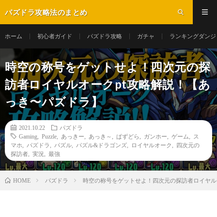
パズドラ攻略法のまとめ
ホーム
初心者ガイド
パズドラ攻略
ガチャ
ランキングダンジ
時空の称号をゲットせよ！四次元の探
訪者ロイヤルオークpt攻略解説！【あ
っき〜パズドラ】
2021.10.22
パズドラ
Gaming
,
Puzzle
,
あっきー
,
あっき～
,
ぱずどら
,
ガンホー
,
ゲーム
,
ス
マホ
,
パズドラ
,
パズル
,
パズル&ドラゴンズ
,
ロイヤルオーク
,
四次元の
探訪者
,
実況
,
最強
パズドラ
時空の称号をゲットせよ！四次元の探訪者ロイヤル
HOME