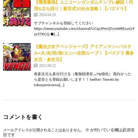
【環境最強】ユニコーンガンダムテンプレ解説！代
用&立ち回り！新百式10分台攻略！【パズドラ】
2024.04.20
サブチャンネルも登録してください
https://www.youtube.com/channel/UCqUPmQTcmWREuoG9
or5TRCQ ◆[…]
【魔法少女アベンジャーズ】アイアンマン+パステ
ル=火/光/回/指/エンハ全部ループ！【パズドラ 裏多
次元・多次元】
2022.08.22
表多次元も多分行ける（毒無効潜在→Hp強化） 面白かった
ら是非とも登録お願いします！！ twitter: Tweets by
tokoyaminomo[…]
コメントを書く
※
が付いている欄は必須項
メールアドレスが公開されることはありません。
目です