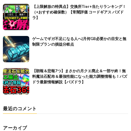
【上限解放の特異点】交換所Tier+当たりランキング！
（+おすすめ確保数）【常闇評価 コードギアス パズド
ラ】
ゲームでギガ不足になる人へ|月何GB必要かの目安と無
制限プランの損益分岐点
【朗報＆悲報7つ】まさかの月クエ廃止＆一部サ終！無
料魔法石配布＆最強性能になった能力調整情報も！パズ
ドラ最新情報解説【パズドラ】
最近のコメント
アーカイブ