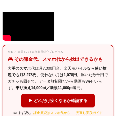
#PR ／ 楽天モバイル従業員紹介プログラム
🎮 その課金代、スマホ代から捻出できるかも
大手のスマホ代は月7,000円台。楽天モバイルなら
使い放
題でも月3,278円
、使わない月は
1,078円
。浮いた数千円で
ガチャも回せて、データ無制限だから動画もWi-Fiいら
ず。
乗り換え14,000pt／新規11,000pt
還元。
▶ どれだけ安くなるか確認する
📖 まず読む:
課金原資はスマホ代から — 見直し実践ガイド