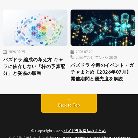
2026.07.25
2026.07.20
2026年7月
,
フンババ降臨
パズドラ 編成の考え方|キャ
パズドラ 今週のイベント・ガ
ラに依存しない「枠の予算配
チャまとめ【2026年07月】
分」と妥協の順番
開催期間と優先度を解説
Back to Top
© Copyright 2026
パズドラ攻略法のまとめ
.
パズドラ攻略法のまとめ by
FIT-Web Create
. Powered by
WordPress
.