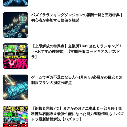
パズドラランキングダンジョンの報酬一覧と王冠特典｜
初心者が参加する価値を解説
【上限解放の特異点】交換所Tier+当たりランキング！
（+おすすめ確保数）【常闇評価 コードギアス パズド
ラ】
ゲームでギガ不足になる人へ|月何GB必要かの目安と無
制限プランの損益分岐点
【朗報＆悲報7つ】まさかの月クエ廃止＆一部サ終！無
料魔法石配布＆最強性能になった能力調整情報も！パズ
ドラ最新情報解説【パズドラ】