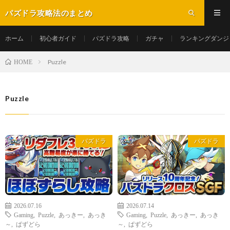
パズドラ攻略法のまとめ
ホーム
初心者ガイド
パズドラ攻略
ガチャ
ランキングダンジ
Puzzle
HOME
Puzzle
パズドラ
パズドラ
2026.07.16
2026.07.14
Gaming
,
Puzzle
,
あっきー
,
あっき
Gaming
,
Puzzle
,
あっきー
,
あっき
～
,
ぱずどら
～
,
ぱずどら