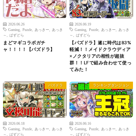
2026.06.26
2026.06.19
Gaming
,
Puzzle
,
あっきー
,
あっき
Gaming
,
Puzzle
,
あっきー
,
あっき
～
,
ぱずどら
～
,
ぱずどら
まどマギコラボガチ
【パズドラ】遂に時代は83%
ャ！！！！【パズドラ】
軽減！！メイドクラウディア
×ノクタリアの相性が超抜
群！！LFで組み合わせて使っ
てみた！
パズドラ
ランキングダンジョン
2026.06.18
2026.06.16
Gaming
,
Puzzle
,
あっきー
,
あっき
Gaming
,
Puzzle
,
あっきー
,
あっき
～
,
ぱずどら
～
,
ぱずどら