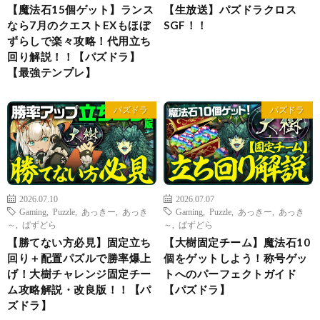
【魔法石15個ゲット】ランス
【生放送】パズドラクロス
なら7月のクエストEXもほぼ
SGF！！
ずらしで楽々攻略！代用立ち
回り解説！！【パズドラ】
【最強テンプレ】
パズドラ
パズドラ
2026.07.10
2026.07.07
Gaming
,
Puzzle
,
あっきー
,
あっき
Gaming
,
Puzzle
,
あっきー
,
あっき
～
,
ぱずどら
～
,
ぱずどら
【勝てない方必見】固定立ち
【大樹固定チーム】魔法石10
回り＋配置パズルで勝率爆上
個をゲットしよう！称号ゲッ
げ！大樹チャレンジ固定チー
トへのパーフェクトガイド
ム攻略解説・改良版！！【パ
【パズドラ】
ズドラ】