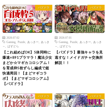
パズドラ
パズドラ
2026.07.02
2026.07.01
Gaming
,
Puzzle
,
あっきー
,
あっき
Gaming
,
Puzzle
,
あっきー
,
あっき
～
,
ぱずどら
～
,
ぱずどら
【これ組めばOK】5体同時に
【パズドラ】最強キャラを見
爆速+891プラマラ！魔法少女
逃すな！メイドガチャ交換所
まどか☆マギカコロシアム！
解説！！
を育成枠5枚ずらし編成で超
快適周回！【まどマギコラ
ボ】【まどマギコロシアム】
【パズドラ】
パズドラ
パズドラ