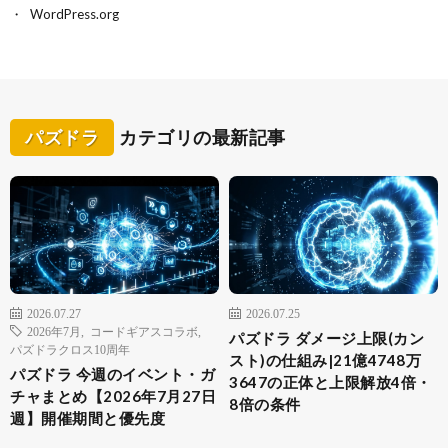
WordPress.org
パズドラ
カテゴリの最新記事
2026.07.27
2026.07.25
2026年7月
,
コードギアスコラボ
,
パズドラ ダメージ上限(カン
パズドラクロス10周年
スト)の仕組み|21億4748万
パズドラ 今週のイベント・ガ
3647の正体と上限解放4倍・
チャまとめ【2026年7月27日
8倍の条件
週】開催期間と優先度