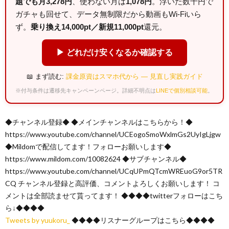
題でも月3,278円
、使わない月は
1,078円
。浮いた数千円で
ガチャも回せて、データ無制限だから動画もWi-Fiいら
ず。
乗り換え14,000pt／新規11,000pt
還元。
▶ どれだけ安くなるか確認する
📖 まず読む:
課金原資はスマホ代から — 見直し実践ガイド
※付与条件は遷移先キャンペーンページ。詳細不明点は
LINEで個別相談可能
。
◆チャンネル登録◆ ◆メインチャンネルはこちらから！◆
https://www.youtube.com/channel/UCEogoSmoWxlmGs2UyIgLjgw
◆Mildomで配信してます！フォローお願いします◆
https://www.mildom.com/10082624 ◆サブチャンネル◆
https://www.youtube.com/channel/UCqUPmQTcmWREuoG9or5TR
CQ チャンネル登録と高評価、コメントよろしくお願いします！ コ
メントは全部読ませて貰ってます！ ◆◆◆◆twitterフォローはこち
ら↓◆◆◆◆
Tweets by yuukoru_
◆◆◆◆リスナーグループはこちら◆◆◆◆