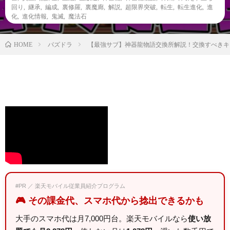
回り
,
継承
,
編成
,
裏修羅
,
裏魔廊
,
解説
,
超限界突破
,
転生
,
転生進化
,
進
化
,
進化情報
,
鬼滅
,
魔法石
パズドラ
【最強サブ】神器龍物語交換所解説！交換すべきキ
HOME
#PR ／ 楽天モバイル従業員紹介プログラム
🎮 その課金代、スマホ代から捻出できるかも
大手のスマホ代は月7,000円台。楽天モバイルなら
使い放