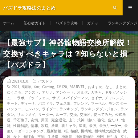
パズドラ攻略法のまとめ
ホーム
初心者ガイド
パズドラ攻略
ガチャ
ランキングダンジ
【最強サブ】神器龍物語交換所解説！
交換すべきキャラは？知らないと損
【パズドラ】
2021.03.31
パズドラ
2021
,
9周年
,
fate
,
Gaming
,
LV120
,
MARVEL
,
おすすめ
,
なし
,
まとめ
,
ゆうこる
,
アシスト
,
アリナ
,
アンケート
,
オルタ
,
ガチャ
,
ギルガメッシ
ュ
,
コラボ
,
ゴッドフェス
,
サブ
,
スパイダーマン
,
セイナ
,
チャレンジ
,
チート
,
ディーナ
,
パズドラ
,
フェス限
,
フレンド
,
マーベル
,
モンスター
ハンター
,
モンハン
,
ライダー
,
ランキング
,
ランキングダンジョン
,
ラン
ダン
,
リュウメイ
,
リーダー
,
ループ
,
交換
,
交換所
,
使ってみた
,
公式放
送
,
千石撫子
,
友情
,
周回
,
完全退化
,
山P
,
式神
,
強い
,
強化
,
当たり
,
性
能
,
性能解説
,
情報
,
攻略
,
放送
,
新キャラ
,
星龍
,
最強
,
最強リーダー
,
最
強リーダーランキング
,
最新情報
,
桜
,
極醒
,
機構城
,
機構城の絶対者
,
武
器
,
炎上
,
無課金
,
王冠
,
生放送
,
神器龍
,
神器龍物語
,
神回
,
神引き
,
立ち