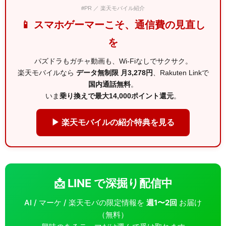
#PR ／ 楽天モバイル紹介
📱 スマホゲーマーこそ、通信費の見直し
を
パズドラもガチャ動画も、Wi-Fiなしでサクサク。
楽天モバイルなら
データ無制限 月3,278円
、Rakuten Linkで
国内通話無料
。
いま
乗り換えで最大14,000ポイント還元
。
▶ 楽天モバイルの紹介特典を見る
📩 LINE で深掘り配信中
AI / マーケ / 楽天モバの限定情報を
週1〜2回
お届け
（無料）