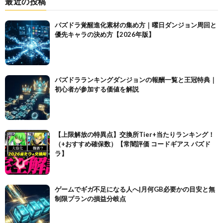
最近の投稿
パズドラ覚醒進化素材の集め方｜曜日ダンジョン周回と
優先キャラの決め方【2026年版】
パズドラランキングダンジョンの報酬一覧と王冠特典｜
初心者が参加する価値を解説
【上限解放の特異点】交換所Tier+当たりランキング！
（+おすすめ確保数）【常闇評価 コードギアス パズド
ラ】
ゲームでギガ不足になる人へ|月何GB必要かの目安と無
制限プランの損益分岐点