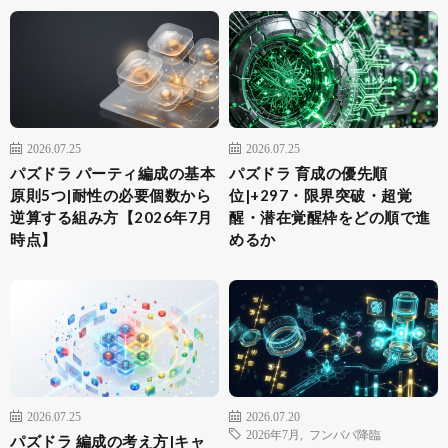
2026.07.25
2026.07.25
パズドラ パーティ編成の基本
パズドラ 育成の優先順
原則5つ|耐性の必要個数から
位|+297・限界突破・超覚
逆算する組み方【2026年7月
醒・潜在覚醒枠をどの順で進
時点】
めるか
2026.07.25
2026.07.20
2026年7月
,
フンババ降臨
パズドラ 編成の考え方|キャ