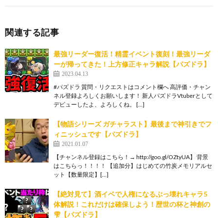
関連する記事
最強リーダー復活！精霊イベント復刻！最強リーダ
ーが帰ってきた！上方修正キャラ解説【パズドラ】
2023.04.13
#パズドラ 質問・リクエストはコメント欄へ 高評価・チャン
ネル登録よろしくお願いします！ 新人パズドラVtuberとして
デビューしたよ、よろしくね。 […]
【物語シリーズ ガチャラスト】最後まで神引きでフ
ィニッシュです【パズドラ】
2021.01.07
【チャンネル登録はこちら！→ http://goo.gl/OZtyUA】 背景
はこちらっ！！！！ 【追加分】はじめての竹炭メモリアルセ
ット【数量限定】[…]
【絶対見て】酒イベで人権になるぶっ壊れキャラ5
体解説！これだけは確保しよう！歴世の杯と神創の
雫【パズドラ】