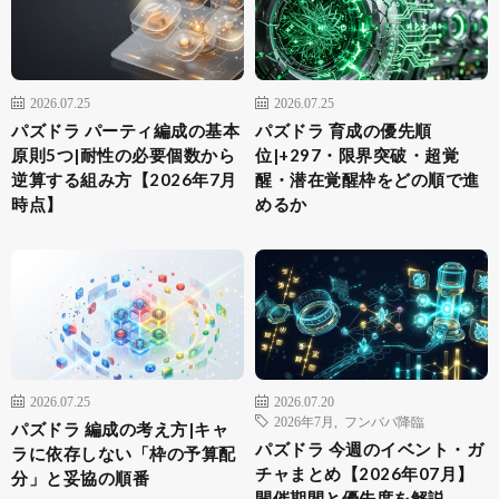
2026.07.25
2026.07.25
パズドラ パーティ編成の基本
パズドラ 育成の優先順
原則5つ|耐性の必要個数から
位|+297・限界突破・超覚
逆算する組み方【2026年7月
醒・潜在覚醒枠をどの順で進
時点】
めるか
2026.07.25
2026.07.20
2026年7月
,
フンババ降臨
パズドラ 編成の考え方|キャ
パズドラ 今週のイベント・ガ
ラに依存しない「枠の予算配
チャまとめ【2026年07月】
分」と妥協の順番
開催期間と優先度を解説