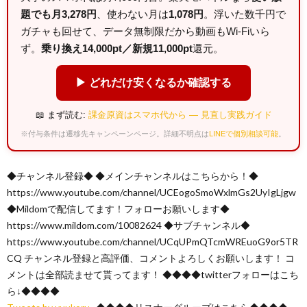
題でも月3,278円
、使わない月は
1,078円
。浮いた数千円で
ガチャも回せて、データ無制限だから動画もWi-Fiいら
ず。
乗り換え14,000pt／新規11,000pt
還元。
▶ どれだけ安くなるか確認する
📖 まず読む:
課金原資はスマホ代から — 見直し実践ガイド
※付与条件は遷移先キャンペーンページ。詳細不明点は
LINEで個別相談可能
。
◆チャンネル登録◆ ◆メインチャンネルはこちらから！◆
https://www.youtube.com/channel/UCEogoSmoWxlmGs2UyIgLjgw
◆Mildomで配信してます！フォローお願いします◆
https://www.mildom.com/10082624 ◆サブチャンネル◆
https://www.youtube.com/channel/UCqUPmQTcmWREuoG9or5TR
CQ チャンネル登録と高評価、コメントよろしくお願いします！ コ
メントは全部読ませて貰ってます！ ◆◆◆◆twitterフォローはこち
ら↓◆◆◆◆