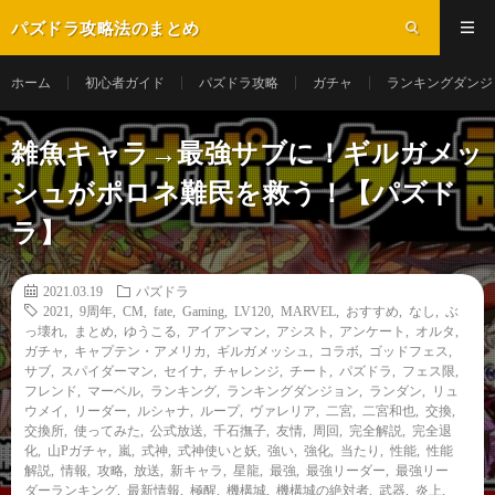
パズドラ攻略法のまとめ
ホーム
初心者ガイド
パズドラ攻略
ガチャ
ランキングダンジ
雑魚キャラ→最強サブに！ギルガメッ
シュがポロネ難民を救う！【パズド
ラ】
2021.03.19
パズドラ
2021
,
9周年
,
CM
,
fate
,
Gaming
,
LV120
,
MARVEL
,
おすすめ
,
なし
,
ぶ
っ壊れ
,
まとめ
,
ゆうこる
,
アイアンマン
,
アシスト
,
アンケート
,
オルタ
,
ガチャ
,
キャプテン・アメリカ
,
ギルガメッシュ
,
コラボ
,
ゴッドフェス
,
サブ
,
スパイダーマン
,
セイナ
,
チャレンジ
,
チート
,
パズドラ
,
フェス限
,
フレンド
,
マーベル
,
ランキング
,
ランキングダンジョン
,
ランダン
,
リュ
ウメイ
,
リーダー
,
ルシャナ
,
ループ
,
ヴァレリア
,
二宮
,
二宮和也
,
交換
,
交換所
,
使ってみた
,
公式放送
,
千石撫子
,
友情
,
周回
,
完全解説
,
完全退
化
,
山Pガチャ
,
嵐
,
式神
,
式神使いと妖
,
強い
,
強化
,
当たり
,
性能
,
性能
解説
,
情報
,
攻略
,
放送
,
新キャラ
,
星龍
,
最強
,
最強リーダー
,
最強リー
ダーランキング
,
最新情報
,
極醒
,
機構城
,
機構城の絶対者
,
武器
,
炎上
,