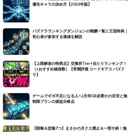
優先キャラの決め方【2026年版】
パズドラランキングダンジョンの報酬一覧と王冠特典｜
初心者が参加する価値を解説
【上限解放の特異点】交換所Tier+当たりランキング！
（+おすすめ確保数）【常闇評価 コードギアス パズド
ラ】
ゲームでギガ不足になる人へ|月何GB必要かの目安と無
制限プランの損益分岐点
【朗報＆悲報7つ】まさかの月クエ廃止＆一部サ終！無