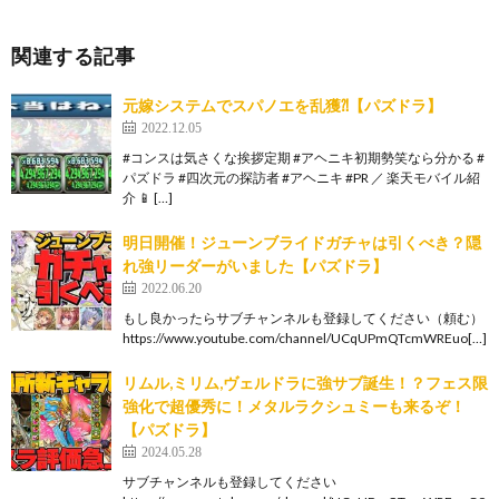
関連する記事
元嫁システムでスパノエを乱獲⁈【パズドラ】
2022.12.05
#コンスは気さくな挨拶定期 #アヘニキ初期勢笑なら分かる #
パズドラ #四次元の探訪者 #アヘニキ #PR ／ 楽天モバイル紹
介 📱 […]
明日開催！ジューンブライドガチャは引くべき？隠
れ強リーダーがいました【パズドラ】
2022.06.20
もし良かったらサブチャンネルも登録してください（頼む）
https://www.youtube.com/channel/UCqUPmQTcmWREuo[…]
リムル,ミリム,ヴェルドラに強サブ誕生！？フェス限
強化で超優秀に！メタルラクシュミーも来るぞ！
【パズドラ】
2024.05.28
サブチャンネルも登録してください