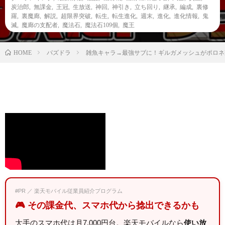
炭治郎
,
無課金
,
王冠
,
生放送
,
神回
,
神引き
,
立ち回り
,
継承
,
編成
,
裏修
羅
,
裏魔廊
,
解説
,
超限界突破
,
転生
,
転生進化
,
週末
,
進化
,
進化情報
,
鬼
滅
,
魔廊の支配者
,
魔法石
,
魔法石109個
,
魔王
パズドラ
雑魚キャラ→最強サブに！ギルガメッシュがポロネ
HOME
#PR ／ 楽天モバイル従業員紹介プログラム
🎮 その課金代、スマホ代から捻出できるかも
大手のスマホ代は月7,000円台。楽天モバイルなら
使い放