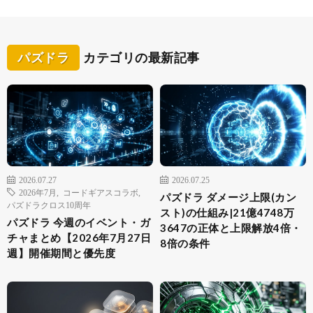
パズドラ
カテゴリの最新記事
2026.07.27
2026.07.25
2026年7月
,
コードギアスコラボ
,
パズドラ ダメージ上限(カン
パズドラクロス10周年
スト)の仕組み|21億4748万
パズドラ 今週のイベント・ガ
3647の正体と上限解放4倍・
チャまとめ【2026年7月27日
8倍の条件
週】開催期間と優先度