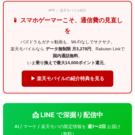
#PR ／ 楽天モバイル紹介
📱 スマホゲーマーこそ、通信費の見直し
を
パズドラもガチャ動画も、Wi-Fiなしでサクサク。
楽天モバイルなら
データ無制限 月3,278円
、Rakuten Linkで
国内通話無料
。
いま
乗り換えで最大14,000ポイント還元
。
▶ 楽天モバイルの紹介特典を見る
📩 LINE で深掘り配信中
AI / マーケ / 楽天モバの限定情報を
週1〜2回
お届け
（無料）