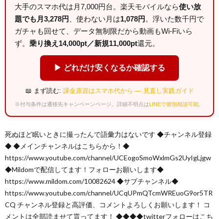
大手のスマホ代は月7,000円台。楽天モバイルなら
使い放
題でも月3,278円
、使わない月は
1,078円
。浮いた数千円で
ガチャも回せて、データ無制限だから動画もWi-Fiいら
ず。
乗り換え14,000pt／新規11,000pt
還元。
▶ どれだけ安くなるか確認する
📖 まず読む:
課金原資はスマホ代から — 見直し実践ガイド
※付与条件は遷移先キャンペーンページ。詳細不明点は
LINEで個別相談可能
。
死ぬほど眠いときに撮ったんで語彙力はないです ◆チャンネル登録
◆ ◆メインチャンネルはこちらから！◆
https://www.youtube.com/channel/UCEogoSmoWxlmGs2UyIgLjgw
◆Mildomで配信してます！フォローお願いします◆
https://www.mildom.com/10082624 ◆サブチャンネル◆
https://www.youtube.com/channel/UCqUPmQTcmWREuoG9or5TR
CQ チャンネル登録と高評価、コメントよろしくお願いします！ コ
メントは全部読ませて貰ってます！ ◆◆◆◆twitterフォローはこち