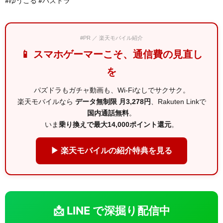
#ゆうこる #パズドラ
#PR ／ 楽天モバイル紹介
📱 スマホゲーマーこそ、通信費の見直し
を
パズドラもガチャ動画も、Wi-Fiなしでサクサク。
楽天モバイルなら
データ無制限 月3,278円
、Rakuten Linkで
国内通話無料
。
いま
乗り換えで最大14,000ポイント還元
。
▶ 楽天モバイルの紹介特典を見る
📩 LINE で深掘り配信中