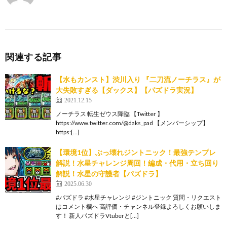
関連する記事
【水もカンスト】渋川入り 『二刀流ノーチラス』が
大失敗すぎる【ダックス】【パズドラ実況】
2021.12.15
ノーチラス 転生ゼウス降臨 【Twitter 】
https://www.twitter.com/@daks_pad 【メンバーシップ】
https:[…]
【環境1位】ぶっ壊れジントニック！最強テンプレ
解説！水星チャレンジ周回！編成・代用・立ち回り
解説！水星の守護者【パズドラ】
2025.06.30
#パズドラ #水星チャレンジ #ジントニック 質問・リクエスト
はコメント欄へ 高評価・チャンネル登録よろしくお願いしま
す！ 新人パズドラVtuberと[…]