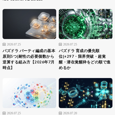
2026.07.25
2026.07.25
パズドラ パーティ編成の基本
パズドラ 育成の優先順
原則5つ|耐性の必要個数から
位|+297・限界突破・超覚
逆算する組み方【2026年7月
醒・潜在覚醒枠をどの順で進
時点】
めるか
2026.07.25
2026.07.20