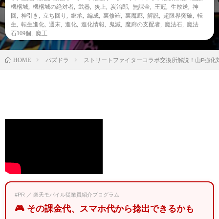
機構城
,
機構城の絶対者
,
武器
,
炎上
,
炭治郎
,
無課金
,
王冠
,
生放送
,
神
回
,
神引き
,
立ち回り
,
継承
,
編成
,
裏修羅
,
裏魔廊
,
解説
,
超限界突破
,
転
生
,
転生進化
,
週末
,
進化
,
進化情報
,
鬼滅
,
魔廊の支配者
,
魔法石
,
魔法
石109個
,
魔王
パズドラ
ストリートファイターコラボ交換所解説！山P強化
HOME
#PR ／ 楽天モバイル従業員紹介プログラム
🎮 その課金代、スマホ代から捻出できるかも