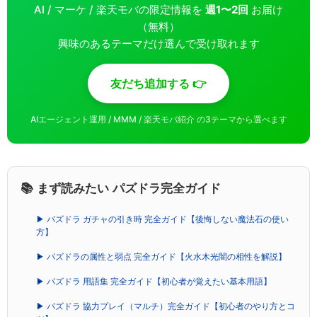
AI / マーケ / 楽天モバの限定情報を
週1〜2回
お届け
（無料）
興味のあるテーマだけ選んで受け取れます
友だち追加する 👉
AIエージェント運用 / MMM / 楽天モバ紹介 の3テーマから選べます
📚 まず読みたい パズドラ完全ガイド
▶ パズドラ ガチャの引き時 完全ガイド【後悔しない魔法石の使い
方】
▶ パズドラの属性と弱点 完全ガイド【火水木光闇の相性を解説】
▶ パズドラ 用語集 完全ガイド【初心者が覚えたい基本用語】
▶ パズドラ 協力プレイ（マルチ）完全ガイド【初心者のやり方とコ