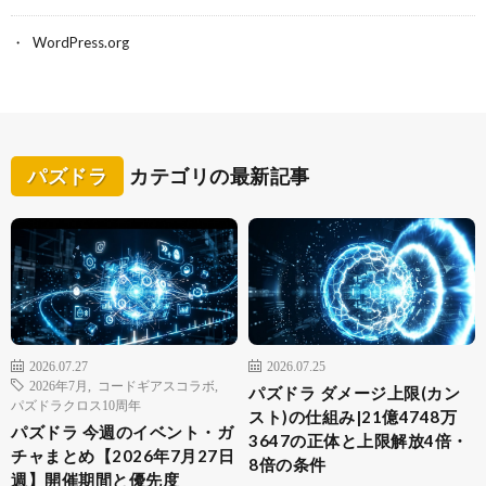
WordPress.org
パズドラ
カテゴリの最新記事
2026.07.27
2026.07.25
2026年7月
,
コードギアスコラボ
,
パズドラ ダメージ上限(カン
パズドラクロス10周年
スト)の仕組み|21億4748万
パズドラ 今週のイベント・ガ
3647の正体と上限解放4倍・
チャまとめ【2026年7月27日
8倍の条件
週】開催期間と優先度