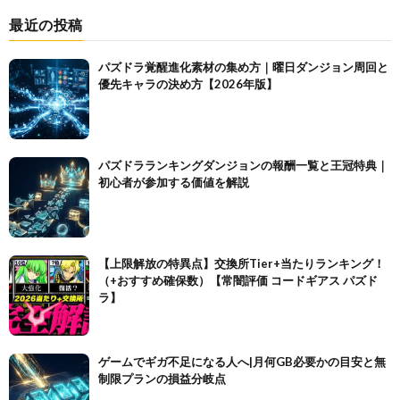
最近の投稿
パズドラ覚醒進化素材の集め方｜曜日ダンジョン周回と
優先キャラの決め方【2026年版】
パズドラランキングダンジョンの報酬一覧と王冠特典｜
初心者が参加する価値を解説
【上限解放の特異点】交換所Tier+当たりランキング！
（+おすすめ確保数）【常闇評価 コードギアス パズド
ラ】
ゲームでギガ不足になる人へ|月何GB必要かの目安と無
制限プランの損益分岐点