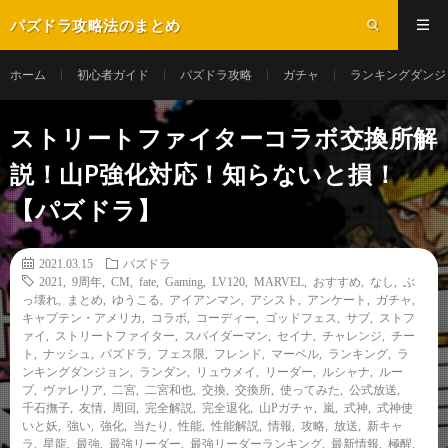
パズドラ攻略法のまとめ
ホーム
初心者ガイド
パズドラ攻略
ガチャ
ランキングダンジ
ストリートファイターコラボ交換所解
説！山P強化対応！知らないと損！
【パズドラ】
2021.03.15
パズドラ
2021
,
9周年
,
CM
,
fate
,
Gaming
,
LV120
,
MARVEL
,
おすすめ
,
なし
,
ぶ
っ壊れ
,
まとめ
,
ゆうこる
,
アイアンマン
,
アシスト
,
アンケート
,
ガチャ
,
キャプテン・アメリカ
,
コラボ
,
コーディー
,
ゴッドフェス
,
サブ
,
ストフ
ァイ
,
ストリートファイター
,
スパイダーマン
,
セイナ
,
チャレンジ
,
チー
ト
,
ナッシュ
,
パズドラ
,
フェス限
,
フレンド
,
マーベル
,
ランキング
,
ラ
ンキングダンジョン
,
ランダン
,
リュウメイ
,
リーダー
,
ルシャナ
,
ルー
プ
,
ヴァレリア
,
二宮
,
二宮和也
,
交換
,
交換所
,
使ってみた
,
公式放送
,
千石撫子
,
友情
,
周回
,
完全解説
,
完全退化
,
山Pガチャ
,
嵐
,
式神
,
式神使
いと妖
,
強い
,
強化
,
当たり
,
性能
,
性能解説
,
情報
,
攻略
,
放送
,
新キャ
ラ
,
星龍
,
最強
,
最強リーダー
,
最強リーダーランキング
,
最新情報
,
極醒
,