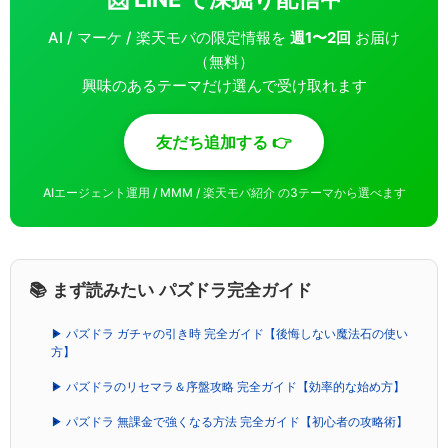
AI / マーケ / 楽天モバの限定情報を
週1〜2回
お届け
（無料）
興味のあるテーマだけ選んで受け取れます
友だち追加する 👉
AIエージェント運用 / MMM / 楽天モバ紹介 の3テーマから選べます
📚 まず読みたい パズドラ完全ガイド
▶ パズドラ ガチャの引き時 完全ガイド【後悔しない魔法石の使い
方】
▶ パズドラのリセマラ＆序盤攻略 完全ガイド【効率的な始め方】
▶ パズドラ 無課金で強くなる方法 完全ガイド【初心者の攻略術】