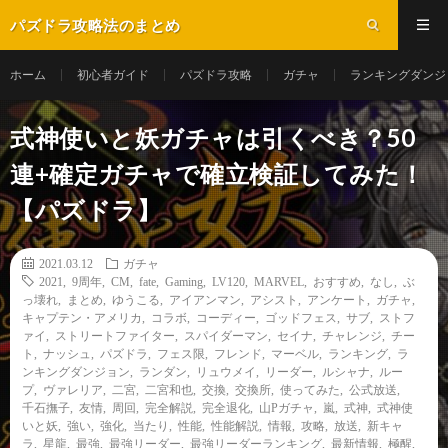
パズドラ攻略法のまとめ
ホーム
初心者ガイド
パズドラ攻略
ガチャ
ランキングダンジ
式神使いと妖ガチャは引くべき？50
連+確定ガチャで確立検証してみた！
【パズドラ】
2021.03.12
ガチャ
2021
,
9周年
,
CM
,
fate
,
Gaming
,
LV120
,
MARVEL
,
おすすめ
,
なし
,
ぶ
っ壊れ
,
まとめ
,
ゆうこる
,
アイアンマン
,
アシスト
,
アンケート
,
ガチャ
,
キャプテン・アメリカ
,
コラボ
,
コーディー
,
ゴッドフェス
,
サブ
,
ストフ
ァイ
,
ストリートファイター
,
スパイダーマン
,
セイナ
,
チャレンジ
,
チー
ト
,
ナッシュ
,
パズドラ
,
フェス限
,
フレンド
,
マーベル
,
ランキング
,
ラ
ンキングダンジョン
,
ランダン
,
リュウメイ
,
リーダー
,
ルシャナ
,
ルー
プ
,
ヴァレリア
,
二宮
,
二宮和也
,
交換
,
交換所
,
使ってみた
,
公式放送
,
千石撫子
,
友情
,
周回
,
完全解説
,
完全退化
,
山Pガチャ
,
嵐
,
式神
,
式神使
いと妖
,
強い
,
強化
,
当たり
,
性能
,
性能解説
,
情報
,
攻略
,
放送
,
新キャ
ラ
,
星龍
,
最強
,
最強リーダー
,
最強リーダーランキング
,
最新情報
,
極醒
,