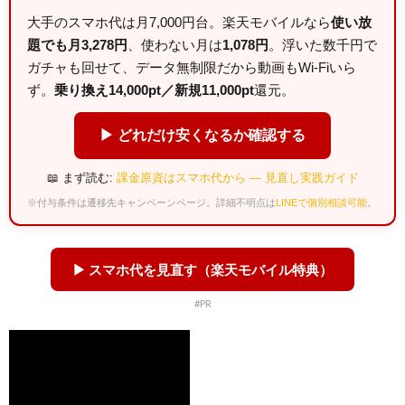
大手のスマホ代は月7,000円台。楽天モバイルなら
使い放
題でも月3,278円
、使わない月は
1,078円
。浮いた数千円で
ガチャも回せて、データ無制限だから動画もWi-Fiいら
ず。
乗り換え14,000pt／新規11,000pt
還元。
▶ どれだけ安くなるか確認する
📖 まず読む:
課金原資はスマホ代から — 見直し実践ガイド
※付与条件は遷移先キャンペーンページ。詳細不明点は
LINEで個別相談可能
。
▶ スマホ代を見直す（楽天モバイル特典）
#PR