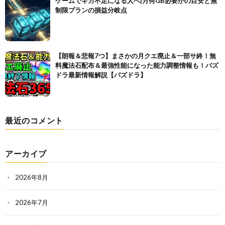
ゲームでギガ不足になる人へ|月何GB必要かの目安と無
制限プランの損益分岐点
【朗報＆悲報7つ】まさかの月クエ廃止＆一部サ終！無
料魔法石配布＆最強性能になった能力調整情報も！パズ
ドラ最新情報解説【パズドラ】
最近のコメント
アーカイブ
2026年8月
2026年7月