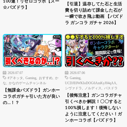
100連！リゼロコラボ【スー
【引退】温存してた石と生活
☆パズドラ】
費を切り詰めて課金した石が
一瞬で吹き飛ぶ動画 【パズド
ラ ガンコラ ガチャ 2026】
2026.07.07
2026.07.06
#アネッタ
,
Gaming
,
おすすめ
,
か
Gaming
,
な
,
かなのゲームチャンネル
UCDJE0WKIoDOG6AmKyJ04qAA
,
シヴァドラ
,
ノルディス
,
パスドラ
【無課金パズドラ】ガンホー
【後悔注意】ガンコラガチャ
コラボガチャ引いた方が良い
引くべきか解説！〇〇すると
の…！？
100%損します！後悔しない
ように注意してください！ガ
ンホーコラボ【パズドラ】