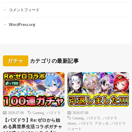
コメントフィード
WordPress.org
ガチャ
カテゴリの最新記事
2026.07.09
Gaming
,
パズドラ
2026.07.08
Gaming
,
パズドラ
,
パズドラ
【パズドラ】Re:ゼロから始
shorts
,
パズドラ アネッタ
,
パズドラ
める異世界生活コラボガチャ
ショート