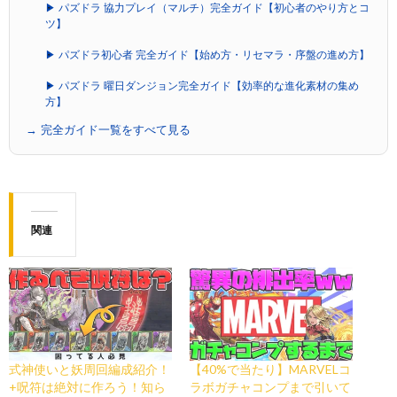
▶ パズドラ 協力プレイ（マルチ）完全ガイド【初心者のやり方とコ
ツ】
▶ パズドラ初心者 完全ガイド【始め方・リセマラ・序盤の進め方】
▶ パズドラ 曜日ダンジョン完全ガイド【効率的な進化素材の集め
方】
→ 完全ガイド一覧をすべて見る
関連
式神使いと妖周回編成紹介！
【40%で当たり】MARVELコ
+呪符は絶対に作ろう！知ら
ラボガチャコンプまで引いて