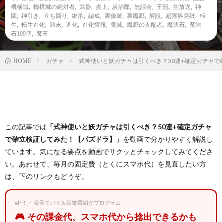
機構城
,
機構城の絶対者
,
武器
,
炎上
,
炭治郎
,
無課金
,
王冠
,
生放送
,
神
回
,
神引き
,
立ち回り
,
継承
,
編成
,
裏修羅
,
裏魔廊
,
解説
,
超限界突破
,
転
生
,
転生進化
,
週末
,
進化
,
進化情報
,
鬼滅
,
魔廊の支配者
,
魔法石
,
魔法
石109個
,
魔王
ガチャ
式神使いと妖ガチャは引くべき？50連+確定ガチャ
HOME
この記事では
「式神使いと妖ガチャは引くべき？50連+確定ガチャ
で確立検証してみた！【パズドラ】」
を動画で分かりやすく解説し
ています。気になる要点を動画でサクッとチェックしてみてくださ
い。あわせて、毎月の固定費（とくにスマホ代）を見直したい方
は、下のリンクもどうぞ。
#PR ／ 楽天モバイル従業員紹介プログラム
🎮 その課金代、スマホ代から捻出できるかも