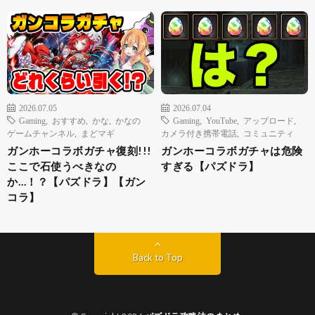
2026.07.05
2026.07.04
Gaming
,
おすすめ
,
かな
,
かなの
Gaming
,
YouTube
,
アップロード
,
ゲームチャンネル
,
まどマギ
カメラ付き携帯電話
,
コミュニティ
ガンホーコラボガチャ復刻!!!
ガンホーコラボガチャは危険
ここで石使うべきなの
すぎる【パズドラ】
か…！？【パズドラ】【ガン
コラ】
Back to Top