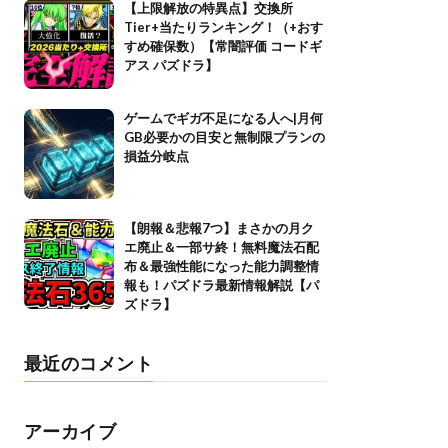
【上限解放の特異点】交換所
Tier+当たりランキング！（+おす
すめ確保数）【常闇評価 コードギ
アス パズドラ】
ゲームでギガ不足になる人へ|月何
GB必要かの目安と無制限プランの
損益分岐点
【朗報＆悲報7つ】まさかの月ク
エ廃止＆一部サ終！無料魔法石配
布＆最強性能になった能力調整情
報も！パズドラ最新情報解説【パ
ズドラ】
最近のコメント
アーカイブ