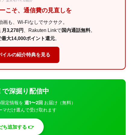
PR ／ 楽天モバイル紹介
マーこそ、通信費の見直しを
画も、Wi-Fiなしでサクサク。
月3,278円
、Rakuten Linkで
国内通話無料
。
最大14,000ポイント還元
。
バイルの紹介特典を見る
INE で深掘り配信中
モバの限定情報を
週1〜2回
お届け（無料）
ーマだけ選んで受け取れます
だち追加する 👉