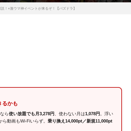
解説！+激ウマ神イベントが来るぞ！【パズドラ】
きるかも
ルなら
使い放題でも月3,278円
、使わない月は
1,078円
。浮い
動画もWi-Fiいらず。
乗り換え14,000pt／新規11,000pt