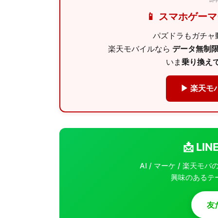
#
📱 スマホゲー
パズドラもガチャ動
楽天モバイルなら
データ無制限 
いま
乗り換えで
▶ 楽天モ
📩 L
AI / マーケ / 楽天
興味のあるテ
友