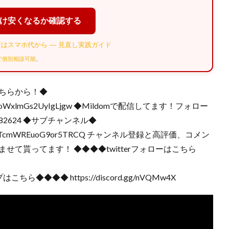
だけ安くなるか確認する
はスマホ代から — 見直し実践ガイド
Eで個別相談可能
。
ちらから！◆
CEogoSmoWxlmGs2UyIgLjgw ◆Mildomで配信してます！フォロー
10082624 ◆サブチャンネル◆
/UCqUPmQTcmWREuoG9or5TRCQ チャンネル登録と高評価、コメン
せて貰ってます！ ◆◆◆◆twitterフォローはこちら
◆◆◆◆ https://discord.gg/nVQMw4X