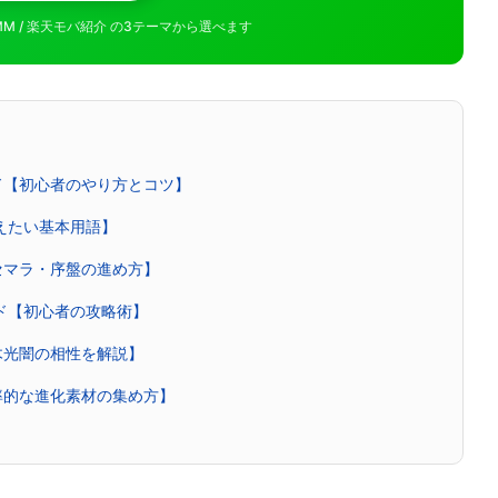
MMM / 楽天モバ紹介 の3テーマから選べます
ド【初心者のやり方とコツ】
覚えたい基本用語】
セマラ・序盤の進め方】
イド【初心者の攻略術】
木光闇の相性を解説】
率的な進化素材の集め方】