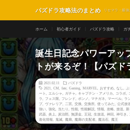
パズドラ攻略法のまとめ
リセマラ・最強
ホーム
初心者ガイド
パズドラ攻略
ガ
誕生日記念パワーアッ
トが来るぞ！【パズド
2021.02.11
パズドラ
2021
,
CM
,
fate
,
Gaming
,
MARVEL
,
おすすめ
,
なし
,
ぶ
ート
,
エルシャ
,
ガチャ
,
キャプテン・アメリカ
,
コラボ
,
ラ
,
フェス限
,
フレンド
,
ポンノ
,
マチガネ
,
マーベル
,
ラ
プ
,
ヴァレリア
,
二宮
,
交換
,
交換所
,
使ってみた
,
公式放
強い
,
強化
,
当たり
,
性能
,
性能解説
,
情報
,
攻略
,
放送
,
新
武器
,
炎上
,
炭治郎
,
無課金
,
王冠
,
生放送
,
神回
,
神引き
,
進化情報
,
鬼滅
,
魔廊
,
魔廊の支配者
,
魔法石
,
魔王