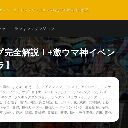
ガチャ・ランキングダンジョン攻略を初心者向けに解説
チャ
ランキングダンジョン
プ完全解説！+激ウマ神イベン
ラ】
っ壊れ
,
まとめ
,
ゆうこる
,
アイアンマン
,
アシスト
,
アルバート
,
アンケ
ゴッドフェス
,
サブ
,
セイナ
,
チャレンジ
,
チート
,
バレンタイン
,
パズド
ンキング
,
ランキングダンジョン
,
ランダン
,
リュウメイ
,
リーダー
,
ルー
送
,
千石撫子
,
友情
,
周回
,
完全解説
,
山Pガチャ
,
嵐
,
式神
,
式神使いと妖
,
キャラ
,
最強
,
最強リーダー
,
最強リーダーランキング
,
最新情報
,
極醒
,
立ち回り
,
継承
,
編成
,
裏修羅
,
裏魔廊
,
解説
,
転生
,
転生進化
,
週末
,
進化
,