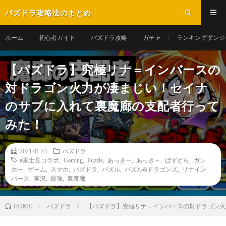
パズドラ攻略法のまとめ
ホーム
初心者ガイド
パズドラ攻略
ガチャ
ランキングダンジ
【パズドラ】究極リナ＝インバースの
対ドラゴン火力が凄まじい！セイナ
のサブに入れて裏魔廊の支配者行って
みた！
2021.01.23
パズドラ
#富士見コラボ
,
Gaming
,
Puzzle
,
あっきー
,
あっき～
,
ぱずどら
,
ガン
ホー
,
ゲーム
,
スマホ
,
パズドラ
,
パズル
,
パズル&ドラゴンズ
,
リナイン
バース
,
実況
,
最強
,
裏魔廊
パズドラ
【パズドラ】究極リナ＝インバースの対ドラゴン火
HOME