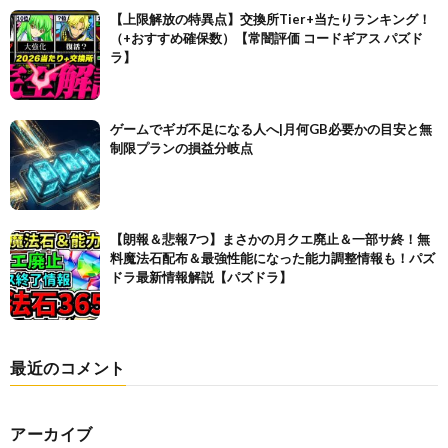
【上限解放の特異点】交換所Tier+当たりランキング！
（+おすすめ確保数）【常闇評価 コードギアス パズド
ラ】
ゲームでギガ不足になる人へ|月何GB必要かの目安と無
制限プランの損益分岐点
【朗報＆悲報7つ】まさかの月クエ廃止＆一部サ終！無
料魔法石配布＆最強性能になった能力調整情報も！パズ
ドラ最新情報解説【パズドラ】
最近のコメント
アーカイブ