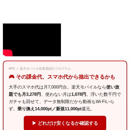
#PR ／ 楽天モバイル従業員紹介プログラム
🎮 その課金代、スマホ代から捻出できるかも
大手のスマホ代は月7,000円台。楽天モバイルなら
使い放
題でも月3,278円
、使わない月は
1,078円
。浮いた数千円で
ガチャも回せて、データ無制限だから動画もWi-Fiいら
ず。
乗り換え14,000pt／新規11,000pt
還元。
▶ どれだけ安くなるか確認する