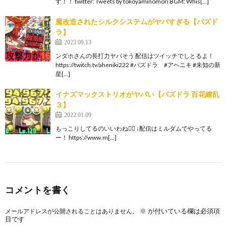
す！！ twitter: Tweets by tokoyaminomori BGM: Whis[…]
魔改造されたシルクシステムがヤバすぎる【パズド
ラ】
2023.09.13
ンダホさんの長打力ヤバそう 配信はツイッチでしとるよ！
https://twitch.tv/aheniki222 #パズドラ #アヘニキ #未知の新
星[…]
イナズマックストリオがヤバい【パズドラ 百花繚乱
３】
2022.01.09
もっこりしてるのいいわね👱‍♀️ ↓配信はミルダムでやってる
ー！ https://www.m[…]
コメントを書く
※
が付いている欄は必須項
メールアドレスが公開されることはありません。
目です