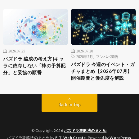
2026.07.25
2026.07.20
2026年7月
,
フンババ降臨
パズドラ 編成の考え方|キャ
パズドラ 今週のイベント・ガ
ラに依存しない「枠の予算配
チャまとめ【2026年07月】
分」と妥協の順番
開催期間と優先度を解説
Back to Top
© Copyright 2026
パズドラ攻略法のまとめ
.
パズドラ攻略法のまとめ by
FIT-Web Create
. Powered by
WordPress
.