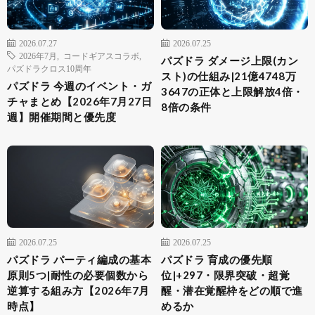
2026.07.27
2026.07.25
2026年7月
,
コードギアスコラボ
,
パズドラ ダメージ上限(カン
パズドラクロス10周年
スト)の仕組み|21億4748万
パズドラ 今週のイベント・ガ
3647の正体と上限解放4倍・
チャまとめ【2026年7月27日
8倍の条件
週】開催期間と優先度
2026.07.25
2026.07.25
パズドラ パーティ編成の基本
パズドラ 育成の優先順
原則5つ|耐性の必要個数から
位|+297・限界突破・超覚
逆算する組み方【2026年7月
醒・潜在覚醒枠をどの順で進
時点】
めるか