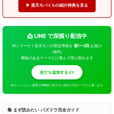
▶ 楽天モバイルの紹介特典を見る
📩 LINE で深掘り配信中
AI / マーケ / 楽天モバの限定情報を
週1〜2回
お届け
（無料）
興味のあるテーマだけ選んで受け取れます
友だち追加する 👉
AIエージェント運用 / MMM / 楽天モバ紹介 の3テーマから選べます
📚 まず読みたい パズドラ完全ガイド