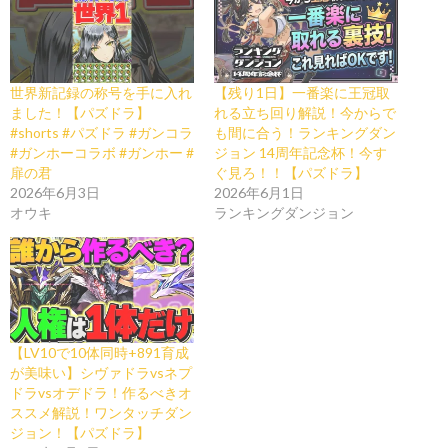
世界新記録の称号を手に入れ
【残り1日】一番楽に王冠取
ました！【パズドラ】
れる立ち回り解説！今からで
#shorts #パズドラ #ガンコラ
も間に合う！ランキングダン
#ガンホーコラボ #ガンホー #
ジョン 14周年記念杯！今す
扉の君
ぐ見ろ！！【パズドラ】
2026年6月3日
2026年6月1日
オウキ
ランキングダンジョン
【LV10で10体同時+891育成
が美味い】シヴァドラvsネプ
ドラvsオデドラ！作るべきオ
ススメ解説！ワンタッチダン
ジョン！【パズドラ】