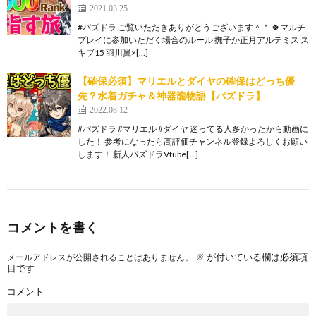
2021.03.25
#パズドラ ご覧いただきありがとうございます＾＾ 🍀マルチ
プレイに参加いただく場合のルール 撫子か正月アルテミス ス
キブ15 羽川翼×[…]
【確保必須】マリエルとダイヤの確保はどっち優
先？水着ガチャ＆神器龍物語【パズドラ】
2022.08.12
#パズドラ #マリエル #ダイヤ 迷ってる人多かったから動画に
した！ 参考になったら高評価チャンネル登録よろしくお願い
します！ 新人パズドラVtube[…]
コメントを書く
※
が付いている欄は必須項
メールアドレスが公開されることはありません。
目です
コメント