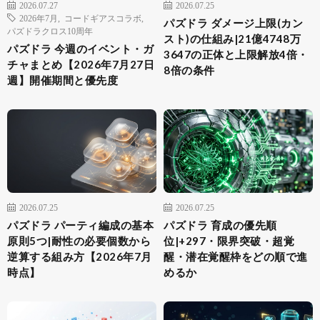
2026.07.27
2026.07.25
2026年7月
,
コードギアスコラボ
,
パズドラ ダメージ上限(カン
パズドラクロス10周年
スト)の仕組み|21億4748万
パズドラ 今週のイベント・ガ
3647の正体と上限解放4倍・
チャまとめ【2026年7月27日
8倍の条件
週】開催期間と優先度
2026.07.25
2026.07.25
パズドラ パーティ編成の基本
パズドラ 育成の優先順
原則5つ|耐性の必要個数から
位|+297・限界突破・超覚
逆算する組み方【2026年7月
醒・潜在覚醒枠をどの順で進
時点】
めるか