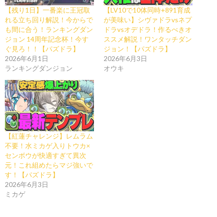
【残り1日】一番楽に王冠取
【LV10で10体同時+891育成
れる立ち回り解説！今からで
が美味い】シヴァドラvsネプ
も間に合う！ランキングダン
ドラvsオデドラ！作るべきオ
ジョン 14周年記念杯！今す
ススメ解説！ワンタッチダン
ぐ見ろ！！【パズドラ】
ジョン！【パズドラ】
2026年6月1日
2026年6月3日
ランキングダンジョン
オウキ
【紅蓮チャレンジ】レムラム
不要！水ミカゲ入りトウカ×
センボウが快適すぎて異次
元！これ組めたらマジ強いで
す！【パズドラ】
2026年6月3日
ミカゲ