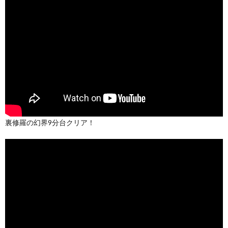
裏修羅の幻界9分台クリア！