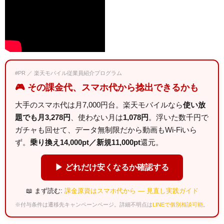
#PR ／ 楽天モバイル従業員紹介プログラム
🎮 その課金代、スマホ代から捻出できるかも
大手のスマホ代は月7,000円台。楽天モバイルなら
使い放
題でも月3,278円
、使わない月は
1,078円
。浮いた数千円で
ガチャも回せて、データ無制限だから動画もWi-Fiいら
ず。
乗り換え14,000pt／新規11,000pt
還元。
▶ どれだけ安くなるか確認する
📖 まず読む:
課金原資はスマホ代から — 見直し実践ガイド
※付与条件は遷移先キャンペーンページ。詳細不明点は
LINEで個別相談可能
。