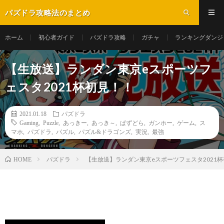
パズドラ攻略法のまとめ
ホーム
初心者ガイド
パズドラ攻略
ガチャ
ランキングダンジ
【生放送】ランダン東京eスポーツフ
ェスタ2021杯初見！！
2021.01.18
パズドラ
Gaming
,
Puzzle
,
あっきー
,
あっき～
,
ぱずどら
,
ガンホー
,
ゲーム
,
ス
マホ
,
パズドラ
,
パズル
,
パズル&ドラゴンズ
,
実況
,
最強
パズドラ
【生放送】ランダン東京eスポーツフェスタ2021
HOME