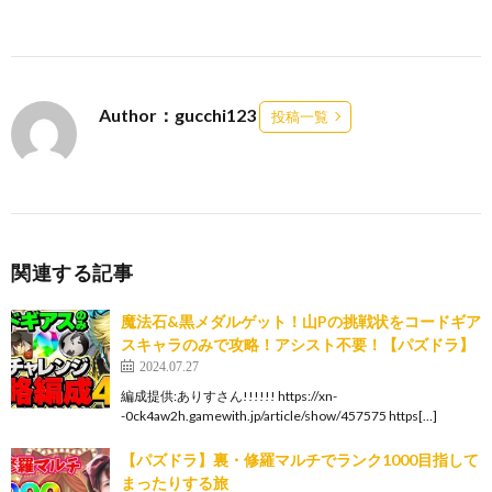
Author：gucchi123
投稿一覧
関連する記事
魔法石&黒メダルゲット！山Pの挑戦状をコードギア
スキャラのみで攻略！アシスト不要！【パズドラ】
2024.07.27
編成提供:ありすさん!!!!!! https://xn-
-0ck4aw2h.gamewith.jp/article/show/457575 https[…]
【パズドラ】裏・修羅マルチでランク1000目指して
まったりする旅