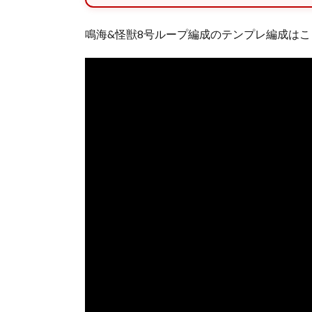
鳴海&怪獣8号ループ編成のテンプレ編成は