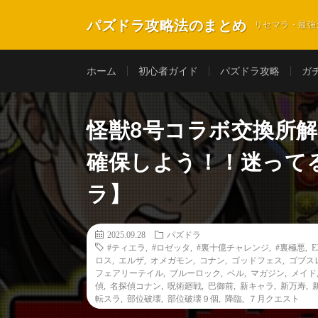
パズドラ攻略法のまとめ
リセマラ・最強
ホーム
初心者ガイド
パズドラ攻略
ガ
怪獣8号コラボ交換所
確保しよう！！迷って
ラ】
2025.09.28
パズドラ
#ティエラ
,
#ロゼッタ
,
#裏十億チャレンジ
,
#裏極悪
,
E
ロス
,
エルザ
,
オメガモン
,
コナン
,
ゴッドフェス
,
ゴブス
フェアリーテイル
,
ブルーロック
,
ベル
,
マガジン
,
メイド
偵
,
名探偵コナン
,
呪術廻戦
,
巴御前
,
新キャラ
,
新万寿
,
転スラ
,
部位破壊
,
部位破壊９個
,
降臨
,
７月クエスト