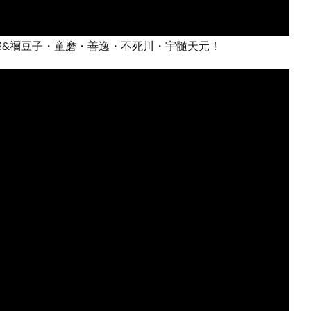
郎&禰豆子・童磨・善逸・不死川・宇髄天元！