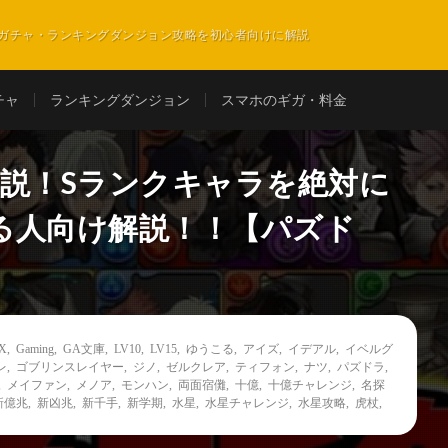
ガチャ・ランキングダンジョン攻略を初心者向けに解説
チャ
ランキングダンジョン
スマホのギガ・料金
解説！Sランクキャラを絶対に
る人向け解説！！【パズド
X
,
Gaming
,
GA文庫
,
LV10
,
LV15
,
ゆうこる
,
アイズ
,
イデアル
,
イベルグ
レ
,
ゴブリンスレイヤー
,
ジノ
,
ゼルクレア
,
ティフォン
,
ナツ
,
パズドラ
,
,
メイファン
,
メノア
,
モンハン
,
両面宿儺
,
十億
,
十億チャレンジ
,
名探
新億兆
,
新凶兆
,
新千手
,
新学期
,
水星
,
水星チャレンジ
,
水星攻略
,
虎杖
,