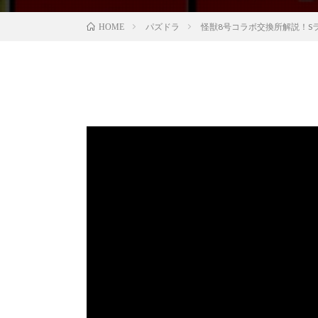
パズドラ
怪獣8号コラボ交換所解説！S
HOME