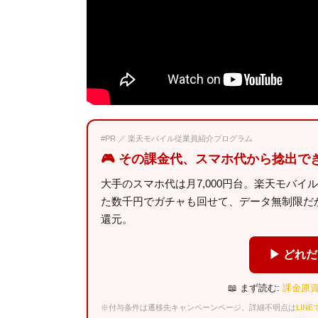
#PR ／ 楽天モバイル従業員紹介プログラム
🎮 その課金代、スマホ代から捻出で
大手のスマホ代は月7,000円台。楽天モバイ
た数千円でガチャも回せて、データ無制限だから
還元。
▶ どれ
📖 まず読む:
課金原資
※付与条件は遷移先キャンペーンページ。詳細不明点は
LIN