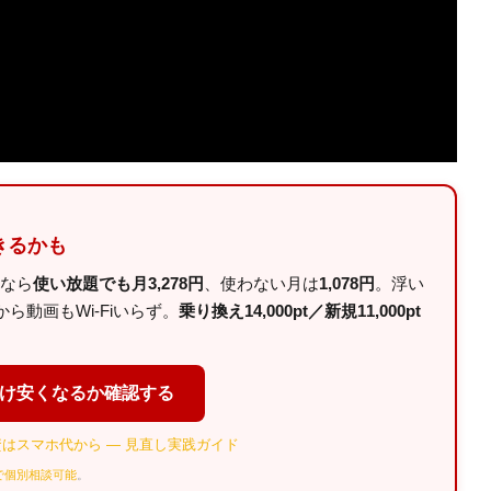
きるかも
ルなら
使い放題でも月3,278円
、使わない月は
1,078円
。浮い
動画もWi-Fiいらず。
乗り換え14,000pt／新規11,000pt
だけ安くなるか確認する
はスマホ代から — 見直し実践ガイド
Eで個別相談可能
。