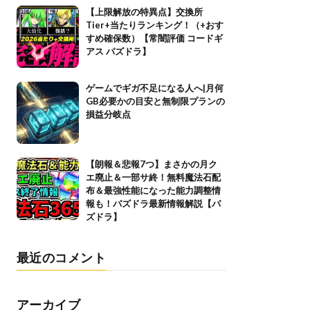
【上限解放の特異点】交換所
Tier+当たりランキング！（+おす
すめ確保数）【常闇評価 コードギ
アス パズドラ】
ゲームでギガ不足になる人へ|月何
GB必要かの目安と無制限プランの
損益分岐点
【朗報＆悲報7つ】まさかの月ク
エ廃止＆一部サ終！無料魔法石配
布＆最強性能になった能力調整情
報も！パズドラ最新情報解説【パ
ズドラ】
最近のコメント
アーカイブ