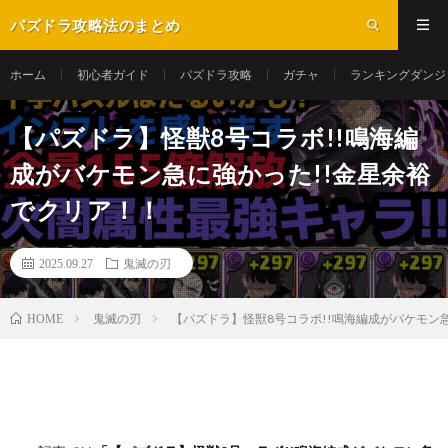
パズドラ攻略法のまとめ
ホーム
初心者ガイド
パズドラ攻略
ガチャ
ランキングダンジ
【パズドラ】怪獣8号コラボ!!鳴海編
成がバケモン急に強かった!!金星余裕
でクリア！！
2025.09.27
鬼滅の刃
鬼滅の刃
【パズドラ】怪獣8号コラボ!!鳴海編成がバケモン
HOME