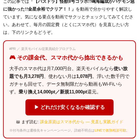
この記事では
「【パズドラ】怪獣8号コラボ!!鳴海編成がバケモン急
に強かった!!金星余裕でクリア！！」
を動画で分かりやすく解説し
ています。気になる要点を動画でサクッとチェックしてみてくださ
い。あわせて、毎月の固定費（とくにスマホ代）を見直したい方
は、下のリンクもどうぞ。
#PR ／ 楽天モバイル従業員紹介プログラム
🎮 その課金代、スマホ代から捻出できるかも
大手のスマホ代は月7,000円台。楽天モバイルなら
使い放
題でも月3,278円
、使わない月は
1,078円
。浮いた数千円で
ガチャも回せて、データ無制限だから動画もWi-Fiいら
ず。
乗り換え14,000pt／新規11,000pt
還元。
▶ どれだけ安くなるか確認する
📖 まず読む:
課金原資はスマホ代から — 見直し実践ガイド
※付与条件は遷移先キャンペーンページ。詳細不明点は
LINEで個別相談可能
。