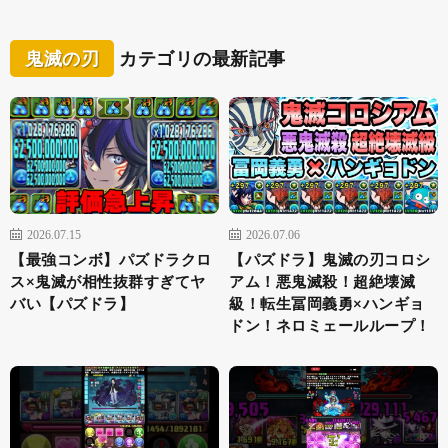
鬼滅の刃
カテゴリの最新記事
2026.07.15
2026.07.06
【最強コンボ】パズドラクロ
【パズドラ】鬼滅の刃コロシ
ス×鬼滅が相性抜群すぎてヤ
アム！悪鬼滅殺！超絶壊滅
バい【パズドラ】
級！転生冨岡義勇×ハンギョ
ドン！ネロミェールループ！