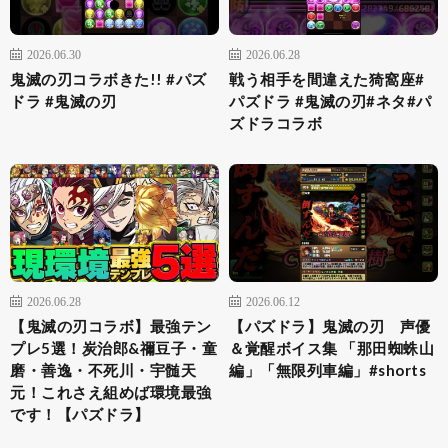
2026.06.30
2026.06.28
鬼滅の刃コラボきた!! #パズ
戦う相手を間違えた猗窩座#
ドラ #鬼滅の刃
パズドラ #鬼滅の刃#ネタ#パ
ズドラコラボ
2026.06.28
2026.06.12
【鬼滅の刃コラボ】最強テン
【パズドラ】鬼滅の刃 声優
プレ5選！炭治郎&禰豆子・童
＆覚醒ボイス集 「那田蜘蛛山
磨・善逸・不死川・宇髄天
編」「無限列車編」#shorts
元！これさえ組めば環境最強
です！【パズドラ】