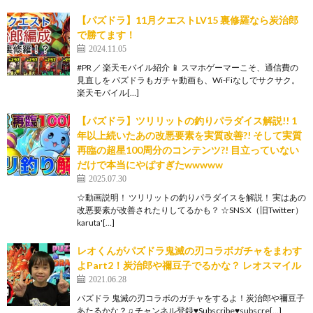
【パズドラ】11月クエストLV15 裏修羅なら炭治郎
で勝てます！
2024.11.05
#PR ／ 楽天モバイル紹介 📱 スマホゲーマーこそ、通信費の
見直しを パズドラもガチャ動画も、Wi-Fiなしでサクサク。
楽天モバイル[…]
【パズドラ】ツリリットの釣りパラダイス解説!! 1
年以上続いたあの改悪要素を実質改善?! そして実質
再臨の超星100周分のコンテンツ?! 目立っていない
だけで本当にやばすぎたwwwww
2025.07.30
☆動画説明！ ツリリットの釣りパラダイスを解説！ 実はあの
改悪要素が改善されたりしてるかも？ ☆SNS:X（旧Twitter）
karuta'[…]
レオくんがパズドラ鬼滅の刃コラボガチャをまわす
よPart2！炭治郎や禰豆子でるかな？ レオスマイル
2021.06.28
パズドラ 鬼滅の刃コラボのガチャをするよ！炭治郎や禰豆子
あたるかな？♫ チャンネル登録♥Subscribe♥subscre[…]