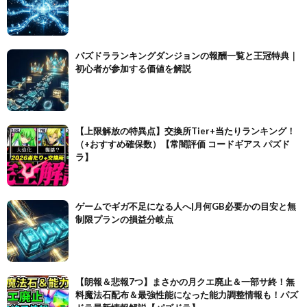
パズドラランキングダンジョンの報酬一覧と王冠特典｜
初心者が参加する価値を解説
【上限解放の特異点】交換所Tier+当たりランキング！
（+おすすめ確保数）【常闇評価 コードギアス パズド
ラ】
ゲームでギガ不足になる人へ|月何GB必要かの目安と無
制限プランの損益分岐点
【朗報＆悲報7つ】まさかの月クエ廃止＆一部サ終！無
料魔法石配布＆最強性能になった能力調整情報も！パズ