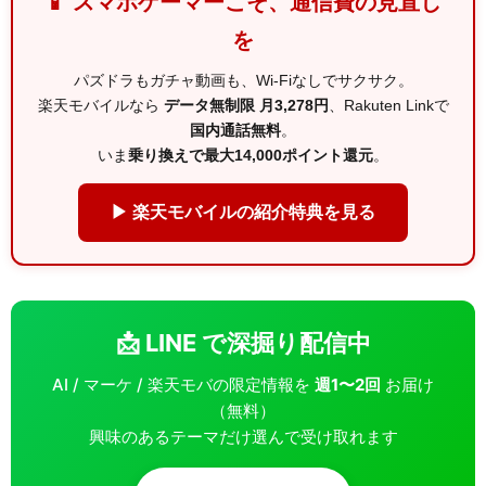
📱 スマホゲーマーこそ、通信費の見直し
を
パズドラもガチャ動画も、Wi-Fiなしでサクサク。
楽天モバイルなら
データ無制限 月3,278円
、Rakuten Linkで
国内通話無料
。
いま
乗り換えで最大14,000ポイント還元
。
▶ 楽天モバイルの紹介特典を見る
📩 LINE で深掘り配信中
AI / マーケ / 楽天モバの限定情報を
週1〜2回
お届け
（無料）
興味のあるテーマだけ選んで受け取れます