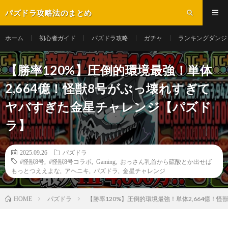
パズドラ攻略法のまとめ
ホーム
初心者ガイド
パズドラ攻略
ガチャ
ランキングダンジ
【勝率120%】圧倒的環境最強！単体
2,664億！怪獣8号がぶっ壊れすぎて
ヤバすぎた金星チャレンジ【パズド
ラ】
2025.09.26
パズドラ
#怪獣8号
,
#怪獣8号コラボ
,
Gaming
,
おっさん乳首から硫酸とか出せば
もっとつええよな
,
アヘニキ
,
パズドラ
,
金星チャレンジ
パズドラ
【勝率120%】圧倒的環境最強！単体2,664億！
HOME