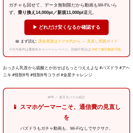
ガチャも回せて、データ無制限だから動画もWi-Fiいら
ず。
乗り換え14,000pt／新規11,000pt
還元。
▶ どれだけ安くなるか確認する
📖 まず読む:
課金原資はスマホ代から — 見直し実践ガイド
※付与条件は遷移先キャンペーンページ。詳細不明点は
LINEで個別相談可能
。
おっさん乳首から硫酸とか出せばもっとつええよな #パズドラ #アヘ
ニキ #怪獣8号 #怪獣8号コラボ #金星チャレンジ
#PR ／ 楽天モバイル紹介
📱 スマホゲーマーこそ、通信費の見直し
を
パズドラもガチャ動画も、Wi-Fiなしでサクサク。