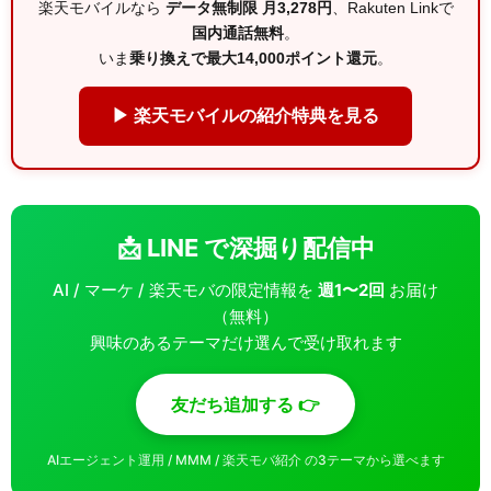
楽天モバイルなら
データ無制限 月3,278円
、Rakuten Linkで
国内通話無料
。
いま
乗り換えで最大14,000ポイント還元
。
▶ 楽天モバイルの紹介特典を見る
📩 LINE で深掘り配信中
AI / マーケ / 楽天モバの限定情報を
週1〜2回
お届け
（無料）
興味のあるテーマだけ選んで受け取れます
友だち追加する 👉
AIエージェント運用 / MMM / 楽天モバ紹介 の3テーマから選べます