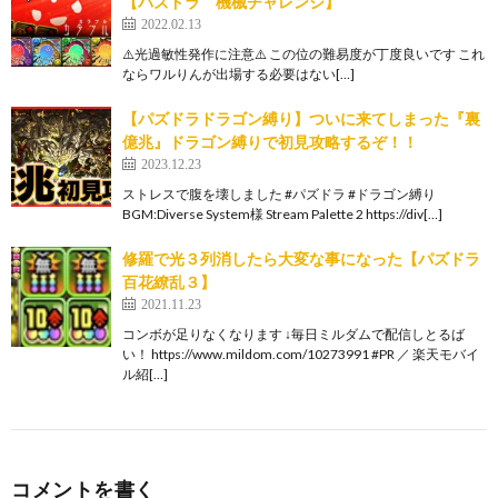
【パズドラ 機械チャレンジ】
2022.02.13
⚠️光過敏性発作に注意⚠️ この位の難易度が丁度良いです これ
ならワルりんが出場する必要はない[…]
【パズドラドラゴン縛り】ついに来てしまった『裏
億兆』ドラゴン縛りで初見攻略するぞ！！
2023.12.23
ストレスで腹を壊しました #パズドラ #ドラゴン縛り
BGM:Diverse System様 Stream Palette 2 https://div[…]
修羅で光３列消したら大変な事になった【パズドラ
百花繚乱３】
2021.11.23
コンボが足りなくなります ↓毎日ミルダムで配信しとるば
い！ https://www.mildom.com/10273991 #PR ／ 楽天モバイ
ル紹[…]
コメントを書く