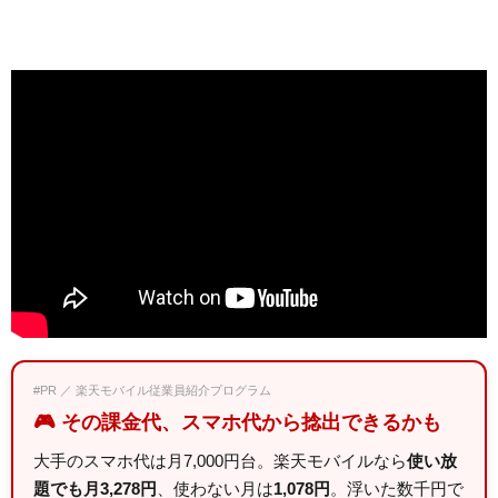
#PR ／ 楽天モバイル従業員紹介プログラム
🎮 その課金代、スマホ代から捻出できるかも
大手のスマホ代は月7,000円台。楽天モバイルなら
使い放
題でも月3,278円
、使わない月は
1,078円
。浮いた数千円で