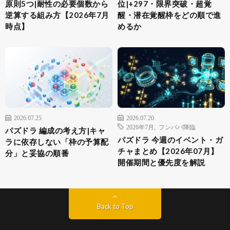
原則5つ|耐性の必要個数から
位|+297・限界突破・超覚
逆算する組み方【2026年7月
醒・潜在覚醒枠をどの順で進
時点】
めるか
2026.07.25
2026.07.20
2026年7月
,
フンババ降臨
パズドラ 編成の考え方|キャ
パズドラ 今週のイベント・ガ
ラに依存しない「枠の予算配
チャまとめ【2026年07月】
分」と妥協の順番
開催期間と優先度を解説
Back to Top