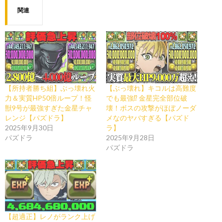
関連
【所持者勝ち組】ぶっ壊れ火
【ぶっ壊れ】キコルは高難度
力＆実質HP50倍ループ！怪
でも最強⁉︎ 金星完全部位破
獣9号が最強すぎた金星チャ
壊！ボスの攻撃がほぼノーダ
レンジ【パズドラ】
メなのヤバすぎる【パズド
2025年9月30日
ラ】
パズドラ
2025年9月28日
パズドラ
【超適正】レノがランク上げ