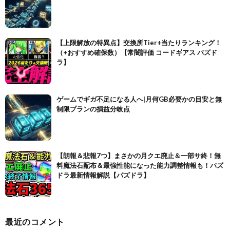
【上限解放の特異点】交換所Tier+当たりランキング！
（+おすすめ確保数）【常闇評価 コードギアス パズド
ラ】
ゲームでギガ不足になる人へ|月何GB必要かの目安と無
制限プランの損益分岐点
【朗報＆悲報7つ】まさかの月クエ廃止＆一部サ終！無
料魔法石配布＆最強性能になった能力調整情報も！パズ
ドラ最新情報解説【パズドラ】
最近のコメント