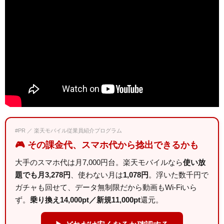
#PR ／ 楽天モバイル従業員紹介プログラム
🎮 その課金代、スマホ代から捻出できるかも
大手のスマホ代は月7,000円台。楽天モバイルなら
使い放
題でも月3,278円
、使わない月は
1,078円
。浮いた数千円で
ガチャも回せて、データ無制限だから動画もWi-Fiいら
ず。
乗り換え14,000pt／新規11,000pt
還元。