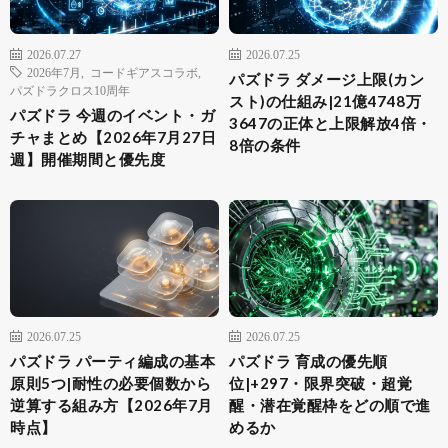
2026.07.27
2026.07.25
2026年7月
,
コードギアスコラボ
,
パズドラ ダメージ上限(カン
パズドラクロス10周年
スト)の仕組み|21億4748万
パズドラ 今週のイベント・ガ
3647の正体と上限解放4倍・
チャまとめ【2026年7月27日
8倍の条件
週】開催期間と優先度
2026.07.25
2026.07.25
パズドラ パーティ編成の基本
パズドラ 育成の優先順
原則5つ|耐性の必要個数から
位|+297・限界突破・超覚
逆算する組み方【2026年7月
醒・潜在覚醒枠をどの順で進
時点】
めるか