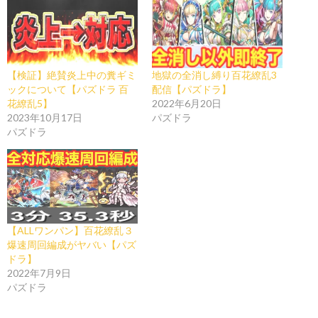
【検証】絶賛炎上中の糞ギミ
地獄の全消し縛り百花繚乱3
ックについて【パズドラ 百
配信【パズドラ】
花繚乱5】
2022年6月20日
2023年10月17日
パズドラ
パズドラ
【ALLワンパン】百花繚乱３
爆速周回編成がヤバい【パズ
ドラ】
2022年7月9日
パズドラ