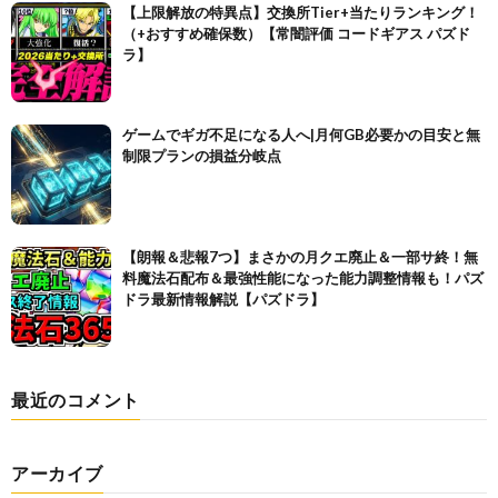
【上限解放の特異点】交換所Tier+当たりランキング！
（+おすすめ確保数）【常闇評価 コードギアス パズド
ラ】
ゲームでギガ不足になる人へ|月何GB必要かの目安と無
制限プランの損益分岐点
【朗報＆悲報7つ】まさかの月クエ廃止＆一部サ終！無
料魔法石配布＆最強性能になった能力調整情報も！パズ
ドラ最新情報解説【パズドラ】
最近のコメント
アーカイブ