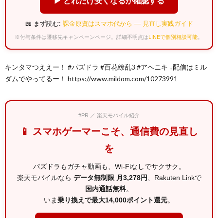
▶ どれだけ安くなるか確認する
📖 まず読む:
課金原資はスマホ代から — 見直し実践ガイド
※付与条件は遷移先キャンペーンページ。詳細不明点は
LINEで個別相談可能
。
キンタマつええー！ #パズドラ #百花繚乱3 #アヘニキ ↓配信はミル
ダムでやってるー！ https://www.mildom.com/10273991
#PR ／ 楽天モバイル紹介
📱 スマホゲーマーこそ、通信費の見直し
を
パズドラもガチャ動画も、Wi-Fiなしでサクサク。
楽天モバイルなら
データ無制限 月3,278円
、Rakuten Linkで
国内通話無料
。
いま
乗り換えで最大14,000ポイント還元
。