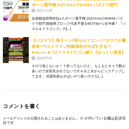
ポーツ選手権 2023 KAGOSHIMA パズドラ部門
2023.11.04
全国都道府県対抗eスポーツ選手権 2023 KAGOSHIMA パズ
ドラ部門 開催県ブロック代表予選をBEST8から生中継！ 『パ
ズル＆ドラゴンズ』の[…]
【パズドラ】毎ターン9倍セルフエンハ!?タロウが魔
改造!!ウルトラマン性能強化がやばすぎる!!!
#shorts #パズドラ #ドラゴン縛り【ゆっくり実況】
2024.07.01
タロウ強くないか！？持ってないけど。 もともとキャラ数が
多いので全部見きれてないですｗ火と水からピックアップし
てます。 武器性能もやばいやつ多いのでち[…]
コメントを書く
※
が付いている欄は必須項
メールアドレスが公開されることはありません。
目です