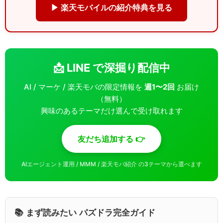
▶ 楽天モバイルの紹介特典を見る
📩 LINE で深掘り配信中
AI / マーケ / 楽天モバの限定情報を
週1〜2回
お届け
（無料）
興味のあるテーマだけ選んで受け取れます
友だち追加する 👉
AIエージェント運用 / MMM / 楽天モバ紹介 の3テーマから選べます
📚 まず読みたい パズドラ完全ガイド