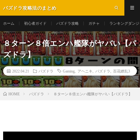
パズドラ攻略法のまとめ
ホーム
初心者ガイド
パズドラ攻略
ガチャ
ランキングダンジ
８ターン８倍エンハ艦隊がヤバい【パ
ズドラ】
2022.04.21
パズドラ
Gaming
,
アヘニキ
,
パズドラ
,
百花繚乱3
パズドラ
８ターン８倍エンハ艦隊がヤバい【パズドラ】
HOME