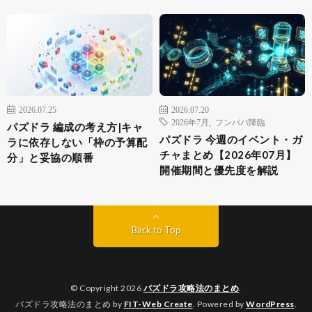
2026.07.25
2026.07.20
2026年7月
,
フンババ降臨
パズドラ 編成の考え方|キャ
パズドラ 今週のイベント・ガ
ラに依存しない「枠の予算配
チャまとめ【2026年07月】
分」と妥協の順番
開催期間と優先度を解説
Back to Top
© Copyright 2026
パズドラ攻略法のまとめ
.
パズドラ攻略法のまとめ by
FIT-Web Create
. Powered by
WordPress
.