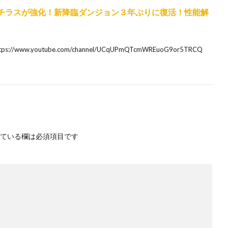
チラスが強化！新降臨ダンジョン３年ぶりに復活！性能解
ww.youtube.com/channel/UCqUPmQTcmWREuoG9or5TRCQ
ている欄は必須項目です