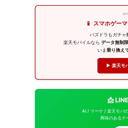
#
📱 スマホゲー
パズドラもガチャ動
楽天モバイルなら
データ無制限 
いま
乗り換えで
▶ 楽天モ
📩 L
AI / マーケ / 楽天
興味のあるテ