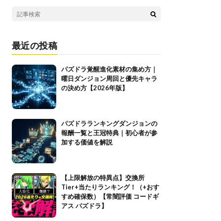
最近の投稿
パズドラ覚醒進化素材の集め方｜
曜日ダンジョン周回と優先キャラ
の決め方【2026年版】
パズドラランキングダンジョンの
報酬一覧と王冠特典｜初心者が参
加する価値を解説
【上限解放の特異点】交換所
Tier+当たりランキング！（+おす
すめ確保数）【常闇評価 コードギ
アス パズドラ】