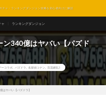
ガチャ・ランキングダンジョン攻略を初心者向けに解説
チャ
ランキングダンジョン
ン340億はヤバい【パズド
デーコラボ
,
パズドラ
,
名探偵コナン
,
百花繚乱3
0億はヤバい【パズドラ】