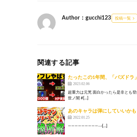
Author：gucchi123
投稿一覧
関連する記事
たったこの1年間、「パズドラ
2023.02.06
超重力は元兇 面白かったら是非とも登録お願いしま
世ノ闇 #[…]
あのキャラは弾にしていいかも
2022.01.25
——————————̵[…]