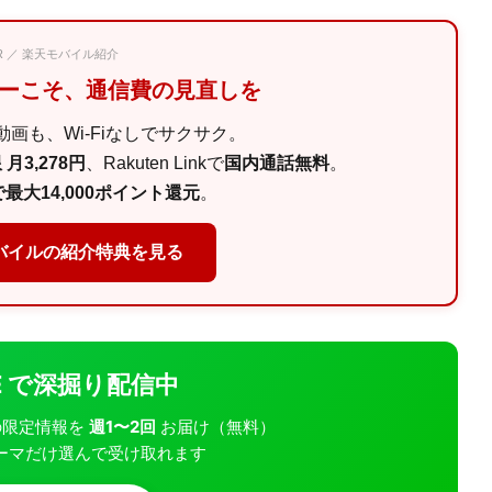
PR ／ 楽天モバイル紹介
マーこそ、通信費の見直しを
画も、Wi-Fiなしでサクサク。
月3,278円
、Rakuten Linkで
国内通話無料
。
最大14,000ポイント還元
。
バイルの紹介特典を見る
INE で深掘り配信中
モバの限定情報を
週1〜2回
お届け（無料）
ーマだけ選んで受け取れます