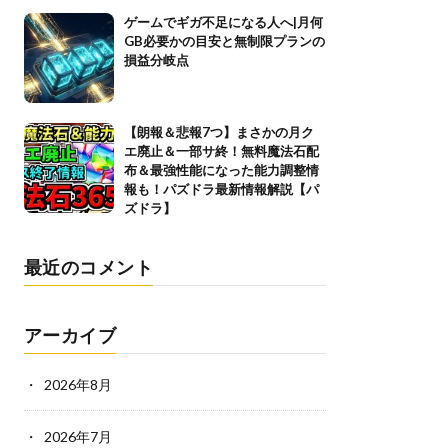
ゲームでギガ不足になる人へ|月何
GB必要かの目安と無制限プランの
損益分岐点
【朗報＆悲報7つ】まさかの月ク
エ廃止＆一部サ終！無料魔法石配
布＆最強性能になった能力調整情
報も！パズドラ最新情報解説【パ
ズドラ】
最近のコメント
アーカイブ
2026年8月
2026年7月