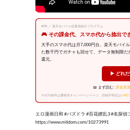
#PR ／ 楽天モバイル従業員紹介プログラム
🎮 その課金代、スマホ代から捻出で
大手のスマホ代は月7,000円台。楽天モバイ
た数千円でガチャも回せて、データ無制限だから
還元。
▶ どれ
📖 まず読む:
課金原資
※付与条件は遷移先キャンペーンページ。詳細不明点は
LIN
エロ漫画日和 #パズドラ #百花繚乱3 #名探
https://www.mildom.com/10273991