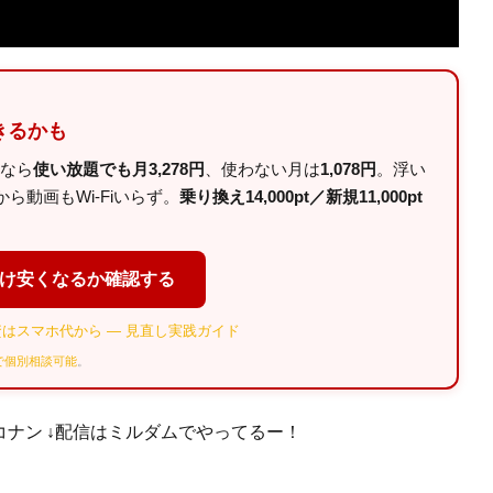
きるかも
ルなら
使い放題でも月3,278円
、使わない月は
1,078円
。浮い
動画もWi-Fiいらず。
乗り換え14,000pt／新規11,000pt
だけ安くなるか確認する
はスマホ代から — 見直し実践ガイド
Eで個別相談可能
。
偵コナン ↓配信はミルダムでやってるー！