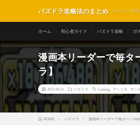
パズドラ攻略法のまとめ
リセマラ・最強
ホーム
初心者ガイド
パズドラ攻略
ガ
漫画本リーダーで毎ター
ラ】
2022.04.21
パズドラ
Gaming
,
アヘニキ
,
サン
パズドラ
漫画本リーダーで毎ターン34
HOME