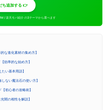
だち追加する 👉
MMM / 楽天モバ紹介 の3テーマから選べます
率的な進化素材の集め方】
ド【効率的な始め方】
覚えたい基本用語】
後悔しない魔法石の使い方】
イド【初心者の攻略術】
木光闇の相性を解説】