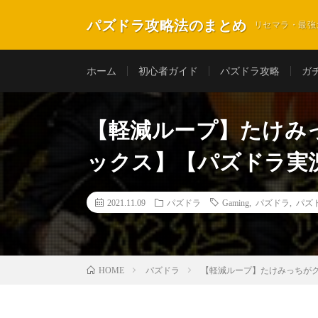
パズドラ攻略法のまとめ
リセマラ・最強
ホーム
初心者ガイド
パズドラ攻略
ガ
【軽減ループ】たけみ
ックス】【パズドラ実
2021.11.09
パズドラ
Gaming
,
パズドラ
,
パズ
パズドラ
【軽減ループ】たけみっちがク
HOME