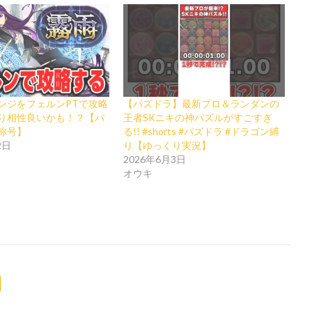
ンジをフェルンPTで攻略
【パズドラ】最新プロ＆ランダンの
り相性良いかも！？【パ
王者SKニキの神パズルがすごすぎ
称号】
る!! #shorts #パズドラ #ドラゴン縛
2日
り【ゆっくり実況】
2026年6月3日
オウキ