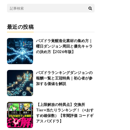
最近の投稿
パズドラ覚醒進化素材の集め方｜
曜日ダンジョン周回と優先キャラ
の決め方【2026年版】
パズドラランキングダンジョンの
報酬一覧と王冠特典｜初心者が参
加する価値を解説
【上限解放の特異点】交換所
Tier+当たりランキング！（+おす
すめ確保数）【常闇評価 コードギ
アス パズドラ】