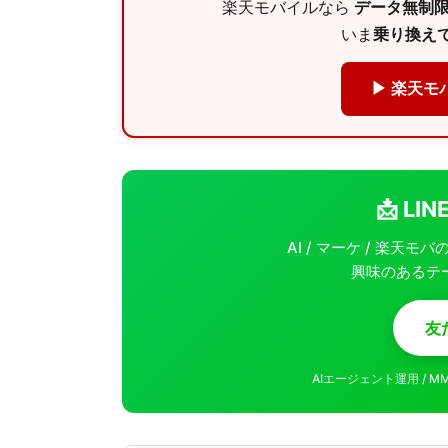
楽天モバイルなら
データ無制限 
いま
乗り換えで
▶ 楽天モ
📩 L
AI / マーケ / 楽天
興味のあるテ
友
AIエージェント運用 / 