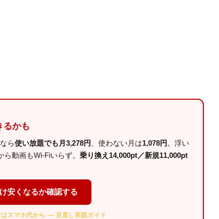
きるかも
ルなら
使い放題でも月3,278円
、使わない月は
1,078円
。浮い
動画もWi-Fiいらず。
乗り換え14,000pt／新規11,000pt
だけ安くなるか確認する
はスマホ代から — 見直し実践ガイド