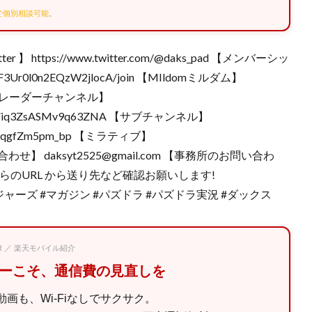
Eで個別相談可能
。
https://www.twitter.com/@daks_pad 【メンバーシッ
ntaF3Ur0l0n2EQzW2jlocA/join 【MIldomミルダム】
97681 【レーダーチャンネル】
OVPjHViq3ZsASMv9q63ZNA 【サブチャンネル】
VHjoPeqgfZm5pm_bp 【ミラティブ】
67 【問い合わせ】 daksyt2525@gmail.com 【事務所のお問い合わ
はこちらのURL から送り先など確認お願いします!
#東京リベンジャーズ #マガジン #パズドラ #パズドラ実況 #ダックス
PR ／ 楽天モバイル紹介
マーこそ、通信費の見直しを
画も、Wi-Fiなしでサクサク。