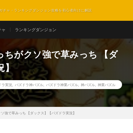
ガチャ・ランキングダンジョン攻略を初心者向けに解説
チャ
ランキングダンジョン
っちがクソ強で草みっち 【ダ
況】
ドラ実況
,
パズドラ神パズル
,
パズドラ神業パズル
,
神パズル
,
神業パズル
ソ強で草みっち 【ダックス】【パズドラ実況】