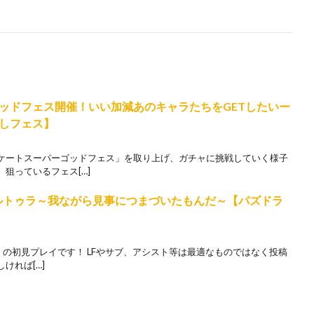
ッドフェス開催！いい加減あのキャラたちをGETしたいー
しフェス】
ケートスーパーゴッドフェス」を取り上げ、ガチャに挑戦していく様子
狙っているフェス[…]
9-アルトゥラ～我ながら見事につまづいたもんだ～【パズドラ
9」の初見プレイです！ LFやサブ、アシスト等は最適なものではなく投稿
ければ[…]