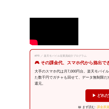
#PR ／ 楽天モバイル従業員紹介プログラム
🎮 その課金代、スマホ代から捻出で
大手のスマホ代は月7,000円台。楽天モバイ
た数千円でガチャも回せて、データ無制限だから
還元。
▶ どれ
📖 まず読む:
課金原資