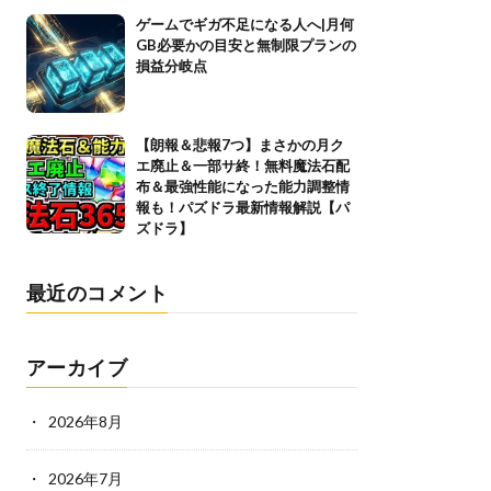
ゲームでギガ不足になる人へ|月何
GB必要かの目安と無制限プランの
損益分岐点
【朗報＆悲報7つ】まさかの月ク
エ廃止＆一部サ終！無料魔法石配
布＆最強性能になった能力調整情
報も！パズドラ最新情報解説【パ
ズドラ】
最近のコメント
アーカイブ
2026年8月
2026年7月