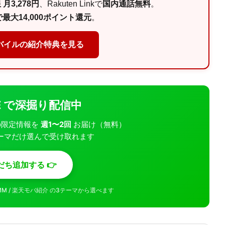
月3,278円
、Rakuten Linkで
国内通話無料
。
最大14,000ポイント還元
。
バイルの紹介特典を見る
INE で深掘り配信中
モバの限定情報を
週1〜2回
お届け（無料）
ーマだけ選んで受け取れます
だち追加する 👉
MMM / 楽天モバ紹介 の3テーマから選べます