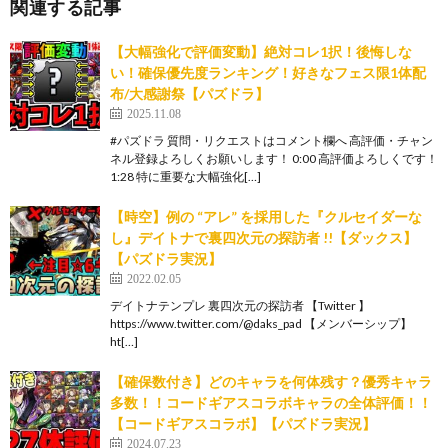
関連する記事
【大幅強化で評価変動】絶対コレ1択！後悔しな
い！確保優先度ランキング！好きなフェス限1体配
布/大感謝祭【パズドラ】
2025.11.08
#パズドラ 質問・リクエストはコメント欄へ 高評価・チャン
ネル登録よろしくお願いします！ 0:00 高評価よろしくです！
1:28 特に重要な大幅強化[…]
【時空】例の “アレ” を採用した『クルセイダーな
し』デイトナで裏四次元の探訪者 !!【ダックス】
【パズドラ実況】
2022.02.05
デイトナテンプレ 裏四次元の探訪者 【Twitter 】
https://www.twitter.com/@daks_pad 【メンバーシップ】
ht[…]
【確保数付き】どのキャラを何体残す？優秀キャラ
多数！！コードギアスコラボキャラの全体評価！！
【コードギアスコラボ】【パズドラ実況】
2024.07.23