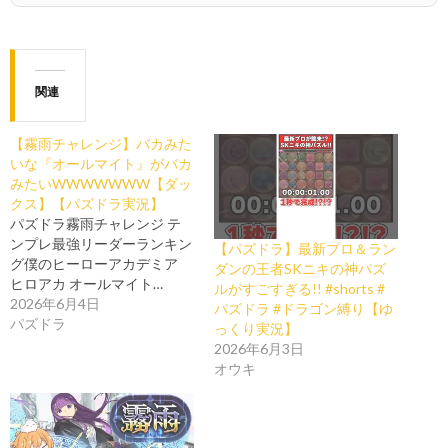
関連
【霧雨チャレンジ】バカみた
いな『オールマイト』がバカ
みたいWWWWWWW【ダッ
クス】【パズドラ実況】
パズドラ霧雨チャレンジ テ
ンプレ最強リーダーランキン
【パズドラ】最新プロ＆ラン
グ僕のヒーローアカデミア
ダンの王者SKニキの神パズ
ヒロアカ オールマイト…
ルがすごすぎる!! #shorts #
2026年6月4日
パズドラ #ドラゴン縛り【ゆ
パズドラ
っくり実況】
2026年6月3日
オウキ