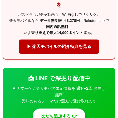
を
パズドラもガチャ動画も、Wi-Fiなしでサクサク。
楽天モバイルなら
データ無制限 月3,278円
、Rakuten Linkで
国内通話無料
。
いま
乗り換えで最大14,000ポイント還元
。
▶ 楽天モバイルの紹介特典を見る
📩 LINE で深掘り配信中
AI / マーケ / 楽天モバの限定情報を
週1〜2回
お届け
（無料）
興味のあるテーマだけ選んで受け取れます
友だち追加する 👉