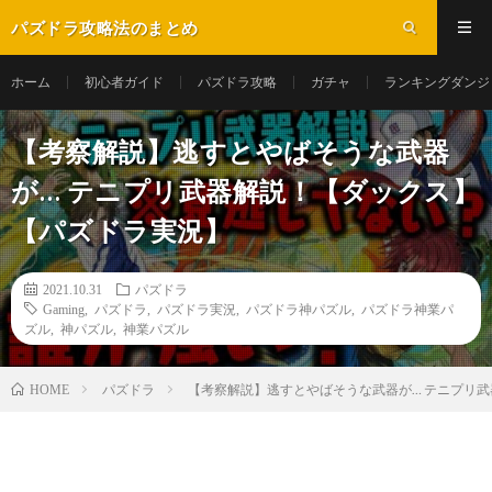
パズドラ攻略法のまとめ
ホーム
初心者ガイド
パズドラ攻略
ガチャ
ランキングダンジ
【考察解説】逃すとやばそうな武器
が… テニプリ武器解説！【ダックス】
【パズドラ実況】
2021.10.31
パズドラ
Gaming
,
パズドラ
,
パズドラ実況
,
パズドラ神パズル
,
パズドラ神業パ
ズル
,
神パズル
,
神業パズル
パズドラ
【考察解説】逃すとやばそうな武器が… テニプリ
HOME