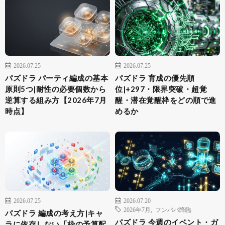
2026.07.25
2026.07.25
パズドラ パーティ編成の基本
パズドラ 育成の優先順
原則5つ|耐性の必要個数から
位|+297・限界突破・超覚
逆算する組み方【2026年7月
醒・潜在覚醒枠をどの順で進
時点】
めるか
2026.07.25
2026.07.20
2026年7月
,
フンババ降臨
パズドラ 編成の考え方|キャ
パズドラ 今週のイベント・ガ
ラに依存しない「枠の予算配