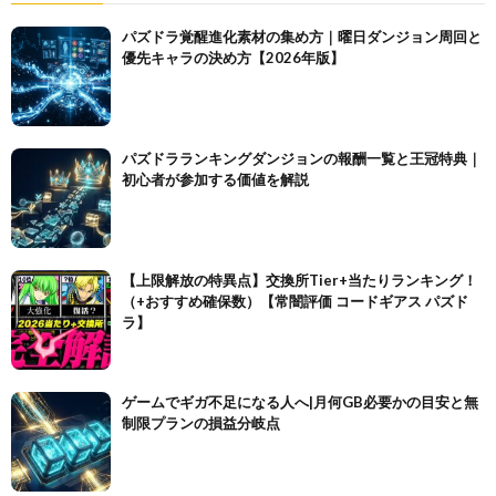
パズドラ覚醒進化素材の集め方｜曜日ダンジョン周回と
優先キャラの決め方【2026年版】
パズドラランキングダンジョンの報酬一覧と王冠特典｜
初心者が参加する価値を解説
【上限解放の特異点】交換所Tier+当たりランキング！
（+おすすめ確保数）【常闇評価 コードギアス パズド
ラ】
ゲームでギガ不足になる人へ|月何GB必要かの目安と無
制限プランの損益分岐点