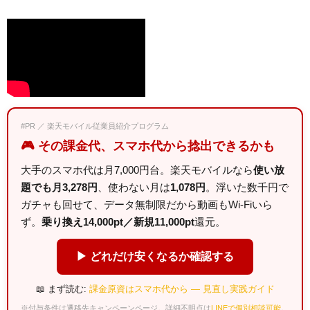
#PR ／ 楽天モバイル従業員紹介プログラム
🎮 その課金代、スマホ代から捻出できるかも
大手のスマホ代は月7,000円台。楽天モバイルなら
使い放
題でも月3,278円
、使わない月は
1,078円
。浮いた数千円で
ガチャも回せて、データ無制限だから動画もWi-Fiいら
ず。
乗り換え14,000pt／新規11,000pt
還元。
▶ どれだけ安くなるか確認する
📖 まず読む:
課金原資はスマホ代から — 見直し実践ガイド
※付与条件は遷移先キャンペーンページ。詳細不明点は
LINEで個別相談可能
。