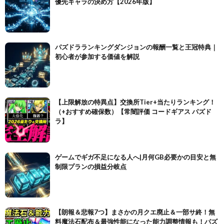
優先キャラの決め方【2026年版】
パズドラランキングダンジョンの報酬一覧と王冠特典｜
初心者が参加する価値を解説
【上限解放の特異点】交換所Tier+当たりランキング！
（+おすすめ確保数）【常闇評価 コードギアス パズド
ラ】
ゲームでギガ不足になる人へ|月何GB必要かの目安と無
制限プランの損益分岐点
【朗報＆悲報7つ】まさかの月クエ廃止＆一部サ終！無
料魔法石配布＆最強性能になった能力調整情報も！パズ