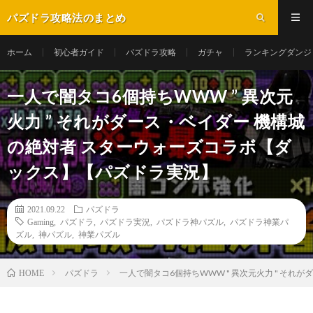
パズドラ攻略法のまとめ
ホーム
初心者ガイド
パズドラ攻略
ガチャ
ランキングダンジ
一人で闇タコ6個持ちWWW ” 異次元
火力 ” それがダース・ベイダー 機構城
の絶対者 スターウォーズコラボ【ダ
ックス】【パズドラ実況】
2021.09.22
パズドラ
Gaming
,
パズドラ
,
パズドラ実況
,
パズドラ神パズル
,
パズドラ神業パ
ズル
,
神パズル
,
神業パズル
パズドラ
一人で闇タコ6個持ちWWW " 異次元火力 " そ
HOME