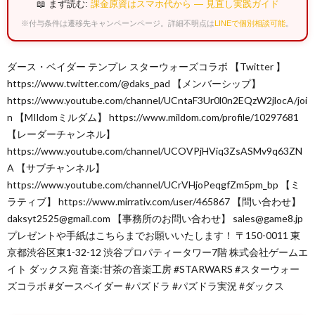
📖 まず読む:
課金原資はスマホ代から — 見直し実践ガイド
※付与条件は遷移先キャンペーンページ。詳細不明点は
LINEで個別相談可能
。
ダース・ベイダー テンプレ スターウォーズコラボ 【Twitter 】
https://www.twitter.com/@daks_pad 【メンバーシップ】
https://www.youtube.com/channel/UCntaF3Ur0l0n2EQzW2jlocA/joi
n 【MIldomミルダム】 https://www.mildom.com/profile/10297681
【レーダーチャンネル】
https://www.youtube.com/channel/UCOVPjHViq3ZsASMv9q63ZN
A 【サブチャンネル】
https://www.youtube.com/channel/UCrVHjoPeqgfZm5pm_bp 【ミ
ラティブ】 https://www.mirrativ.com/user/465867 【問い合わせ】
daksyt2525@gmail.com 【事務所のお問い合わせ】 sales@game8.jp
プレゼントや手紙はこちらまでお願いいたします！ 〒150-0011 東
京都渋谷区東1-32-12 渋谷プロパティータワー7階 株式会社ゲームエ
イト ダックス宛 音楽:甘茶の音楽工房 #STARWARS #スターウォー
ズコラボ #ダースベイダー #パズドラ #パズドラ実況 #ダックス