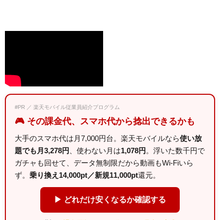
#PR ／ 楽天モバイル従業員紹介プログラム
🎮 その課金代、スマホ代から捻出できるかも
大手のスマホ代は月7,000円台。楽天モバイルなら
使い放
題でも月3,278円
、使わない月は
1,078円
。浮いた数千円で
ガチャも回せて、データ無制限だから動画もWi-Fiいら
ず。
乗り換え14,000pt／新規11,000pt
還元。
▶ どれだけ安くなるか確認する