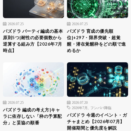
2026.07.25
2026.07.25
パズドラ パーティ編成の基本
パズドラ 育成の優先順
原則5つ|耐性の必要個数から
位|+297・限界突破・超覚
逆算する組み方【2026年7月
醒・潜在覚醒枠をどの順で進
時点】
めるか
2026.07.25
2026.07.20
2026年7月
,
フンババ降臨
パズドラ 編成の考え方|キャ
パズドラ 今週のイベント・ガ
ラに依存しない「枠の予算配
チャまとめ【2026年07月】
分」と妥協の順番
開催期間と優先度を解説