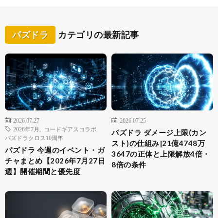
パズドラ
カテゴリの最新記事
2026.07.27
2026.07.25
2026年7月
,
コードギアスコラボ
,
パズドラ ダメージ上限(カン
パズドラクロス10周年
スト)の仕組み|21億4748万
パズドラ 今週のイベント・ガ
3647の正体と上限解放4倍・
チャまとめ【2026年7月27日
8倍の条件
週】開催期間と優先度