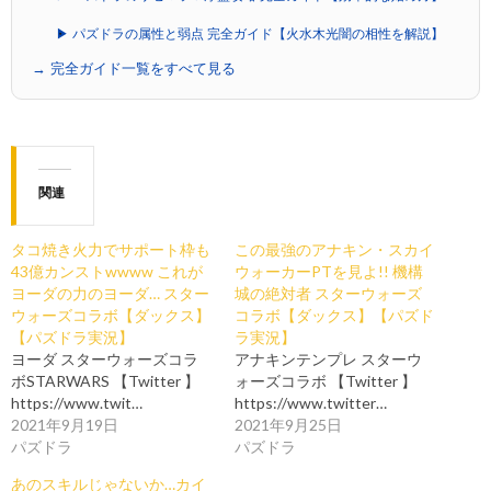
▶ パズドラの属性と弱点 完全ガイド【火水木光闇の相性を解説】
→ 完全ガイド一覧をすべて見る
関連
タコ焼き火力でサポート枠も
この最強のアナキン・スカイ
43億カンストwwww これが
ウォーカーPTを見よ!! 機構
ヨーダの力のヨーダ… スター
城の絶対者 スターウォーズ
ウォーズコラボ【ダックス】
コラボ【ダックス】【パズド
【パズドラ実況】
ラ実況】
ヨーダ スターウォーズコラ
アナキンテンプレ スターウ
ボSTARWARS 【Twitter 】
ォーズコラボ 【Twitter 】
https://www.twit…
https://www.twitter…
2021年9月19日
2021年9月25日
パズドラ
パズドラ
あのスキルじゃないか…カイ