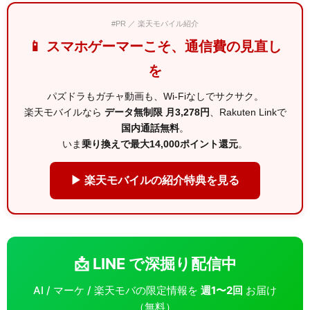
#PR ／ 楽天モバイル紹介
📱 スマホゲーマーこそ、通信費の見直し
を
パズドラもガチャ動画も、Wi-Fiなしでサクサク。
楽天モバイルなら
データ無制限 月3,278円
、Rakuten Linkで
国内通話無料
。
いま
乗り換えで最大14,000ポイント還元
。
▶ 楽天モバイルの紹介特典を見る
📩 LINE で深掘り配信中
AI / マーケ / 楽天モバの限定情報を
週1〜2回
お届け
（無料）