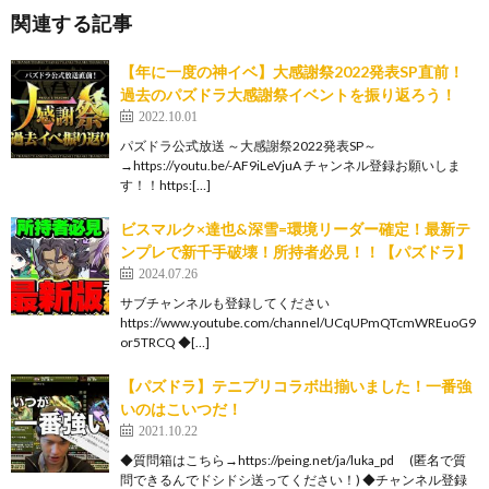
関連する記事
【年に一度の神イベ】大感謝祭2022発表SP直前！
過去のパズドラ大感謝祭イベントを振り返ろう！
2022.10.01
パズドラ公式放送 ～大感謝祭2022発表SP～
→https://youtu.be/-AF9iLeVjuA チャンネル登録お願いしま
す！！https:[…]
ビスマルク×達也&深雪=環境リーダー確定！最新テ
ンプレで新千手破壊！所持者必見！！【パズドラ】
2024.07.26
サブチャンネルも登録してください
https://www.youtube.com/channel/UCqUPmQTcmWREuoG9
or5TRCQ ◆[…]
【パズドラ】テニプリコラボ出揃いました！一番強
いのはこいつだ！
2021.10.22
◆質問箱はこちら→https://peing.net/ja/luka_pd​ (匿名で質
問できるんでドシドシ送ってください！) ◆チャンネル登録