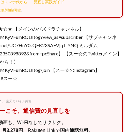
はスマホ代から — 見直し実践ガイド
Eで個別相談可能
。
★☆★ 【メインのパズドラチャンネル】
UtPIMKyVFulhROUItog?view_as=subscriber 【サブチャンネ
annel/UC7HnY0sQFK2XSAFVjqT-YNQ ミルダム
=1612350898892&from=pcShare】 【スー☆のTwitterメイン】
から！】
UtPIMKyVFulhROUItog/join 【スー☆のInstagram】
ドラ #スー☆
PR ／ 楽天モバイル紹介
マーこそ、通信費の見直しを
画も、Wi-Fiなしでサクサク。
月3,278円
、Rakuten Linkで
国内通話無料
。