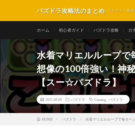
パズドラ攻略法のまとめ
リセマラ・最強
ホーム
初心者ガイド
パズドラ攻略
ガ
水着マリエルループで
想像の100倍強い！神
【スー☆パズドラ】
2021.08.09
パズドラ
Gaming
,
パズドラ
パズドラ
水着マリエルループで毎ターン
HOME