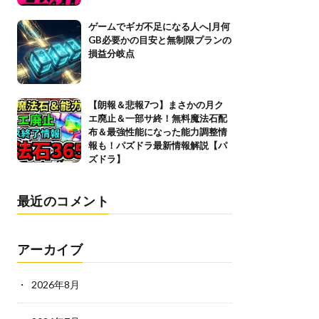
ゲームでギガ不足になる人へ|月何
GB必要かの目安と無制限プランの
損益分岐点
【朗報＆悲報7つ】まさかの月ク
エ廃止＆一部サ終！無料魔法石配
布＆最強性能になった能力調整情
報も！パズドラ最新情報解説【パ
ズドラ】
最近のコメント
アーカイブ
2026年8月