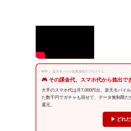
#PR ／ 楽天モバイル従業員紹介プログラム
🎮 その課金代、スマホ代から捻出で
大手のスマホ代は月7,000円台。楽天モバイ
た数千円でガチャも回せて、データ無制限だから
還元。
▶ どれ