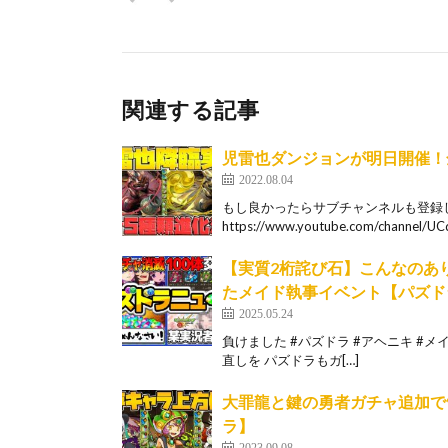
関連する記事
児雷也ダンジョンが明日開催！
2022.08.04
もし良かったらサブチャンネルも登録
https://www.youtube.com/channel
【実質2桁詫び石】こんなのあり
たメイド執事イベント【パズド
2025.05.24
負けました #パズドラ #アヘニキ #メ
直しを パズドラもガ[…]
大罪龍と鍵の勇者ガチャ追加で
ラ】
2023.09.08