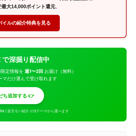
最大14,000ポイント還元
。
バイルの紹介特典を見る
INE で深掘り配信中
モバの限定情報を
週1〜2回
お届け（無料）
ーマだけ選んで受け取れます
だち追加する 👉
MMM / 楽天モバ紹介 の3テーマから選べます