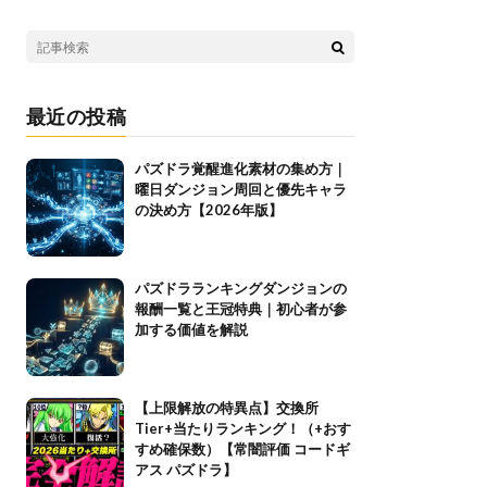
最近の投稿
パズドラ覚醒進化素材の集め方｜
曜日ダンジョン周回と優先キャラ
の決め方【2026年版】
パズドラランキングダンジョンの
報酬一覧と王冠特典｜初心者が参
加する価値を解説
【上限解放の特異点】交換所
Tier+当たりランキング！（+おす
すめ確保数）【常闇評価 コードギ
アス パズドラ】