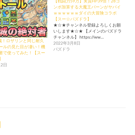
【戦闘力59万】実質HP39倍！28コ
ンボ加算する大魔王バーンがヤバイ
ｗｗｗｗｗｗダイの大冒険コラボ
【スー☆パズドラ】
★☆★チャンネル登録よろしくお願
いします★☆★ 【メインのパズドラ
チャンネル】 https://ww…
軽減！ロザリンと同じ耐久
2022年3月8日
ールの見た目が凄い！機
パズドラ
者で使ってみた！【スー
】
12日