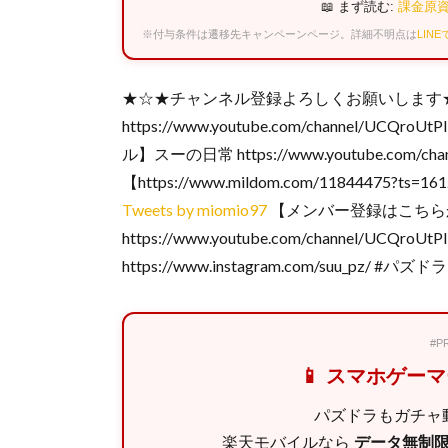
📖 まず読む:
課金原資
※付与条件は遷移先キャンペーンページ。詳細不明点は
LIN
★☆★チャンネル登録よろしくお願いします
https://www.youtube.com/channel/UCQro
ル】スーの日常 https://www.youtube.com/ch
【https://www.mildom.com/11844475?ts
Tweets by miomio97
【メンバー登録はこちら
https://www.youtube.com/channel/UCQro
https://www.instagram.com/suu_pz/ #パズ
#
📱 スマホゲー
パズドラもガチャ動
楽天モバイルなら
データ無制限 