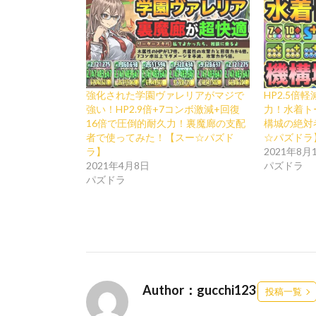
強化された学園ヴァレリアがマジで
HP2.5倍
強い！HP2.9倍+7コンボ激減+回復
力！水着ト
16倍で圧倒的耐久力！裏魔廊の支配
構城の絶対
者で使ってみた！【スー☆パズド
☆パズドラ
ラ】
2021年8月
2021年4月8日
パズドラ
パズドラ
Author：gucchi123
投稿一覧