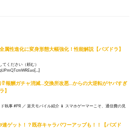
全属性進化に変身形態大幅強化！性能解説【パズドラ】
してください（頼む）
/UCqUPmQTcmWREuo[…]
⁉︎ 報酬ガチャ消滅…交換所改悪…からの大逆転がヤバすぎ
ラ】
イド執事 #PR ／ 楽天モバイル紹介 📱 スマホゲーマーこそ、通信費の見
9連ゲット！？既存キャラパワーアップも！！【パズド