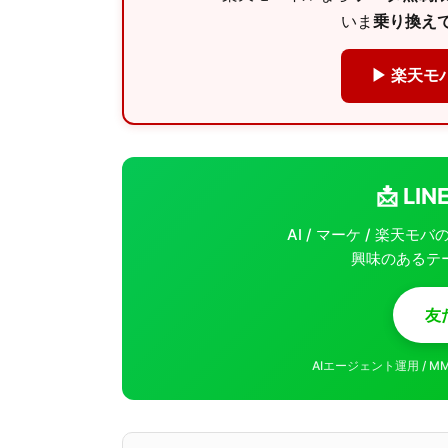
いま
乗り換えで
▶ 楽天モ
📩 L
AI / マーケ / 楽天
興味のあるテ
友
AIエージェント運用 / 