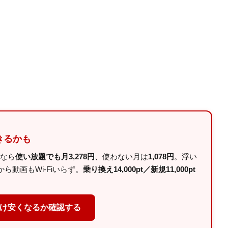
きるかも
ルなら
使い放題でも月3,278円
、使わない月は
1,078円
。浮い
動画もWi-Fiいらず。
乗り換え14,000pt／新規11,000pt
だけ安くなるか確認する