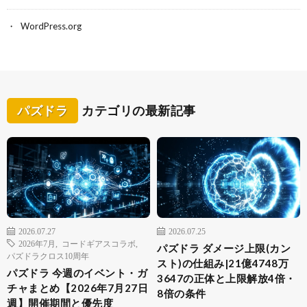
WordPress.org
パズドラ
カテゴリの最新記事
2026.07.27
2026.07.25
2026年7月
,
コードギアスコラボ
,
パズドラ ダメージ上限(カン
パズドラクロス10周年
スト)の仕組み|21億4748万
パズドラ 今週のイベント・ガ
3647の正体と上限解放4倍・
チャまとめ【2026年7月27日
8倍の条件
週】開催期間と優先度