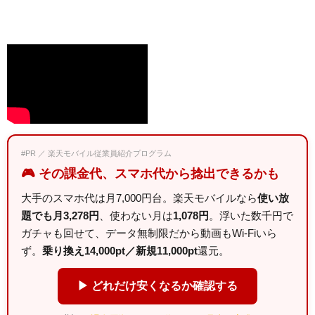
#PR ／ 楽天モバイル従業員紹介プログラム
🎮 その課金代、スマホ代から捻出できるかも
大手のスマホ代は月7,000円台。楽天モバイルなら
使い放
題でも月3,278円
、使わない月は
1,078円
。浮いた数千円で
ガチャも回せて、データ無制限だから動画もWi-Fiいら
ず。
乗り換え14,000pt／新規11,000pt
還元。
▶ どれだけ安くなるか確認する