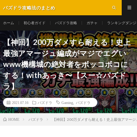
パズドラ攻略法のまとめ
ホーム
初心者ガイド
パズドラ攻略
ガチャ
ランキングダンジ
【神回】200万ダメすら耐える！史上
最強アマージュ編成がマジでエグい
www機構城の絶対者をボッコボコに
する！withあっき〜【スー☆パズド
ラ】
2021.07.16
パズドラ
Gaming
,
パズドラ
パズドラ
【神回】200万ダメすら耐える！史上最強アマージ
HOME