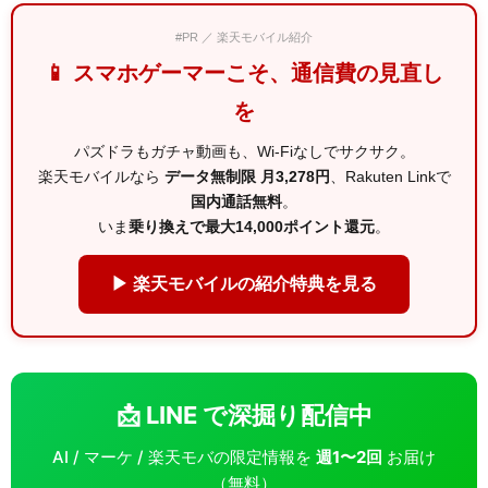
#PR ／ 楽天モバイル紹介
📱 スマホゲーマーこそ、通信費の見直し
を
パズドラもガチャ動画も、Wi-Fiなしでサクサク。
楽天モバイルなら
データ無制限 月3,278円
、Rakuten Linkで
国内通話無料
。
いま
乗り換えで最大14,000ポイント還元
。
▶ 楽天モバイルの紹介特典を見る
📩 LINE で深掘り配信中
AI / マーケ / 楽天モバの限定情報を
週1〜2回
お届け
（無料）