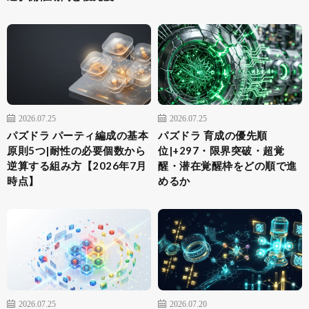
2026.07.25
2026.07.25
パズドラ パーティ編成の基本
パズドラ 育成の優先順
原則5つ|耐性の必要個数から
位|+297・限界突破・超覚
逆算する組み方【2026年7月
醒・潜在覚醒枠をどの順で進
時点】
めるか
2026.07.25
2026.07.20