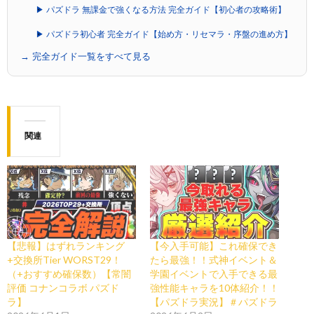
▶ パズドラ 無課金で強くなる方法 完全ガイド【初心者の攻略術】
▶ パズドラ初心者 完全ガイド【始め方・リセマラ・序盤の進め方】
→ 完全ガイド一覧をすべて見る
関連
【悲報】はずれランキング
【今入手可能】これ確保でき
+交換所Tier WORST29！
たら最強！！式神イベント＆
（+おすすめ確保数）【常闇
学園イベントで入手できる最
評価 コナンコラボ パズド
強性能キャラを10体紹介！！
ラ】
【パズドラ実況】＃パズドラ