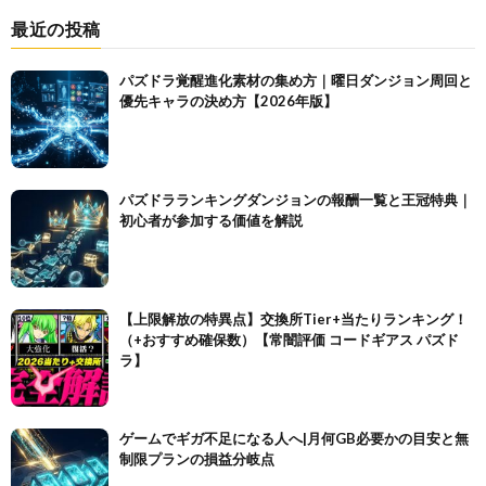
最近の投稿
パズドラ覚醒進化素材の集め方｜曜日ダンジョン周回と
優先キャラの決め方【2026年版】
パズドラランキングダンジョンの報酬一覧と王冠特典｜
初心者が参加する価値を解説
【上限解放の特異点】交換所Tier+当たりランキング！
（+おすすめ確保数）【常闇評価 コードギアス パズド
ラ】
ゲームでギガ不足になる人へ|月何GB必要かの目安と無
制限プランの損益分岐点