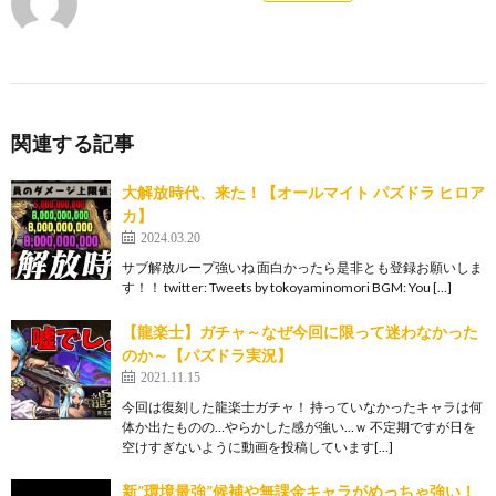
関連する記事
大解放時代、来た！【オールマイト パズドラ ヒロア
カ】
2024.03.20
サブ解放ループ強いね 面白かったら是非とも登録お願いしま
す！！ twitter: Tweets by tokoyaminomori BGM: You […]
【龍楽士】ガチャ～なぜ今回に限って迷わなかった
のか～【パズドラ実況】
2021.11.15
今回は復刻した龍楽士ガチャ！ 持っていなかったキャラは何
体か出たものの…やらかした感が強い…ｗ 不定期ですが日を
空けすぎないように動画を投稿しています[…]
新”環境最強”候補や無課金キャラがめっちゃ強い！