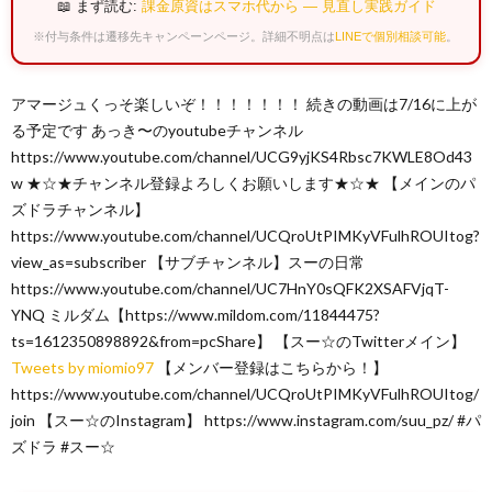
📖 まず読む:
課金原資はスマホ代から — 見直し実践ガイド
※付与条件は遷移先キャンペーンページ。詳細不明点は
LINEで個別相談可能
。
アマージュくっそ楽しいぞ！！！！！！！ 続きの動画は7/16に上が
る予定です あっき〜のyoutubeチャンネル
https://www.youtube.com/channel/UCG9yjKS4Rbsc7KWLE8Od43
w ★☆★チャンネル登録よろしくお願いします★☆★ 【メインのパ
ズドラチャンネル】
https://www.youtube.com/channel/UCQroUtPIMKyVFulhROUItog?
view_as=subscriber 【サブチャンネル】スーの日常
https://www.youtube.com/channel/UC7HnY0sQFK2XSAFVjqT-
YNQ ミルダム【https://www.mildom.com/11844475?
ts=1612350898892&from=pcShare】 【スー☆のTwitterメイン】
Tweets by miomio97
【メンバー登録はこちらから！】
https://www.youtube.com/channel/UCQroUtPIMKyVFulhROUItog/
join 【スー☆のInstagram】 https://www.instagram.com/suu_pz/ #パ
ズドラ #スー☆