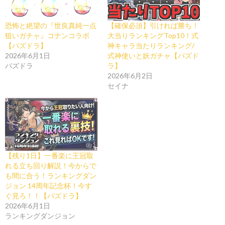
恐怖と絶望の『世良真純一点
【確保必須】引ければ勝ち！
狙いガチャ』コナンコラボ
大当りランキングTop10！式
【パズドラ】
神キャラ当たりランキング/
2026年6月1日
式神使いと妖ガチャ【パズド
パズドラ
ラ】
2026年6月2日
セイナ
【残り1日】一番楽に王冠取
れる立ち回り解説！今からで
も間に合う！ランキングダン
ジョン 14周年記念杯！今す
ぐ見ろ！！【パズドラ】
2026年6月1日
ランキングダンジョン