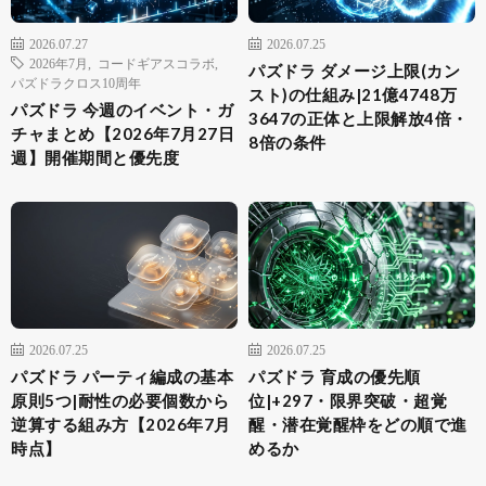
2026.07.27
2026.07.25
2026年7月
,
コードギアスコラボ
,
パズドラ ダメージ上限(カン
パズドラクロス10周年
スト)の仕組み|21億4748万
パズドラ 今週のイベント・ガ
3647の正体と上限解放4倍・
チャまとめ【2026年7月27日
8倍の条件
週】開催期間と優先度
2026.07.25
2026.07.25
パズドラ パーティ編成の基本
パズドラ 育成の優先順
原則5つ|耐性の必要個数から
位|+297・限界突破・超覚
逆算する組み方【2026年7月
醒・潜在覚醒枠をどの順で進
時点】
めるか