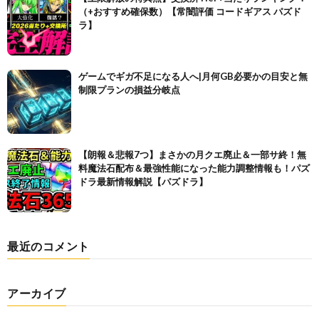
（+おすすめ確保数）【常闇評価 コードギアス パズド
ラ】
ゲームでギガ不足になる人へ|月何GB必要かの目安と無
制限プランの損益分岐点
【朗報＆悲報7つ】まさかの月クエ廃止＆一部サ終！無
料魔法石配布＆最強性能になった能力調整情報も！パズ
ドラ最新情報解説【パズドラ】
最近のコメント
アーカイブ