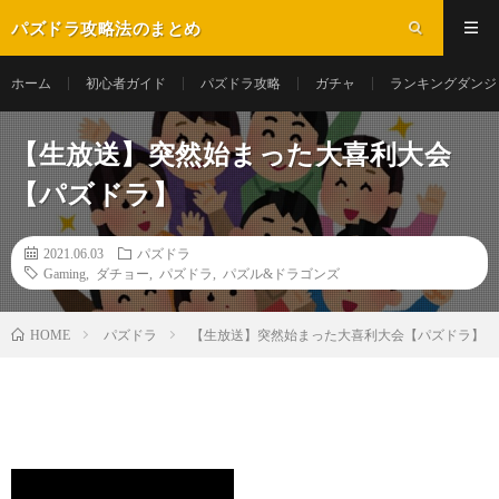
パズドラ攻略法のまとめ
ホーム
初心者ガイド
パズドラ攻略
ガチャ
ランキングダンジ
【生放送】突然始まった大喜利大会
【パズドラ】
2021.06.03
パズドラ
Gaming
,
ダチョー
,
パズドラ
,
パズル&ドラゴンズ
パズドラ
【生放送】突然始まった大喜利大会【パズドラ】
HOME