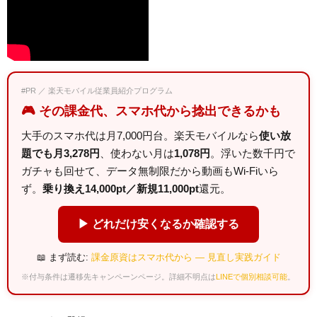
#PR ／ 楽天モバイル従業員紹介プログラム
🎮 その課金代、スマホ代から捻出できるかも
大手のスマホ代は月7,000円台。楽天モバイルなら
使い放
題でも月3,278円
、使わない月は
1,078円
。浮いた数千円で
ガチャも回せて、データ無制限だから動画もWi-Fiいら
ず。
乗り換え14,000pt／新規11,000pt
還元。
▶ どれだけ安くなるか確認する
📖 まず読む:
課金原資はスマホ代から — 見直し実践ガイド
※付与条件は遷移先キャンペーンページ。詳細不明点は
LINEで個別相談可能
。