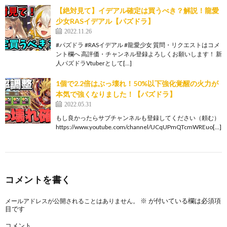
【絶対見て】イデアル確定は買うべき？解説！龍愛
少女RASイデアル【パズドラ】
2022.11.26
#パズドラ #RASイデアル #龍愛少女 質問・リクエストはコメ
ント欄へ 高評価・チャンネル登録よろしくお願いします！ 新
人パズドラVtuberとして[…]
1個で2.2倍はぶっ壊れ！50%以下強化覚醒の火力が
本気で強くなりました！【パズドラ】
2022.05.31
もし良かったらサブチャンネルも登録してください（頼む）
https://www.youtube.com/channel/UCqUPmQTcmWREuo[…]
コメントを書く
※
が付いている欄は必須項
メールアドレスが公開されることはありません。
目です
コメント