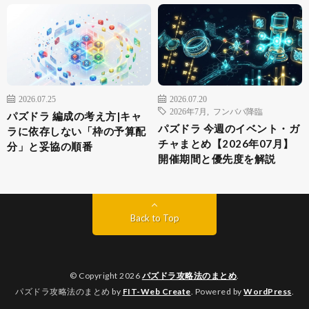
2026.07.25
2026.07.20
2026年7月
,
フンババ降臨
パズドラ 編成の考え方|キャ
パズドラ 今週のイベント・ガ
ラに依存しない「枠の予算配
チャまとめ【2026年07月】
分」と妥協の順番
開催期間と優先度を解説
Back to Top
© Copyright 2026
パズドラ攻略法のまとめ
.
パズドラ攻略法のまとめ by
FIT-Web Create
. Powered by
WordPress
.