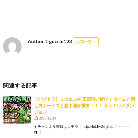
Author：gucchi123
投稿一覧
関連する記事
【パズドラ】ミカエル杯 王冠狙い解説！ タイムと消
し方ボーナスと盤面運が重要！！！ ランキングダン
ジョン
2020.12.30
▼チャンネル登録はコチラ！ http://bit.ly/2dgftbu —————
R[…]