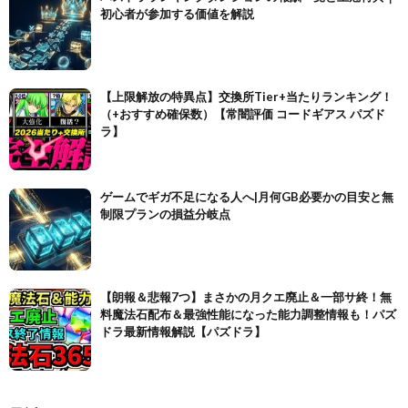
初心者が参加する価値を解説
【上限解放の特異点】交換所Tier+当たりランキング！
（+おすすめ確保数）【常闇評価 コードギアス パズド
ラ】
ゲームでギガ不足になる人へ|月何GB必要かの目安と無
制限プランの損益分岐点
【朗報＆悲報7つ】まさかの月クエ廃止＆一部サ終！無
料魔法石配布＆最強性能になった能力調整情報も！パズ
ドラ最新情報解説【パズドラ】