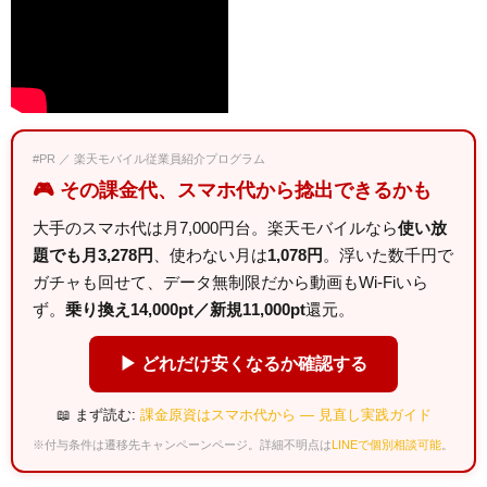
#PR ／ 楽天モバイル従業員紹介プログラム
🎮 その課金代、スマホ代から捻出できるかも
大手のスマホ代は月7,000円台。楽天モバイルなら
使い放
題でも月3,278円
、使わない月は
1,078円
。浮いた数千円で
ガチャも回せて、データ無制限だから動画もWi-Fiいら
ず。
乗り換え14,000pt／新規11,000pt
還元。
▶ どれだけ安くなるか確認する
📖 まず読む:
課金原資はスマホ代から — 見直し実践ガイド
※付与条件は遷移先キャンペーンページ。詳細不明点は
LINEで個別相談可能
。