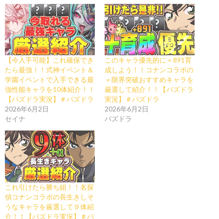
【今入手可能】これ確保でき
このキャラ優先的に＋891育
たら最強！！式神イベント＆
成しよう！！コナンコラボの
学園イベントで入手できる最
＋限界突破おすすめキャラを
強性能キャラを10体紹介！！
厳選して紹介！！【パズドラ
【パズドラ実況】＃パズドラ
実況】＃パズドラ
2026年6月2日
2026年6月2日
セイナ
パズドラ
これ引けたら勝ち組！！名探
偵コナンコラボの長生きしそ
うなキャラを厳選して９体紹
介！！【パズドラ実況】＃パ