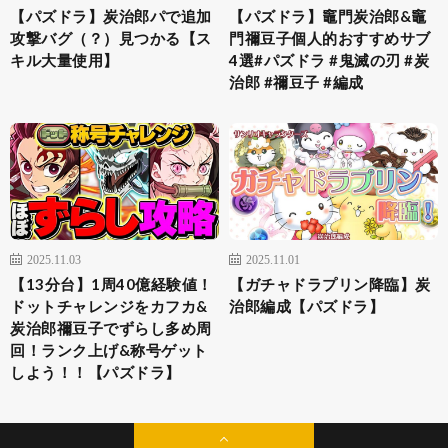
【パズドラ】炭治郎パで追加
【パズドラ】竈門炭治郎&竈
攻撃バグ（？）見つかる【ス
門禰豆子個人的おすすめサブ
キル大量使用】
4選#パズドラ #鬼滅の刃 #炭
治郎 #禰豆子 #編成
2025.11.03
2025.11.01
【13分台】1周40億経験値！
【ガチャドラプリン降臨】炭
ドットチャレンジをカフカ&
治郎編成【パズドラ】
炭治郎禰豆子でずらし多め周
回！ランク上げ&称号ゲット
しよう！！【パズドラ】