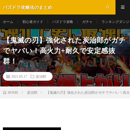
パズドラ攻略法のまとめ
ホーム
初心者ガイド
パズドラ攻略
ガチャ
ランキングダンジ
【鬼滅の刃】強化された炭治郎がガチ
でヤバい！高火力+耐久で安定感抜
群！
2021.05.17
炭治郎
炭治郎
【鬼滅の刃】強化された炭治郎がガチでヤバい！高火
HOME