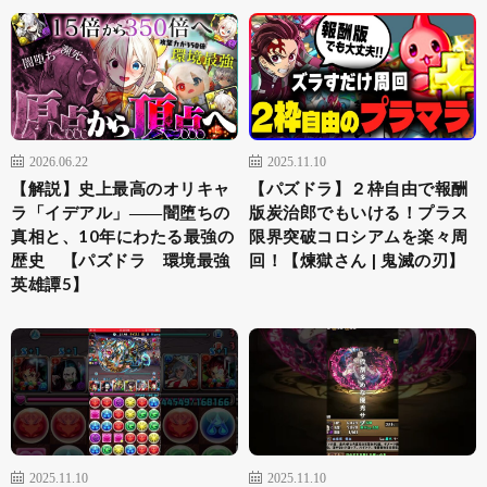
2026.06.22
2025.11.10
【解説】史上最高のオリキャ
【パズドラ】２枠自由で報酬
ラ「イデアル」――闇堕ちの
版炭治郎でもいける！プラス
真相と、10年にわたる最強の
限界突破コロシアムを楽々周
歴史 【パズドラ 環境最強
回！【煉獄さん | 鬼滅の刃】
英雄譚5】
2025.11.10
2025.11.10