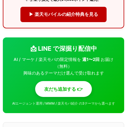
▶ 楽天モバイルの紹介特典を見る
📩 LINE で深掘り配信中
AI / マーケ / 楽天モバの限定情報を
週1〜2回
お届け
（無料）
興味のあるテーマだけ選んで受け取れます
友だち追加する 👉
AIエージェント運用 / MMM / 楽天モバ紹介 の3テーマから選べます