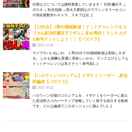
代用などについては随時更新していきます！ 代用 禰豆子 →
ポロネ → 転生稲姫 →高火力要因なのでマシンキラーかコン
ボ強化複数持ちキャラ。スキブは2[…]
【13分台】1周40億経験値！ドットチャレンジをカ
フカ&炭治郎禰豆子でずらし多め周回！ランク上げ
&称号ゲットしよう！！【パズドラ】
2025.11.03
マジでヤバいねこれ、１周13分で20億経験値は美味しすぎ
る。 しかも報酬も普通に美味しいから、ランク上げとしても
ドットチャレンジは良さそう！ 称号欲[…]
【ハロウィンコロシアム】イザナミリーダー、炭治
郎編成【パズドラ】
2025.10.22
ハロウィン仕様のコロシアムを、イザナミをリーダーに据え
た炭治郎入りのパーティで攻略していく様子を紹介する動画
です。どんな編成でこのダンジョンに挑んでい[…]