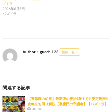
ズドラ
2026年6月3日
パズドラ
Author：gucchi123
投稿一覧
関連する記事
【裏修羅の幻界】最新版の炭治郎PTでド安定周回‼︎
攻略立ち回り解説【裏魔門の守護者】【パズドラ】
2021.04.19