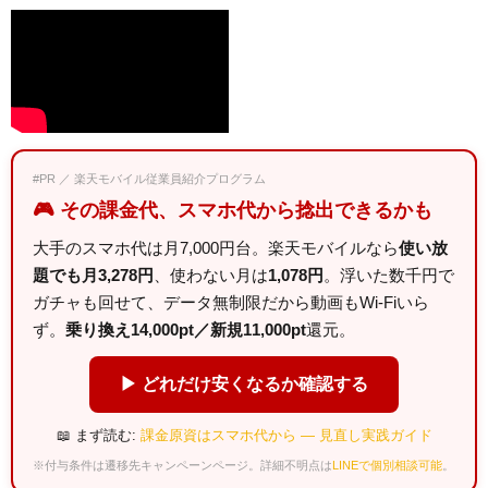
#PR ／ 楽天モバイル従業員紹介プログラム
🎮 その課金代、スマホ代から捻出できるかも
大手のスマホ代は月7,000円台。楽天モバイルなら
使い放
題でも月3,278円
、使わない月は
1,078円
。浮いた数千円で
ガチャも回せて、データ無制限だから動画もWi-Fiいら
ず。
乗り換え14,000pt／新規11,000pt
還元。
▶ どれだけ安くなるか確認する
📖 まず読む:
課金原資はスマホ代から — 見直し実践ガイド
※付与条件は遷移先キャンペーンページ。詳細不明点は
LINEで個別相談可能
。