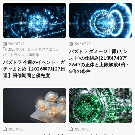
2026.07.27
2026.07.25
2026年7月
,
コードギアスコラボ
,
パズドラ ダメージ上限(カン
パズドラクロス10周年
スト)の仕組み|21億4748万
パズドラ 今週のイベント・ガ
3647の正体と上限解放4倍・
チャまとめ【2026年7月27日
8倍の条件
週】開催期間と優先度
2026.07.25
2026.07.25