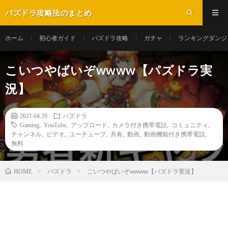
パズドラ攻略法のまとめ
ホーム
初心者ガイド
パズドラ攻略
ガチャ
ランキングダンジ
こいつやばいぞwwww【パズドラ実
況】
2021.04.28
パズドラ
Gaming
,
YouTube
,
アップロード
,
カメラ付き携帯電話
,
コミュニティ
,
チャンネル
,
ビデオ
,
ユーチューブ
,
共有
,
動画
,
動画機能付き携帯電話
,
無料
パズドラ
こいつやばいぞwwww【パズドラ実況】
HOME