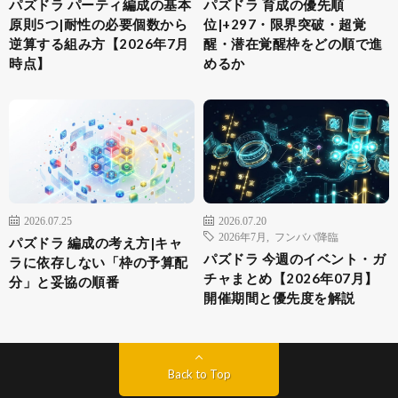
パズドラ パーティ編成の基本
パズドラ 育成の優先順
原則5つ|耐性の必要個数から
位|+297・限界突破・超覚
逆算する組み方【2026年7月
醒・潜在覚醒枠をどの順で進
時点】
めるか
2026.07.25
2026.07.20
2026年7月
,
フンババ降臨
パズドラ 編成の考え方|キャ
パズドラ 今週のイベント・ガ
ラに依存しない「枠の予算配
チャまとめ【2026年07月】
分」と妥協の順番
開催期間と優先度を解説
Back to Top