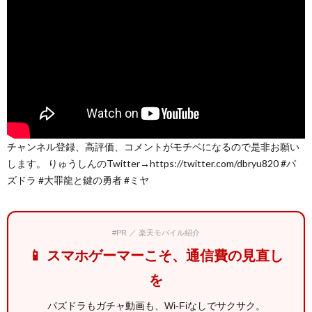
チャンネル登録、高評価、コメントがモチベになるので是非お願い
します。 りゅうしんのTwitter→https://twitter.com/dbryu820 #パ
ズドラ #大罪龍と鍵の勇者 #ミヤ
#PR ／ 楽天モバイル紹介
📱 スマホゲーマーこそ、通信費の見直し
を
パズドラもガチャ動画も、Wi-Fiなしでサクサク。