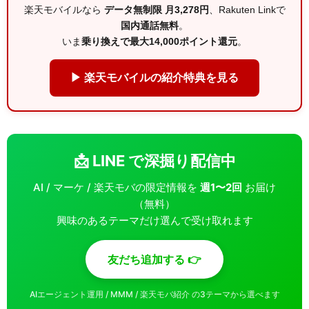
楽天モバイルなら
データ無制限 月3,278円
、Rakuten Linkで
国内通話無料
。
いま
乗り換えで最大14,000ポイント還元
。
▶ 楽天モバイルの紹介特典を見る
📩 LINE で深掘り配信中
AI / マーケ / 楽天モバの限定情報を
週1〜2回
お届け
（無料）
興味のあるテーマだけ選んで受け取れます
友だち追加する 👉
AIエージェント運用 / MMM / 楽天モバ紹介 の3テーマから選べます