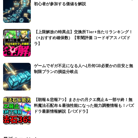
初心者が参加する価値を解説
【上限解放の特異点】交換所Tier+当たりランキング！
（+おすすめ確保数）【常闇評価 コードギアス パズド
ラ】
ゲームでギガ不足になる人へ|月何GB必要かの目安と無
制限プランの損益分岐点
【朗報＆悲報7つ】まさかの月クエ廃止＆一部サ終！無
料魔法石配布＆最強性能になった能力調整情報も！パズ
ドラ最新情報解説【パズドラ】