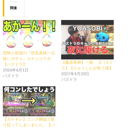
関連
恐怖と絶望の『世良真純一点
狙いガチャ』コナンコラボ
【藤原竜神】一発。【パズド
【パズドラ】
ラ】【りゅうしんが歌う猫】
2026年6月1日
2021年4月20日
パズドラ
パズドラ
【ガチギレ】コンス降臨で怒
り狂ってしまいました。【パ