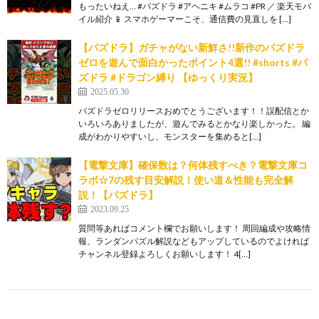
もったいねえ… #パズドラ #アヘニキ #ムラコ #PR ／ 楽天モバ
イル紹介 📱 スマホゲーマーこそ、通信費の見直しを […]
【パズドラ】ガチャがない新鮮さ!!新作のパズドラ
ゼロを遊んで面白かったポイント4選!! #shorts #パ
ズドラ #ドラゴン縛り 【ゆっくり実況】
2025.05.30
パズドラゼロリリースおめでとうございます！！誤配信とか
いろいろありましたが、遊んでみるとかなり楽しかった。 編
成がわかりやすいし、モンスターを集めると[…]
【電撃文庫】確保数は？何体残すべき？電撃文庫コ
ラボ☆7の残す目安解説！使い道＆性能も完全解
説！【パズドラ】
2023.09.25
質問等あればコメント欄でお願いします！ 周回編成や攻略情
報、ランダンパズル解説などもアップしているのでよければ
チャンネル登録よろしくお願いします！ 4[…]