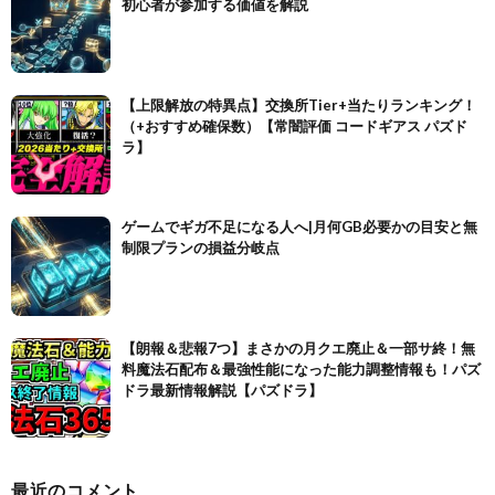
初心者が参加する価値を解説
【上限解放の特異点】交換所Tier+当たりランキング！
（+おすすめ確保数）【常闇評価 コードギアス パズド
ラ】
ゲームでギガ不足になる人へ|月何GB必要かの目安と無
制限プランの損益分岐点
【朗報＆悲報7つ】まさかの月クエ廃止＆一部サ終！無
料魔法石配布＆最強性能になった能力調整情報も！パズ
ドラ最新情報解説【パズドラ】
最近のコメント