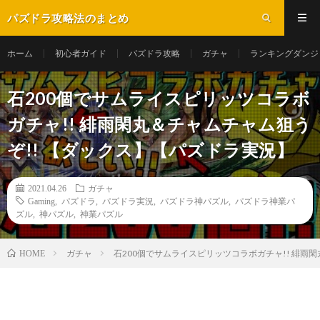
パズドラ攻略法のまとめ
ホーム
初心者ガイド
パズドラ攻略
ガチャ
ランキングダンジ
石200個でサムライスピリッツコラボ
ガチャ!! 緋雨閑丸＆チャムチャム狙う
ぞ!! 【ダックス】【パズドラ実況】
2021.04.26
ガチャ
Gaming
,
パズドラ
,
パズドラ実況
,
パズドラ神パズル
,
パズドラ神業パ
ズル
,
神パズル
,
神業パズル
ガチャ
石200個でサムライスピリッツコラボガチャ!! 緋雨
HOME