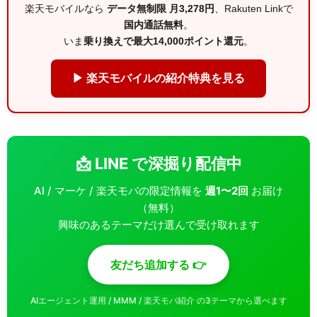
楽天モバイルなら
データ無制限 月3,278円
、Rakuten Linkで
国内通話無料
。
いま
乗り換えで最大14,000ポイント還元
。
▶ 楽天モバイルの紹介特典を見る
📩 LINE で深掘り配信中
AI / マーケ / 楽天モバの限定情報を
週1〜2回
お届け
（無料）
興味のあるテーマだけ選んで受け取れます
友だち追加する 👉
AIエージェント運用 / MMM / 楽天モバ紹介 の3テーマから選べます