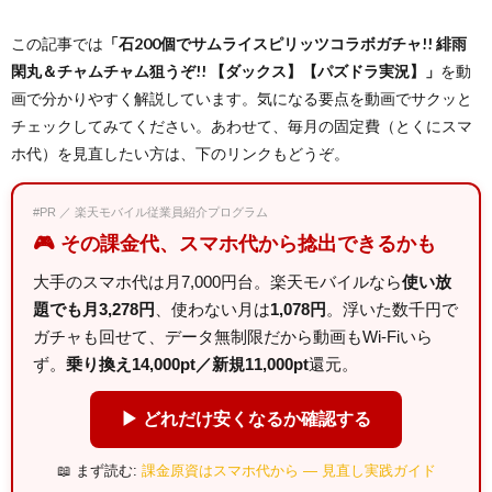
この記事では
「石200個でサムライスピリッツコラボガチャ!! 緋雨
閑丸＆チャムチャム狙うぞ!! 【ダックス】【パズドラ実況】」
を動
画で分かりやすく解説しています。気になる要点を動画でサクッと
チェックしてみてください。あわせて、毎月の固定費（とくにスマ
ホ代）を見直したい方は、下のリンクもどうぞ。
#PR ／ 楽天モバイル従業員紹介プログラム
🎮 その課金代、スマホ代から捻出できるかも
大手のスマホ代は月7,000円台。楽天モバイルなら
使い放
題でも月3,278円
、使わない月は
1,078円
。浮いた数千円で
ガチャも回せて、データ無制限だから動画もWi-Fiいら
ず。
乗り換え14,000pt／新規11,000pt
還元。
▶ どれだけ安くなるか確認する
📖 まず読む:
課金原資はスマホ代から — 見直し実践ガイド