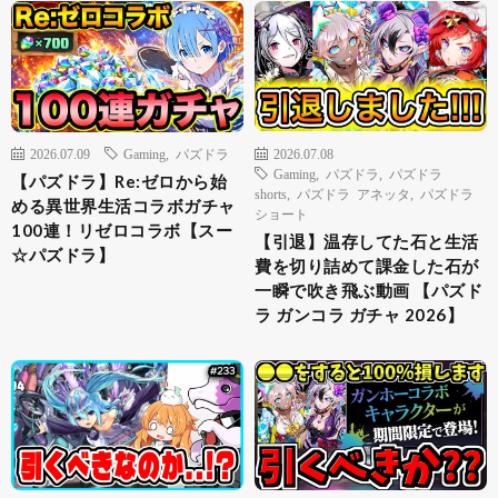
2026.07.09
Gaming
,
パズドラ
2026.07.08
Gaming
,
パズドラ
,
パズドラ
【パズドラ】Re:ゼロから始
shorts
,
パズドラ アネッタ
,
パズドラ
める異世界生活コラボガチャ
ショート
100連！リゼロコラボ【スー
【引退】温存してた石と生活
☆パズドラ】
費を切り詰めて課金した石が
一瞬で吹き飛ぶ動画 【パズド
ラ ガンコラ ガチャ 2026】