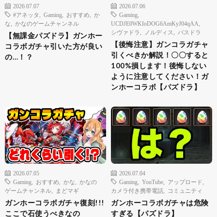
2026.07.07
2026.07.06
#アネッタ
,
Gaming
,
おすすめ
,
か
Gaming
,
な
,
かなのゲームチャンネル
UCDJE0WKIoDOG6AmKyJ04qAA
,
シヴァドラ
,
ノルディス
,
パスドラ
【無課金パズドラ】ガンホー
【後悔注意】ガンコラガチャ
コラボガチャ引いた方が良い
引くべきか解説！〇〇すると
の…！？
100%損します！後悔しない
ように注意してください！ガ
ンホーコラボ【パズドラ】
2026.07.05
2026.07.04
Gaming
,
おすすめ
,
かな
,
かなの
Gaming
,
YouTube
,
アップロード
,
ゲームチャンネル
,
まどマギ
カメラ付き携帯電話
,
コミュニティ
ガンホーコラボガチャ復刻!!!
ガンホーコラボガチャは危険
ここで石使うべきなの
すぎる【パズドラ】