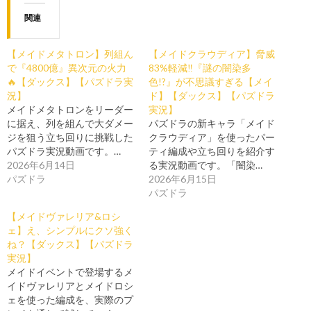
関連
【メイドメタトロン】列組ん
【メイドクラウディア】脅威
で『4800億』異次元の火力
83%軽減‼️『謎の闇染多
🔥【ダックス】【パズドラ実
色!?』が不思議すぎる【メイ
況】
ド】【ダックス】【パズドラ
メイドメタトロンをリーダー
実況】
に据え、列を組んで大ダメー
パズドラの新キャラ「メイド
ジを狙う立ち回りに挑戦した
クラウディア」を使ったパー
パズドラ実況動画です。…
ティ編成や立ち回りを紹介す
2026年6月14日
る実況動画です。「闇染…
パズドラ
2026年6月15日
パズドラ
【メイドヴァレリア&ロシ
ェ】え、シンプルにクソ強く
ね？【ダックス】【パズドラ
実況】
メイドイベントで登場するメ
イドヴァレリアとメイドロシ
ェを使った編成を、実際のプ