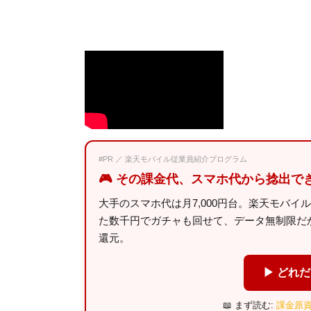
#PR ／ 楽天モバイル従業員紹介プログラム
🎮 その課金代、スマホ代から捻出で
大手のスマホ代は月7,000円台。楽天モバイ
た数千円でガチャも回せて、データ無制限だから
還元。
▶ どれ
📖 まず読む:
課金原資