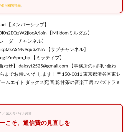
Eで個別相談可能
。
@daks_pad 【メンバーシップ】
F3Ur0l0n2EQzW2jlocA/join 【MIldomミルダム】
97681 【レーダーチャンネル】
OVPjHViq3ZsASMv9q63ZNA 【サブチャンネル】
VHjoPeqgfZm5pm_bp 【ミラティブ】
67 【問い合わせ】 daksyt2525@gmail.com 【事務所のお問い合わ
こちらまでお願いいたします！ 〒150-0011 東京都渋谷区東1-
ゲームエイト ダックス宛 音楽:甘茶の音楽工房 #パズドラ #
PR ／ 楽天モバイル紹介
マーこそ、通信費の見直しを