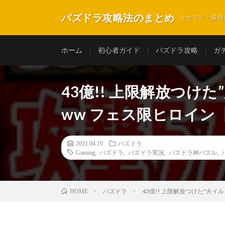
パズドラ攻略法のまとめ
リセマラ・最強
ホーム
初心者ガイド
パズドラ攻略
ガ
43億!! 上限解放つけ
ww フェス限ヒロイ
2021.04.19
パズドラ
Gaming
,
パズドラ
,
パズドラ実況
,
パズドラ神パズル
,
パズドラ
43億!! 上限解放つけた"火
HOME