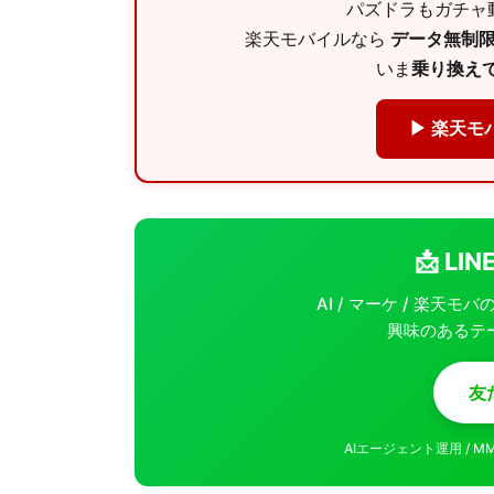
パズドラもガチャ動
楽天モバイルなら
データ無制限 
いま
乗り換えで
▶ 楽天モ
📩 L
AI / マーケ / 楽天
興味のあるテ
友
AIエージェント運用 / 