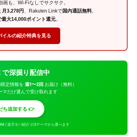
画も、Wi-Fiなしでサクサク。
月3,278円
、Rakuten Linkで
国内通話無料
。
最大14,000ポイント還元
。
バイルの紹介特典を見る
INE で深掘り配信中
モバの限定情報を
週1〜2回
お届け（無料）
ーマだけ選んで受け取れます
だち追加する 👉
MMM / 楽天モバ紹介 の3テーマから選べます