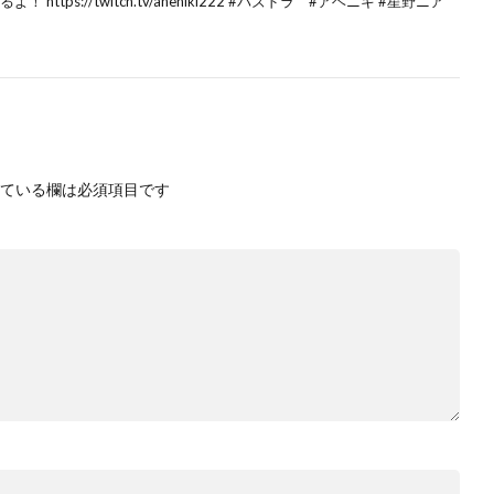
ttps://twitch.tv/aheniki222 #パズドラ #アヘニキ #星野ニア
ている欄は必須項目です