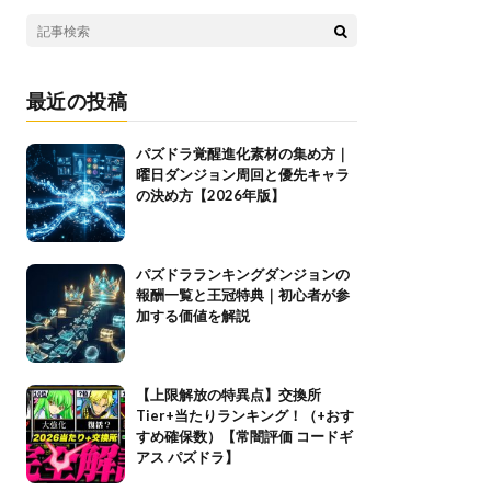
最近の投稿
パズドラ覚醒進化素材の集め方｜
曜日ダンジョン周回と優先キャラ
の決め方【2026年版】
パズドラランキングダンジョンの
報酬一覧と王冠特典｜初心者が参
加する価値を解説
【上限解放の特異点】交換所
Tier+当たりランキング！（+おす
すめ確保数）【常闇評価 コードギ
アス パズドラ】