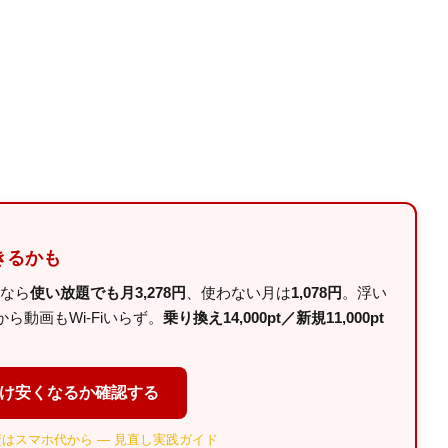
きるかも
ルなら
使い放題でも月3,278円
、使わない月は
1,078円
。浮い
動画もWi-Fiいらず。
乗り換え14,000pt／新規11,000pt
だけ安くなるか確認する
はスマホ代から — 見直し実践ガイド