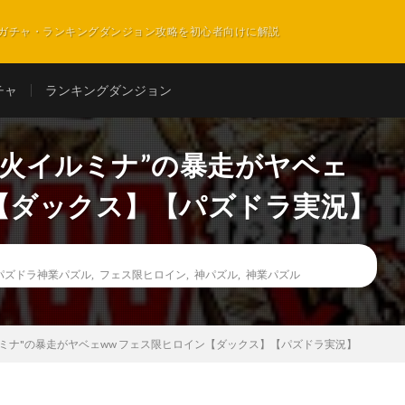
ガチャ・ランキングダンジョン攻略を初心者向けに解説
チャ
ランキングダンジョン
た”火イルミナ”の暴走がヤベェ
ン【ダックス】【パズドラ実況】
パズドラ神業パズル
,
フェス限ヒロイン
,
神パズル
,
神業パズル
イルミナ"の暴走がヤベェww フェス限ヒロイン【ダックス】【パズドラ実況】