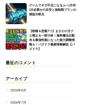
ゲームでギガ不足になる人へ|月何
GB必要かの目安と無制限プランの
損益分岐点
【朗報＆悲報7つ】まさかの月ク
エ廃止＆一部サ終！無料魔法石配
布＆最強性能になった能力調整情
報も！パズドラ最新情報解説【パ
ズドラ】
最近のコメント
アーカイブ
2026年8月
2026年7月