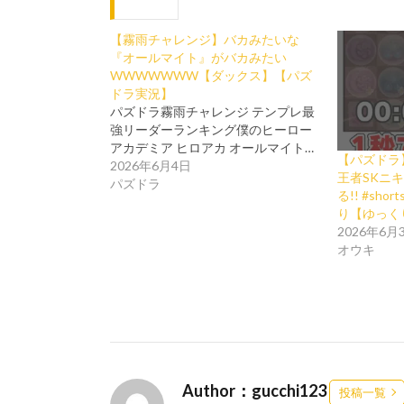
【霧雨チャレンジ】バカみたいな
『オールマイト』がバカみたい
WWWWWWW【ダックス】【パズ
ドラ実況】
パズドラ霧雨チャレンジ テンプレ最
強リーダーランキング僕のヒーロー
アカデミア ヒロアカ オールマイト…
【パズドラ
2026年6月4日
王者SKニ
パズドラ
る!! #sh
り【ゆっく
2026年6月
オウキ
Author：gucchi123
投稿一覧