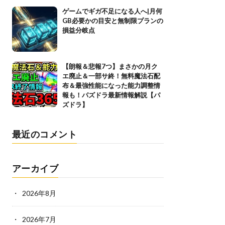
ゲームでギガ不足になる人へ|月何
GB必要かの目安と無制限プランの
損益分岐点
【朗報＆悲報7つ】まさかの月ク
エ廃止＆一部サ終！無料魔法石配
布＆最強性能になった能力調整情
報も！パズドラ最新情報解説【パ
ズドラ】
最近のコメント
アーカイブ
2026年8月
2026年7月