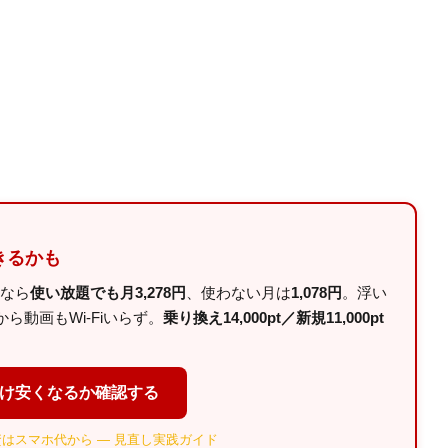
きるかも
ルなら
使い放題でも月3,278円
、使わない月は
1,078円
。浮い
動画もWi-Fiいらず。
乗り換え14,000pt／新規11,000pt
だけ安くなるか確認する
はスマホ代から — 見直し実践ガイド