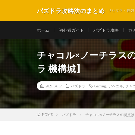
パズドラ攻略法のまとめ
リセマラ・最強
ホーム
初心者ガイド
パズドラ攻略
ガ
チャコル×ノーチラス
ラ 機構城】
2021.04.17
パズドラ
Gaming
,
アヘニキ
,
チャ
パズドラ
チャコル×ノーチラスの弱点は
HOME