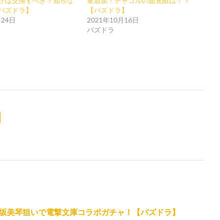
ラは交換すべき？知らな
量追加！チャコルの超覚醒は！？
パズドラ】
【パズドラ】
月24日
2021年10月16日
パズドラ
坂美琴狙いで電撃文庫コラボガチャ！【パズドラ】