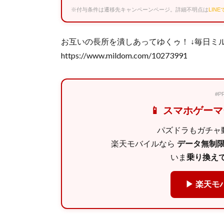
※付与条件は遷移先キャンペーンページ。詳細不明点は
LIN
お互いの長所を潰しあってゆくゥ！ ↓毎日ミ
https://www.mildom.com/10273991
#
📱 スマホゲー
パズドラもガチャ動
楽天モバイルなら
データ無制限 
いま
乗り換えで
▶ 楽天モ