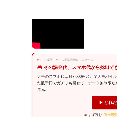
#PR ／ 楽天モバイル従業員紹介プログラム
🎮 その課金代、スマホ代から捻出で
大手のスマホ代は月7,000円台。楽天モバイ
た数千円でガチャも回せて、データ無制限だから
還元。
▶ どれ
📖 まず読む:
課金原資