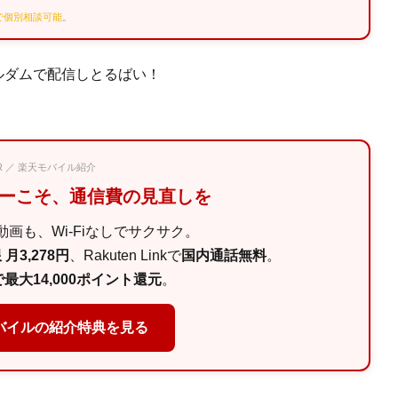
Eで個別相談可能
。
ルダムで配信しとるばい！
PR ／ 楽天モバイル紹介
マーこそ、通信費の見直しを
画も、Wi-Fiなしでサクサク。
月3,278円
、Rakuten Linkで
国内通話無料
。
最大14,000ポイント還元
。
バイルの紹介特典を見る