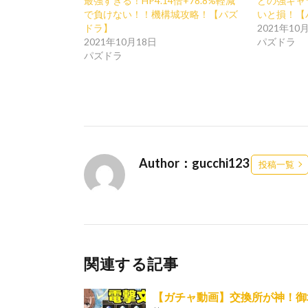
最強すぎる！HP4.14倍+78.8%軽減
どの強キャ
で負けない！！機構城攻略！【パズ
いと損！【
ドラ】
2021年10
2021年10月18日
パズドラ
パズドラ
Author：gucchi123
投稿一覧
関連する記事
【ガチャ動画】交換所が神！御