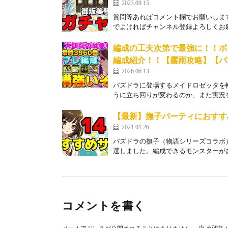
2023.09.15
質問等あればコメント欄でお願いしま
でよければチャンネル登録よろしくお願い
編成の工夫次第で最強に！！ボ
編成紹介！！【霧雨攻略】【パ
2026.06.13
パズドラに登場するメイドロゼッタを
うに立ち回りが変わるのか、また実況を
【最新】撫子パーティにおすす
2021.01.26
パズドラの撫子（物語シリーズコラボ
選しました。編成できるモンスターが多
コメントを書く
※
が付い