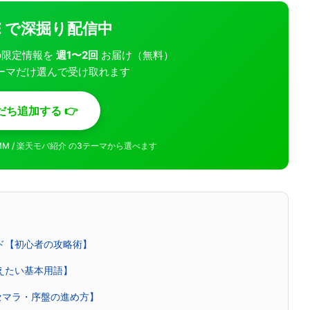
INE で深掘り配信中
モバの限定情報を
週1〜2回
お届け（無料）
ーマだけ選んで受け取れます
だち追加する 👉
MMM / 楽天モバ紹介 の3テーマから選べます
イド【初心者の攻略術】
覚えたい基本用語】
セマラ・序盤の進め方】