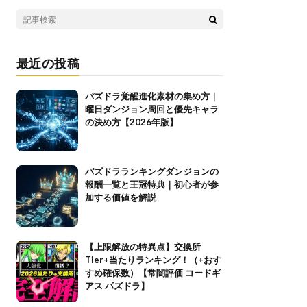
最近の投稿
パズドラ覚醒進化素材の集め方｜
曜日ダンジョン周回と優先キャラ
の決め方【2026年版】
パズドラランキングダンジョンの
報酬一覧と王冠特典｜初心者が参
加する価値を解説
【上限解放の特異点】交換所
Tier+当たりランキング！（+おす
すめ確保数）【常闇評価 コードギ
アス パズドラ】