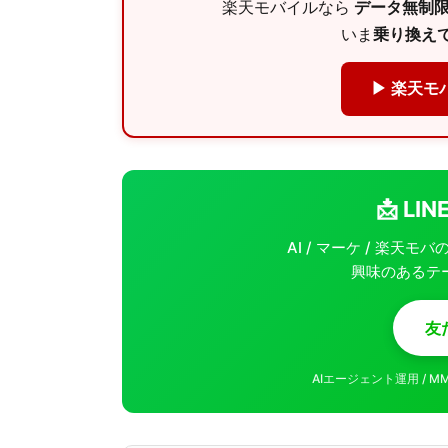
楽天モバイルなら
データ無制限 
いま
乗り換えで
▶ 楽天モ
📩 L
AI / マーケ / 楽天
興味のあるテ
友
AIエージェント運用 / 