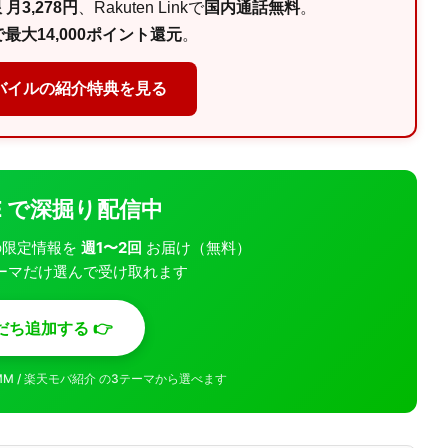
月3,278円
、Rakuten Linkで
国内通話無料
。
最大14,000ポイント還元
。
バイルの紹介特典を見る
INE で深掘り配信中
モバの限定情報を
週1〜2回
お届け（無料）
ーマだけ選んで受け取れます
だち追加する 👉
MMM / 楽天モバ紹介 の3テーマから選べます