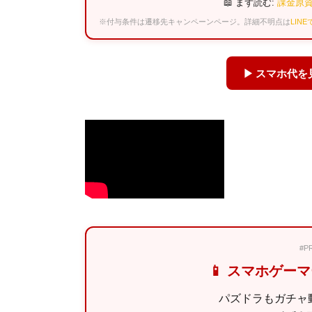
📖 まず読む:
課金原資
※付与条件は遷移先キャンペーンページ。詳細不明点は
LIN
▶ スマホ代
#
📱 スマホゲー
パズドラもガチャ動