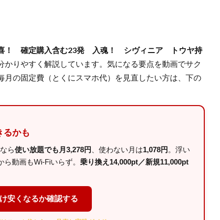
喜！ 確定購入含む23発 入魂！ シヴィニア トウヤ持
分かりやすく解説しています。気になる要点を動画でサク
毎月の固定費（とくにスマホ代）を見直したい方は、下の
きるかも
ルなら
使い放題でも月3,278円
、使わない月は
1,078円
。浮い
動画もWi-Fiいらず。
乗り換え14,000pt／新規11,000pt
だけ安くなるか確認する