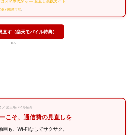
はスマホ代から — 見直し実践ガイド
Eで個別相談可能
。
を見直す（楽天モバイル特典）
#PR
PR ／ 楽天モバイル紹介
マーこそ、通信費の見直しを
画も、Wi-Fiなしでサクサク。