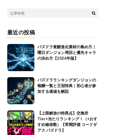
最近の投稿
パズドラ覚醒進化素材の集め方｜
曜日ダンジョン周回と優先キャラ
の決め方【2026年版】
パズドラランキングダンジョンの
報酬一覧と王冠特典｜初心者が参
加する価値を解説
【上限解放の特異点】交換所
Tier+当たりランキング！（+おす
すめ確保数）【常闇評価 コードギ
アス パズドラ】