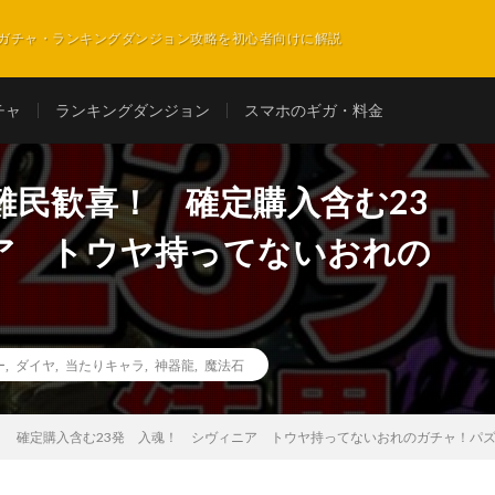
ガチャ・ランキングダンジョン攻略を初心者向けに解説
チャ
ランキングダンジョン
スマホのギガ・料金
難民歓喜！ 確定購入含む23
ア トウヤ持ってないおれの
ー
,
ダイヤ
,
当たりキャラ
,
神器龍
,
魔法石
！ 確定購入含む23発 入魂！ シヴィニア トウヤ持ってないおれのガチャ！パ