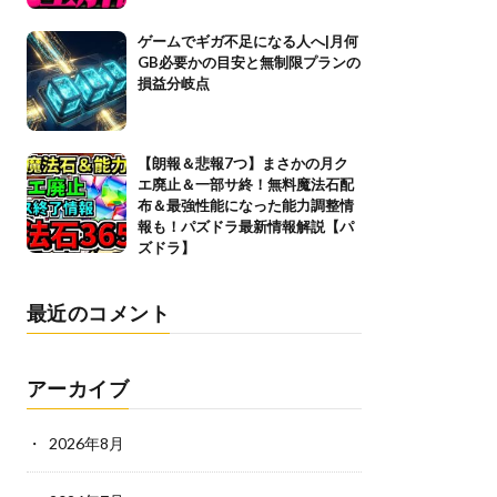
ゲームでギガ不足になる人へ|月何
GB必要かの目安と無制限プランの
損益分岐点
【朗報＆悲報7つ】まさかの月ク
エ廃止＆一部サ終！無料魔法石配
布＆最強性能になった能力調整情
報も！パズドラ最新情報解説【パ
ズドラ】
最近のコメント
アーカイブ
2026年8月