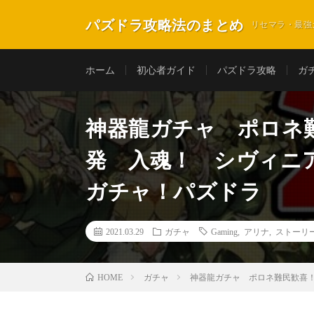
パズドラ攻略法のまとめ
リセマラ・最強
ホーム
初心者ガイド
パズドラ攻略
ガ
神器龍ガチャ ポロネ
発 入魂！ シヴィニ
ガチャ！パズドラ
2021.03.29
ガチャ
Gaming
,
アリナ
,
ストーリ
ガチャ
神器龍ガチャ ポロネ難民歓喜
HOME