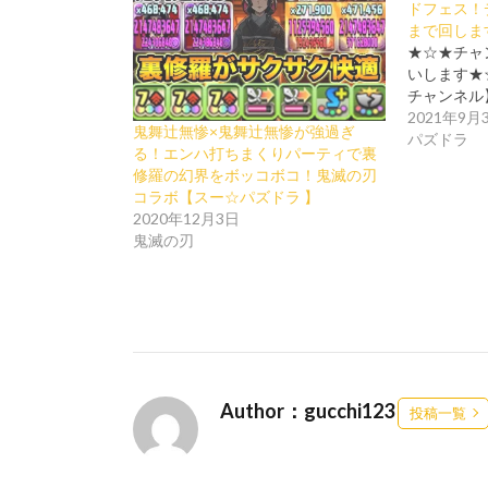
ドフェス！
まで回しま
★☆★チャ
いします★
チャンネル】 h
2021年9月
鬼舞辻無惨×鬼舞辻無惨が強過ぎ
パズドラ
る！エンハ打ちまくりパーティで裏
修羅の幻界をボッコボコ！鬼滅の刃
コラボ【スー☆パズドラ 】
2020年12月3日
鬼滅の刃
Author：gucchi123
投稿一覧