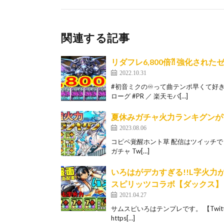
関連する記事
リダフレ6,800倍⁈ 強化さ
2022.10.31
#初音ミクの♾って曲テンポ早くて好き 
ローグ #PR ／ 楽天モバ[…]
夏休みガチャ火力ランキグンが
2023.08.06
コピペ覚醒ホント草 配信はツイッチでしとるよ！ 
ガチャ Tw[…]
いろはがデカすぎる!!L字火力が
スピリッツコラボ【ダックス】
2021.04.27
サムスピいろはテンプレです。 【Twitter 】 
https[…]