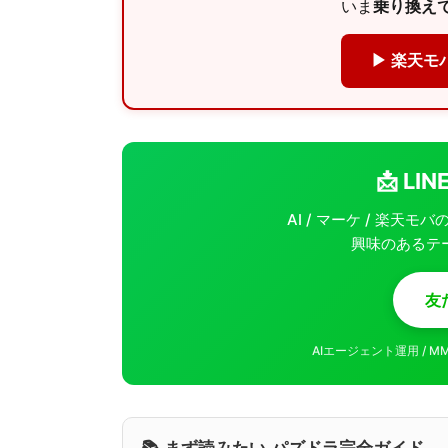
いま
乗り換えで
▶ 楽天モ
📩 L
AI / マーケ / 楽天
興味のあるテ
友
AIエージェント運用 / 