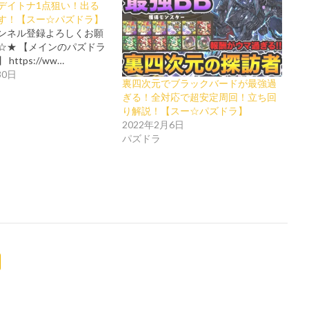
デイトナ1点狙い！出る
す！【スー☆パズドラ】
ンネル登録よろしくお願
☆★ 【メインのパズドラ
ttps://ww…
30日
裏四次元でブラックバードが最強過
ぎる！全対応で超安定周回！立ち回
り解説！【スー☆パズドラ】
2022年2月6日
パズドラ