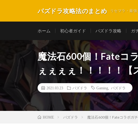
パズドラ攻略法のまとめ
リセマラ・最強
ホーム
初心者ガイド
パズドラ攻略
ガ
魔法石600個！Fate
ぇぇぇぇ！！！！！【
2021.03.23
パズドラ
Gaming
,
パズドラ
パズドラ
魔法石600個！Fateコラボ
HOME