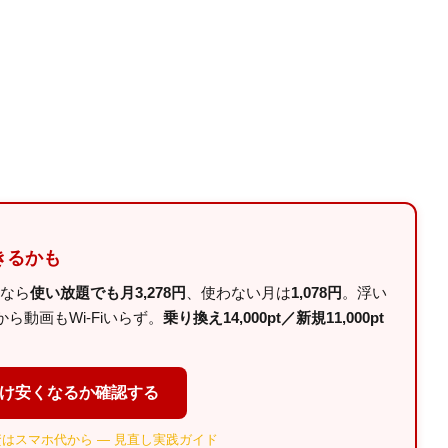
きるかも
ルなら
使い放題でも月3,278円
、使わない月は
1,078円
。浮い
動画もWi-Fiいらず。
乗り換え14,000pt／新規11,000pt
だけ安くなるか確認する
はスマホ代から — 見直し実践ガイド