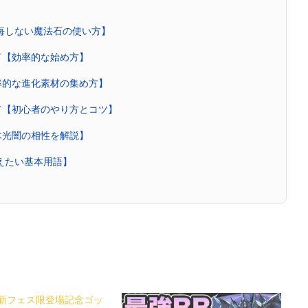
後悔しない魔法石の使い方】
ド【効率的な始め方】
率的な進化素材の集め方】
ド【初心者のやり方とコツ】
木光闇の相性を解説】
覚えたい基本用語】
新フェス限登場記念ゴッ