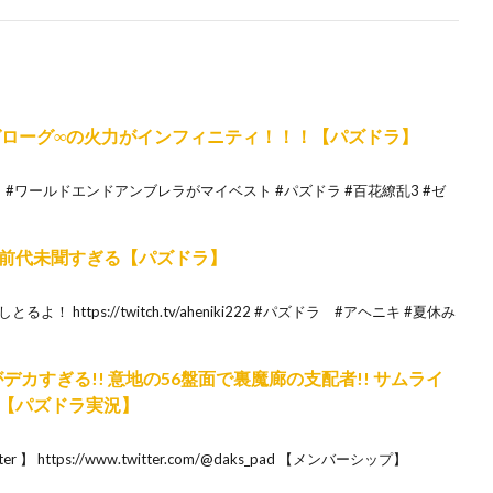
れたゼローグ∞の火力がインフィニティ！！！【パズドラ】
#ワールドエンドアンブレラがマイベスト #パズドラ #百花繚乱3 #ゼ
前代未聞すぎる【パズドラ】
https://twitch.tv/aheniki222 #パズドラ #アヘニキ #夏休み
デカすぎる!! 意地の56盤面で裏魔廊の支配者!! サムライ
【パズドラ実況】
https://www.twitter.com/@daks_pad 【メンバーシップ】