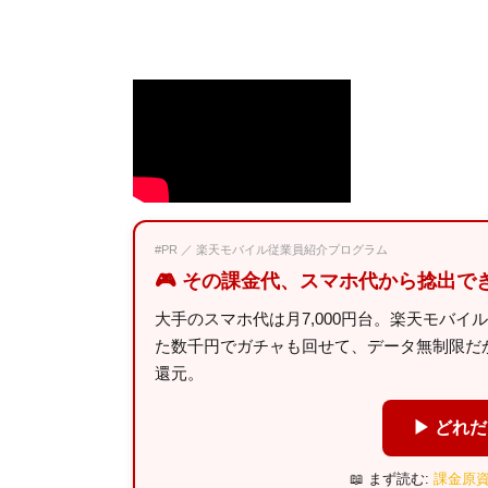
#PR ／ 楽天モバイル従業員紹介プログラム
🎮 その課金代、スマホ代から捻出で
大手のスマホ代は月7,000円台。楽天モバイ
た数千円でガチャも回せて、データ無制限だから
還元。
▶ どれ
📖 まず読む:
課金原資