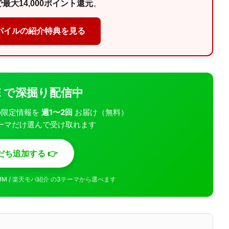
最大14,000ポイント還元
。
バイルの紹介特典を見る
INE で深掘り配信中
モバの限定情報を
週1〜2回
お届け（無料）
ーマだけ選んで受け取れます
だち追加する 👉
MMM / 楽天モバ紹介 の3テーマから選べます