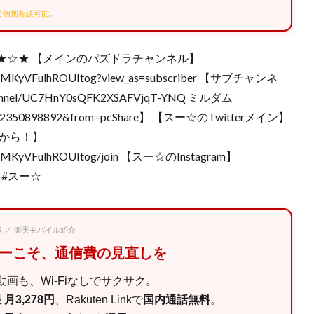
Eで個別相談可能
。
★☆★ 【メインのパズドラチャンネル】
UtPIMKyVFulhROUItog?view_as=subscriber 【サブチャンネ
annel/UC7HnY0sQFK2XSAFVjqT-YNQ ミルダム
=1612350898892&from=pcShare】 【スー☆のTwitterメイン】
から！】
UtPIMKyVFulhROUItog/join 【スー☆のInstagram】
ドラ #スー☆
PR ／ 楽天モバイル紹介
マーこそ、通信費の見直しを
画も、Wi-Fiなしでサクサク。
月3,278円
、Rakuten Linkで
国内通話無料
。