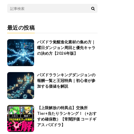
最近の投稿
パズドラ覚醒進化素材の集め方｜
曜日ダンジョン周回と優先キャラ
の決め方【2026年版】
パズドラランキングダンジョンの
報酬一覧と王冠特典｜初心者が参
加する価値を解説
【上限解放の特異点】交換所
Tier+当たりランキング！（+おす
すめ確保数）【常闇評価 コードギ
アス パズドラ】