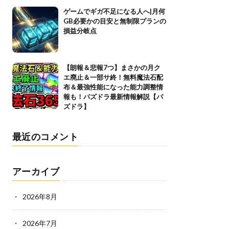
ゲームでギガ不足になる人へ|月何
GB必要かの目安と無制限プランの
損益分岐点
【朗報＆悲報7つ】まさかの月ク
エ廃止＆一部サ終！無料魔法石配
布＆最強性能になった能力調整情
報も！パズドラ最新情報解説【パ
ズドラ】
最近のコメント
アーカイブ
2026年8月
2026年7月