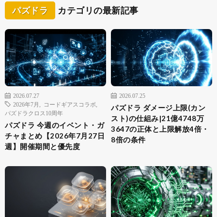
パズドラ
カテゴリの最新記事
2026.07.27
2026.07.25
2026年7月
,
コードギアスコラボ
,
パズドラ ダメージ上限(カン
パズドラクロス10周年
スト)の仕組み|21億4748万
パズドラ 今週のイベント・ガ
3647の正体と上限解放4倍・
チャまとめ【2026年7月27日
8倍の条件
週】開催期間と優先度