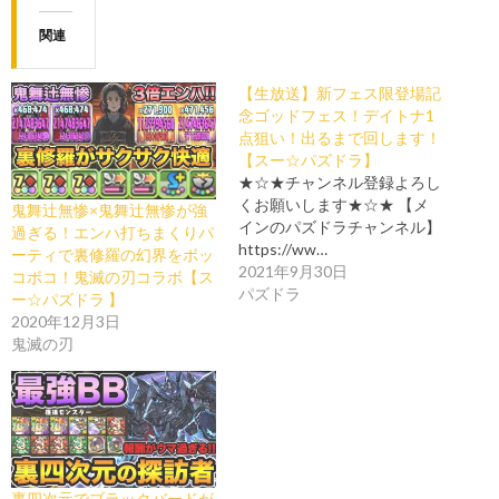
関連
【生放送】新フェス限登場記
念ゴッドフェス！デイトナ1
点狙い！出るまで回します！
【スー☆パズドラ】
★☆★チャンネル登録よろし
くお願いします★☆★ 【メ
鬼舞辻無惨×鬼舞辻無惨が強
インのパズドラチャンネル】
過ぎる！エンハ打ちまくりパ
https://ww…
ーティで裏修羅の幻界をボッ
2021年9月30日
コボコ！鬼滅の刃コラボ【ス
パズドラ
ー☆パズドラ 】
2020年12月3日
鬼滅の刃
裏四次元でブラックバードが