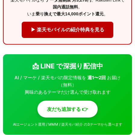
楽天モバイルなら
データ無制限 月3,278円
、Rakuten Linkで
国内通話無料
。
いま
乗り換えで最大14,000ポイント還元
。
▶ 楽天モバイルの紹介特典を見る
📩 LINE で深掘り配信中
AI / マーケ / 楽天モバの限定情報を
週1〜2回
お届け
（無料）
興味のあるテーマだけ選んで受け取れます
友だち追加する 👉
AIエージェント運用 / MMM / 楽天モバ紹介 の3テーマから選べます