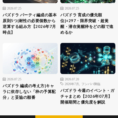
2026.07.25
2026.07.25
パズドラ パーティ編成の基本
パズドラ 育成の優先順
原則5つ|耐性の必要個数から
位|+297・限界突破・超覚
逆算する組み方【2026年7月
醒・潜在覚醒枠をどの順で進
時点】
めるか
2026.07.25
2026.07.20
2026年7月
,
フンババ降臨
パズドラ 編成の考え方|キャ
パズドラ 今週のイベント・ガ
ラに依存しない「枠の予算配
チャまとめ【2026年07月】
分」と妥協の順番
開催期間と優先度を解説