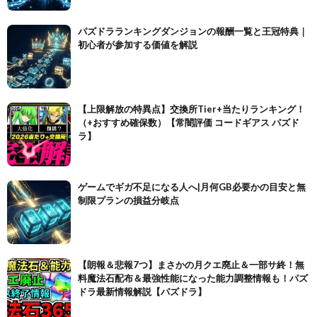
パズドラランキングダンジョンの報酬一覧と王冠特典｜
初心者が参加する価値を解説
【上限解放の特異点】交換所Tier+当たりランキング！
（+おすすめ確保数）【常闇評価 コードギアス パズド
ラ】
ゲームでギガ不足になる人へ|月何GB必要かの目安と無
制限プランの損益分岐点
【朗報＆悲報7つ】まさかの月クエ廃止＆一部サ終！無
料魔法石配布＆最強性能になった能力調整情報も！パズ
ドラ最新情報解説【パズドラ】