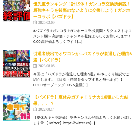
優先度ランキング！計15体！ガンコラ交換所解説！
最強キャラを後悔のないように交換しよう！ガンホ
ーコラボ【パズドラ】
2025.02.09
#パズドラ #ガンコラ #ガンホーコラボ 質問・リクエストはコ
メント欄へ 高評価・チャンネル登録よろしくお願いします！
0:00 高評価よろしくです！[…]
引退者続出でオワコンか…パズドラが衰退した理由6
選【パズドラ】
2023.08.06
今回は「パズドラが衰退した理由6選」をゆっくり解説でご
紹介します。 【目次（時間をタップすると飛べます）】
00:00 オープニング 00:26 急激[…]
【パズドラ】夏休みガチャ！ミナカ1点狙いした結
果、、、？
2022.08.14
【夏休みキャラ評価】 💚チャンネル登録よろしくお願い致し
ます💚 【Twitter】https://twitter.co[…]