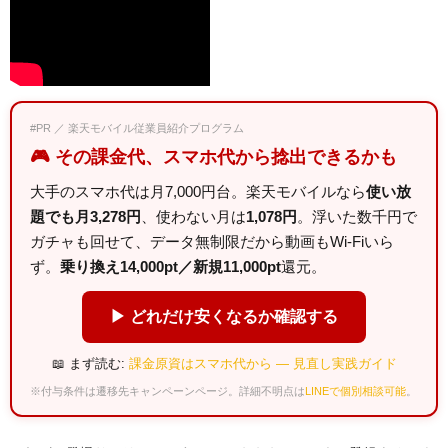
#PR ／ 楽天モバイル従業員紹介プログラム
🎮 その課金代、スマホ代から捻出できるかも
大手のスマホ代は月7,000円台。楽天モバイルなら
使い放
題でも月3,278円
、使わない月は
1,078円
。浮いた数千円で
ガチャも回せて、データ無制限だから動画もWi-Fiいら
ず。
乗り換え14,000pt／新規11,000pt
還元。
▶ どれだけ安くなるか確認する
📖 まず読む:
課金原資はスマホ代から — 見直し実践ガイド
※付与条件は遷移先キャンペーンページ。詳細不明点は
LINEで個別相談可能
。