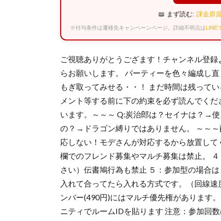
📖 まず読む:
課金原資
※付与条件は遷移先キャンペーンページ。詳細不明点は
LIN
ご視聴ありがとうござます！チャンネル登録
らお願いします。 パーティーを色々編成し
もぎ取ってみせる・・！ まだ時間は残ってい
メント等する前に下の約束を必ず読んでくだ
います。～～～ Q:炭治郎は？セイナは？→
の？→ドラゴン縛りではありません。 ～～～
応しない！モデさんが対応するから放置してく
欄でのフレンド募集やマルチ募集は禁止。 
さい）伝書鳩行為も禁止 ５：参加型の場合は
入れて合ってたら入れる方式です。（回線速
ンバー(490円)にはマルチ優先権がありま
ニティでルームIDを貼ります 注意：参加回