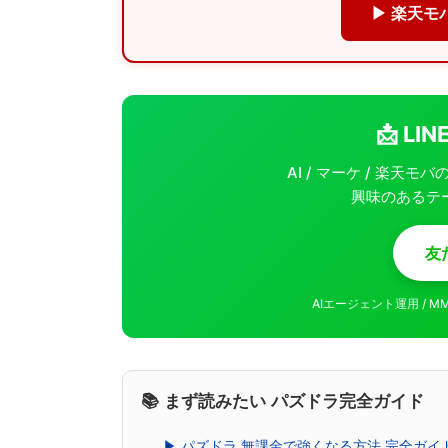
▶ 楽天モ
📩 L
AI / マーケ / 楽天
興味のあるテ
友
AIエージェント運用 / 
📚 まず読みたい パズドラ完全ガイド
▶ パズドラ 無課金で強くなる方法 完全ガ