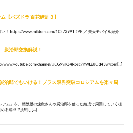
テム【パズドラ 百花繚乱３】
tps://www.mildom.com/10273991 #PR ／ 楽天モバイル紹介
 炭治郎交換解説！
youtube.com/channel/UCG9yjKS4Rbsc7KWLE8Od43w/com[…]
炭治郎でもいける！プラス限界突破コロシアムを楽々周
シアム」を、報酬版の煉獄さんや炭治郎を使った編成で周回していく様
める編成で挑戦し[…]