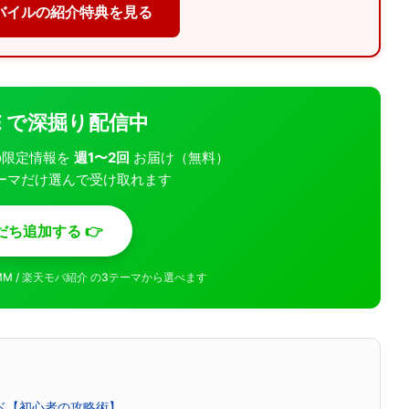
バイルの紹介特典を見る
INE で深掘り配信中
モバの限定情報を
週1〜2回
お届け（無料）
ーマだけ選んで受け取れます
だち追加する 👉
MMM / 楽天モバ紹介 の3テーマから選べます
イド【初心者の攻略術】