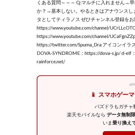
くある質問～～～ Q:マルチに入れません→
か？→基本しない。やるときはアナウンスしま
タとしてティラノス ぜひチャンネル登録をお
https://www.youtube.com/channel/UCrL
https://www.youtube.com/channel/UCaFgnZ
https://twitter.com/Spuma_Dra アイコンイラ
DOVA-SYNDROME：https://dova-s.jp/ d-elf：h
rainforce.net/
#
📱 スマホゲー
パズドラもガチャ動
楽天モバイルなら
データ無制限 
いま
乗り換えで