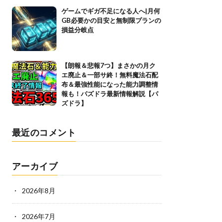
ゲームでギガ不足になる人へ|月何
GB必要かの目安と無制限プランの
損益分岐点
【朗報＆悲報7つ】まさかの月ク
エ廃止＆一部サ終！無料魔法石配
布＆最強性能になった能力調整情
報も！パズドラ最新情報解説【パ
ズドラ】
最近のコメント
アーカイブ
2026年8月
2026年7月