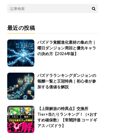
最近の投稿
パズドラ覚醒進化素材の集め方｜
曜日ダンジョン周回と優先キャラ
の決め方【2026年版】
パズドラランキングダンジョンの
報酬一覧と王冠特典｜初心者が参
加する価値を解説
【上限解放の特異点】交換所
Tier+当たりランキング！（+おす
すめ確保数）【常闇評価 コードギ
アス パズドラ】