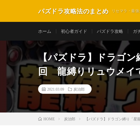
パズドラ攻略法のまとめ
リセマラ・最強
ホーム
初心者ガイド
パズドラ攻略
ガ
【パズドラ】ドラゴン
回 龍縛りリュウメイ
2021.03.09
炭治郎
炭治郎
【パズドラ】ドラゴン縛り「星
HOME