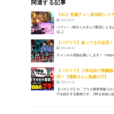
関連する記事
【4G】究極アメン炭治郎シス
2022.03.25
パァン！ ↓毎日ミルダムで配信しとるばい！ ht
Ǵ[…]
【パズドラ】迷ってる方必見！
2024.06.16
チャンネル登録お願いします！！https://www.
【パズドラ】２枠自由で報酬版
回！【煉獄さん | 鬼滅の刃】
2025.11.10
【パズドラ】の「プラス限界突破コロ
子を紹介する動画です。2枠を自由に組