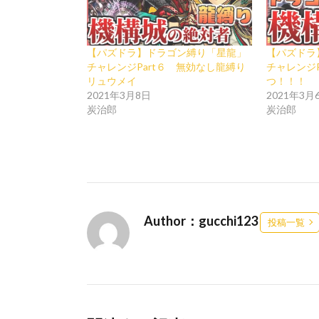
【パズドラ】ドラゴン縛り「星龍」
【パズドラ
チャレンジPart６ 無効なし龍縛り
チャレンジP
リュウメイ
つ！！！
2021年3月8日
2021年3月
炭治郎
炭治郎
Author：gucchi123
投稿一覧