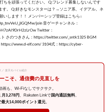
早打ちを頑張ってください。 Q:フレンド募集しないんです
す。 Q:好きなモンスターは？→ソニア系、イデアル。ネ
願いします！！ メンバーシップ登録はこちら↓
LcOTOp_tnvVeU_jlGQMw/join 音ゲーチャンネル：
ZpH7zAI9DrH2zLrOw Twitter：
スト さのつきさん：https://twitter.com/_sntk1325 BGM
ttps://www.d-elf.com/ 3104式：https://cyber-
PR ／ 楽天モバイル紹介
マーこそ、通信費の見直しを
画も、Wi-Fiなしでサクサク。
月3,278円
、Rakuten Linkで
国内通話無料
。
最大14,000ポイント還元
。