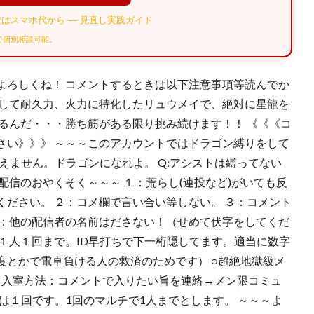
はスマホ代から — 見直し実践ガイド
Eで個別相談可能
。
よろしくね！ コメントするときは以下注意事項等読んでか
直して耐久力、火力に特化したリュウメイで、絶対に星龍を
るんだ・・・勝ち筋がある限り挑み続けます！！ 《《《コ
さい》》》 ～～～このアカウントではドラゴン縛りをして
使えません。ドラゴンになれよ。 Q:アシストは縛ってない
配信のおやくそく～～～ １：荒らし(連投など)がいても反
ださい。 ２：コメ欄で言い合い等しない。 ３：コメント
４：他の配信者の名前はださない！（せめて伏字をしてくだ
１人１回まで。ID早打ちで下一桁隠してます。適当に数字
度とかで電卓負ける人の救済のためです） ○超絶地獄級メ
す。 入室方法：コメントで入りたい旨を連絡→メン限コミュ
数は１回です。1回のマルチで1人までとします。 ～～～よ