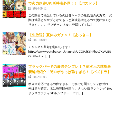
で火力超絶UP!所持者必見！！【パズドラ】
2024.09.12
この動画で検証しているのは各キャラの最低限の火力で、 実
際は武器とかサブとかでもっと列強化増えるので更に強くな
ります。。。 サブチャンネルも登録してく[…]
【生放送】夏休みガチャ！【あっき～】
2021.08.09
チャンネル登録お願いします！！
https://www.youtube.com/channel/UCG9yjKS4Rbsc7KWLE8
Od43w/com[…]
ブラックバードの最強テンプレ！？多次元の越鳥最
新編成紹介！闇ロボやっぱ強すぎる！【パズドラ】
2022.01.03
ボス全対応できるの偉すぎる。それでも闇ユリシャは外れ
光は勝ち確定。木は発狂以外勝ち。 きつい敵ランキング 1位:
サラスヴァティ 9Fルシファー、バア[…]