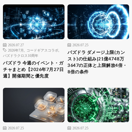
2026.07.27
2026.07.25
2026年7月
,
コードギアスコラボ
,
パズドラ ダメージ上限(カン
パズドラクロス10周年
スト)の仕組み|21億4748万
パズドラ 今週のイベント・ガ
3647の正体と上限解放4倍・
チャまとめ【2026年7月27日
8倍の条件
週】開催期間と優先度
2026.07.25
2026.07.25