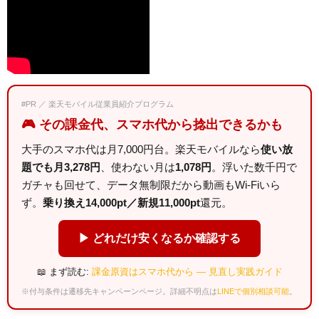
#PR ／ 楽天モバイル従業員紹介プログラム
🎮 その課金代、スマホ代から捻出できるかも
大手のスマホ代は月7,000円台。楽天モバイルなら
使い放
題でも月3,278円
、使わない月は
1,078円
。浮いた数千円で
ガチャも回せて、データ無制限だから動画もWi-Fiいら
ず。
乗り換え14,000pt／新規11,000pt
還元。
▶ どれだけ安くなるか確認する
📖 まず読む:
課金原資はスマホ代から — 見直し実践ガイド
※付与条件は遷移先キャンペーンページ。詳細不明点は
LINEで個別相談可能
。