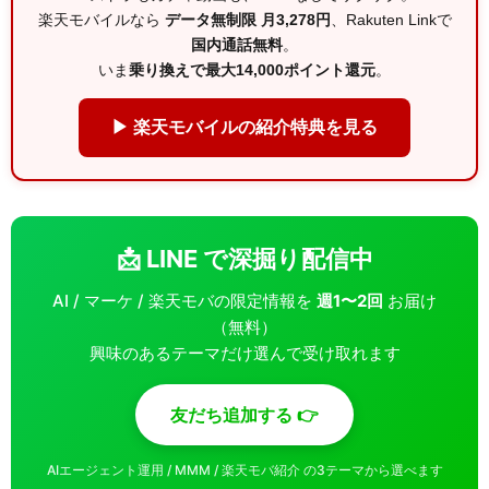
楽天モバイルなら
データ無制限 月3,278円
、Rakuten Linkで
国内通話無料
。
いま
乗り換えで最大14,000ポイント還元
。
▶ 楽天モバイルの紹介特典を見る
📩 LINE で深掘り配信中
AI / マーケ / 楽天モバの限定情報を
週1〜2回
お届け
（無料）
興味のあるテーマだけ選んで受け取れます
友だち追加する 👉
AIエージェント運用 / MMM / 楽天モバ紹介 の3テーマから選べます