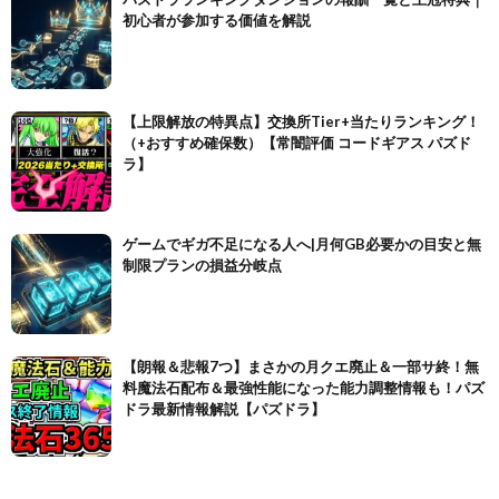
初心者が参加する価値を解説
【上限解放の特異点】交換所Tier+当たりランキング！
（+おすすめ確保数）【常闇評価 コードギアス パズド
ラ】
ゲームでギガ不足になる人へ|月何GB必要かの目安と無
制限プランの損益分岐点
【朗報＆悲報7つ】まさかの月クエ廃止＆一部サ終！無
料魔法石配布＆最強性能になった能力調整情報も！パズ
ドラ最新情報解説【パズドラ】