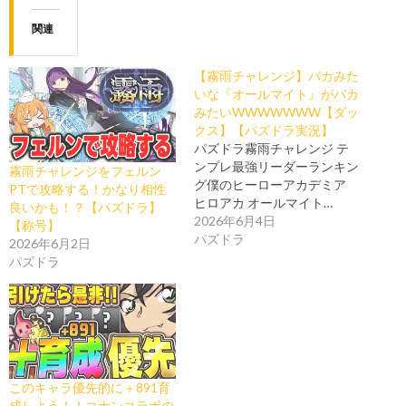
関連
【霧雨チャレンジ】バカみた
いな『オールマイト』がバカ
みたいWWWWWWW【ダッ
クス】【パズドラ実況】
パズドラ霧雨チャレンジ テ
ンプレ最強リーダーランキン
霧雨チャレンジをフェルン
グ僕のヒーローアカデミア
PTで攻略する！かなり相性
ヒロアカ オールマイト…
良いかも！？【パズドラ】
2026年6月4日
【称号】
パズドラ
2026年6月2日
パズドラ
このキャラ優先的に＋891育
成しよう！！コナンコラボの