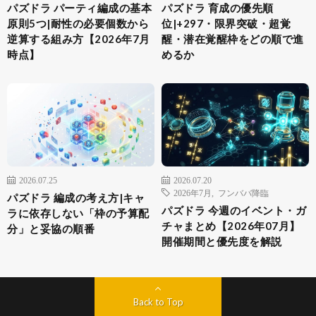
パズドラ パーティ編成の基本
パズドラ 育成の優先順
原則5つ|耐性の必要個数から
位|+297・限界突破・超覚
逆算する組み方【2026年7月
醒・潜在覚醒枠をどの順で進
時点】
めるか
2026.07.25
2026.07.20
2026年7月
,
フンババ降臨
パズドラ 編成の考え方|キャ
パズドラ 今週のイベント・ガ
ラに依存しない「枠の予算配
チャまとめ【2026年07月】
分」と妥協の順番
開催期間と優先度を解説
Back to Top