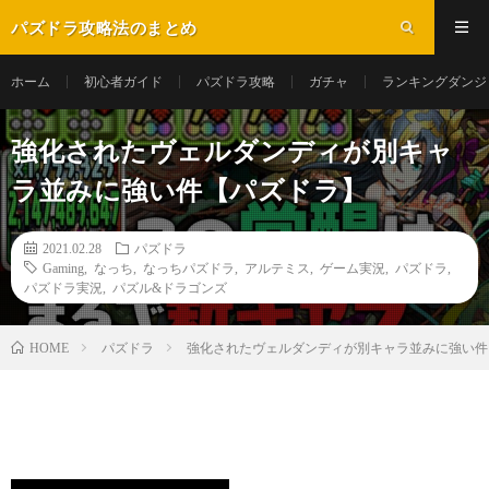
パズドラ攻略法のまとめ
ホーム
初心者ガイド
パズドラ攻略
ガチャ
ランキングダンジ
強化されたヴェルダンディが別キャ
ラ並みに強い件【パズドラ】
2021.02.28
パズドラ
Gaming
,
なっち
,
なっちパズドラ
,
アルテミス
,
ゲーム実況
,
パズドラ
,
パズドラ実況
,
パズル&ドラゴンズ
パズドラ
強化されたヴェルダンディが別キャラ並みに強い件
HOME