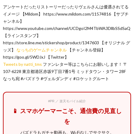
アンケートだったりストーリーだったりヴェルさんは優遇されてる
イメージ 【Mildom】 https://www.mildom.com/11574816 【サブチ
ャンネル】
https://www.youtube.com/channel/UCDgoI2M4TbWA3DllbSSdSaQ
【ラインスタンプ】
https://store.line.me/stickershop/product/1347603 【オリジナル グ
ッズ】
なっちのゲームチャンネル
【チャンネル登録】
https://goo.gl/5WDJxJ 【Twitter】
Tweets by natti_tms
ファンレター等はこちらにお願いします！ 〒
107-6228 東京都港区赤坂9丁目7番1号 ミッドタウン・タワー 28F
なっち宛 #パズドラ #ヴェルダンディ #ロケットグルート
#PR ／ 楽天モバイル紹介
📱 スマホゲーマーこそ、通信費の見直し
を
パズドラもガチャ動画も、Wi-Fiなしでサクサク。