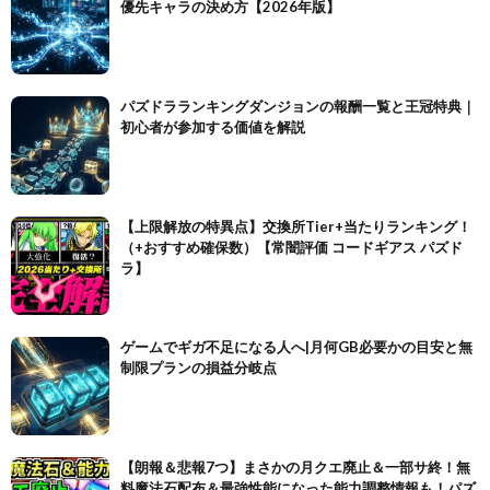
優先キャラの決め方【2026年版】
パズドラランキングダンジョンの報酬一覧と王冠特典｜
初心者が参加する価値を解説
【上限解放の特異点】交換所Tier+当たりランキング！
（+おすすめ確保数）【常闇評価 コードギアス パズド
ラ】
ゲームでギガ不足になる人へ|月何GB必要かの目安と無
制限プランの損益分岐点
【朗報＆悲報7つ】まさかの月クエ廃止＆一部サ終！無
料魔法石配布＆最強性能になった能力調整情報も！パズ