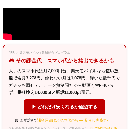
#PR ／ 楽天モバイル従業員紹介プログラム
🎮 その課金代、スマホ代から捻出できるかも
大手のスマホ代は月7,000円台。楽天モバイルなら
使い放
題でも月3,278円
、使わない月は
1,078円
。浮いた数千円で
ガチャも回せて、データ無制限だから動画もWi-Fiいら
ず。
乗り換え14,000pt／新規11,000pt
還元。
▶ どれだけ安くなるか確認する
📖 まず読む:
課金原資はスマホ代から — 見直し実践ガイド
※付与条件は遷移先キャンペーンページ。詳細不明点は
LINEで個別相談可能
。