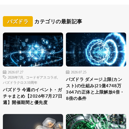
パズドラ
カテゴリの最新記事
2026.07.27
2026.07.25
2026年7月
,
コードギアスコラボ
,
パズドラ ダメージ上限(カン
パズドラクロス10周年
スト)の仕組み|21億4748万
パズドラ 今週のイベント・ガ
3647の正体と上限解放4倍・
チャまとめ【2026年7月27日
8倍の条件
週】開催期間と優先度