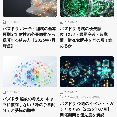
2026.07.25
2026.07.25
パズドラ パーティ編成の基本
パズドラ 育成の優先順
原則5つ|耐性の必要個数から
位|+297・限界突破・超覚
逆算する組み方【2026年7月
醒・潜在覚醒枠をどの順で進
時点】
めるか
2026.07.25
2026.07.20
2026年7月
,
フンババ降臨
パズドラ 編成の考え方|キャ
パズドラ 今週のイベント・ガ
ラに依存しない「枠の予算配
チャまとめ【2026年07月】
分」と妥協の順番
開催期間と優先度を解説