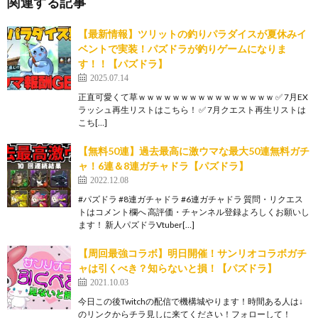
関連する記事
【最新情報】ツリットの釣りパラダイスが夏休みイ
ベントで実装！パズドラが釣りゲームになりま
す！！【パズドラ】
2025.07.14
正直可愛くて草ｗｗｗｗｗｗｗｗｗｗｗｗｗｗｗｗ ✅ 7月EX
ラッシュ再生リストはこちら！ ✅ 7月クエスト再生リストは
こち[…]
【無料50連】過去最高に激ウマな最大50連無料ガチ
ャ！6連＆8連ガチャドラ【パズドラ】
2022.12.08
#パズドラ #8連ガチャドラ #6連ガチャドラ 質問・リクエス
トはコメント欄へ 高評価・チャンネル登録よろしくお願いし
ます！ 新人パズドラVtuber[…]
【周回最強コラボ】明日開催！サンリオコラボガチ
ャは引くべき？知らないと損！【パズドラ】
2021.10.03
今日この後Twitchの配信で機構城やります！時間ある人は↓
のリンクからチラ見しに来てください！フォローして！