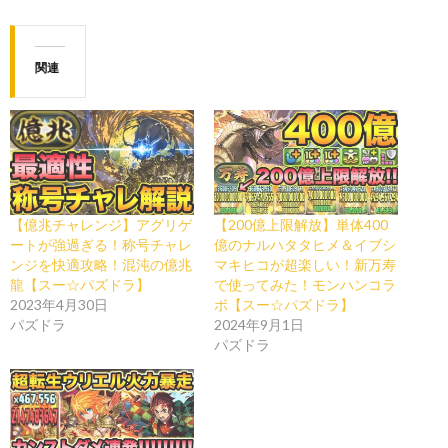
関連
【億兆チャレンジ】アグリゲ
【200億上限解放】単体400
ートが強過ぎる！称号チャレ
億のナルハタタヒメ＆イブシ
ンジを快適攻略！混沌の億兆
マキヒコが超楽しい！新万寿
龍【スー☆パズドラ】
で使ってみた！モンハンコラ
2023年4月30日
ボ【スー☆パズドラ】
パズドラ
2024年9月1日
パズドラ