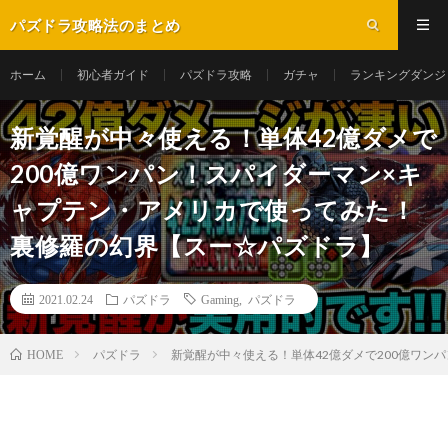
パズドラ攻略法のまとめ
ホーム
初心者ガイド
パズドラ攻略
ガチャ
ランキングダンジ
新覚醒が中々使える！単体42億ダメで
200億ワンパン！スパイダーマン×キ
ャプテン・アメリカで使ってみた！
裏修羅の幻界【スー☆パズドラ】
2021.02.24
パズドラ
Gaming
,
パズドラ
パズドラ
新覚醒が中々使える！単体42億ダメで200億ワ
HOME