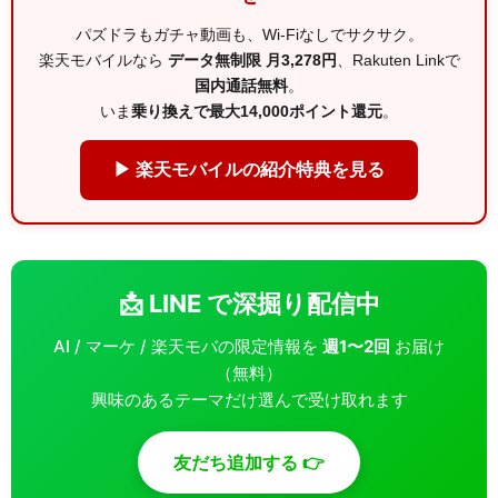
パズドラもガチャ動画も、Wi-Fiなしでサクサク。
楽天モバイルなら
データ無制限 月3,278円
、Rakuten Linkで
国内通話無料
。
いま
乗り換えで最大14,000ポイント還元
。
▶ 楽天モバイルの紹介特典を見る
📩 LINE で深掘り配信中
AI / マーケ / 楽天モバの限定情報を
週1〜2回
お届け
（無料）
興味のあるテーマだけ選んで受け取れます
友だち追加する 👉