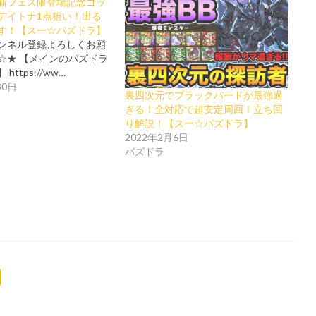
新フェス限登場記念ゴッ
デイトナ1点狙い！出る
す！【スー☆パズドラ】
ンネル登録よろしくお願
☆★ 【メインのパズドラ
ttps://ww…
30日
裏四次元でブラックバードが最強過
ぎる！全対応で超安定周回！立ち回
り解説！【スー☆パズドラ】
2022年2月6日
パズドラ