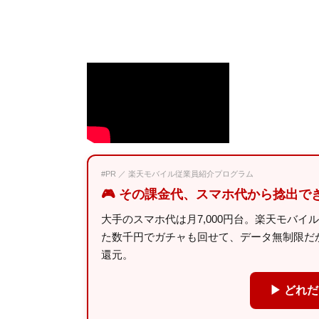
#PR ／ 楽天モバイル従業員紹介プログラム
🎮 その課金代、スマホ代から捻出で
大手のスマホ代は月7,000円台。楽天モバイ
た数千円でガチャも回せて、データ無制限だから
還元。
▶ どれ