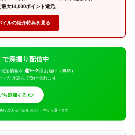
最大14,000ポイント還元
。
バイルの紹介特典を見る
INE で深掘り配信中
モバの限定情報を
週1〜2回
お届け（無料）
ーマだけ選んで受け取れます
だち追加する 👉
MMM / 楽天モバ紹介 の3テーマから選べます