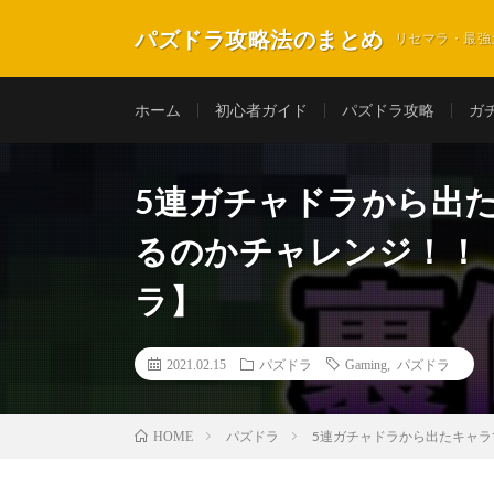
パズドラ攻略法のまとめ
リセマラ・最強
ホーム
初心者ガイド
パズドラ攻略
ガ
5連ガチャドラから出
るのかチャレンジ！！
ラ】
2021.02.15
パズドラ
Gaming
,
パズドラ
パズドラ
5連ガチャドラから出たキャ
HOME