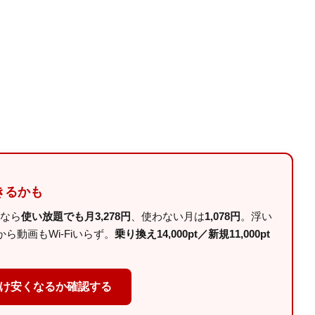
きるかも
ルなら
使い放題でも月3,278円
、使わない月は
1,078円
。浮い
動画もWi-Fiいらず。
乗り換え14,000pt／新規11,000pt
だけ安くなるか確認する