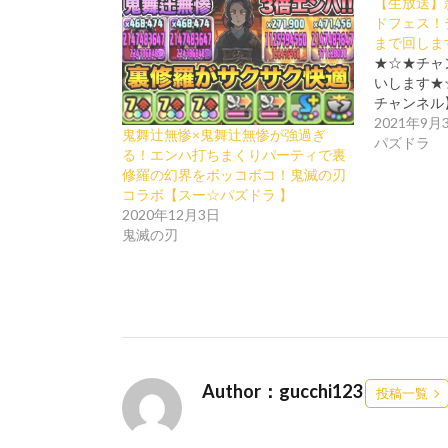
【生放送】
ドフェス！
まで回しま
★☆★チャ
いします★
チャンネル】 h
2021年9月
鬼舞辻無惨×鬼舞辻無惨が強過ぎ
パズドラ
る！エンハ打ちまくりパーティで裏
修羅の幻界をボッコボコ！鬼滅の刃
コラボ【スー☆パズドラ 】
2020年12月3日
鬼滅の刃
Author：gucchi123
投稿一覧