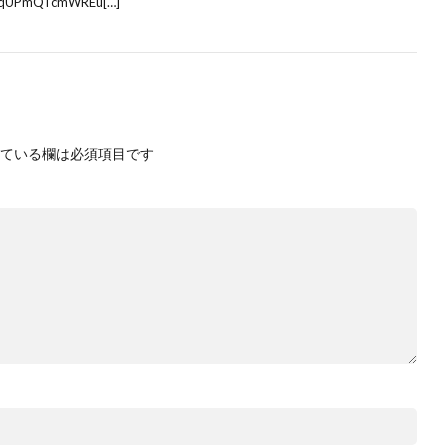
UCqUPmQTcmWREu[…]
ている欄は必須項目です