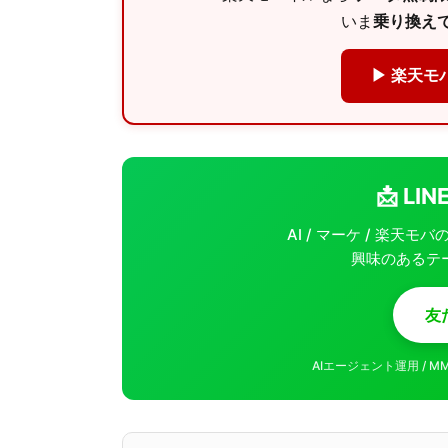
いま
乗り換えで
▶ 楽天モ
📩 L
AI / マーケ / 楽天
興味のあるテ
友
AIエージェント運用 / 