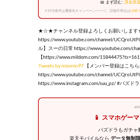
📖 まず読む:
課金原資
※付与条件は遷移先キャンペーンページ。詳細不明点は
LIN
★☆★チャンネル登録よろしくお願いします
https://www.youtube.com/channel/UCQro
ル】スーの日常 https://www.youtube.com/ch
【https://www.mildom.com/11844475?ts
Tweets by miomio97
【メンバー登録はこちら
https://www.youtube.com/channel/UCQro
https://www.instagram.com/suu_pz/ #パズ
#
📱 スマホゲー
パズドラもガチャ動
楽天モバイルなら
データ無制限 