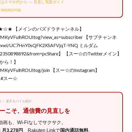
はスマホ代から — 見直し実践ガイド
Eで個別相談可能
。
★☆★ 【メインのパズドラチャンネル】
UtPIMKyVFulhROUItog?view_as=subscriber 【サブチャンネ
annel/UC7HnY0sQFK2XSAFVjqT-YNQ ミルダム
=1612350898892&from=pcShare】 【スー☆のTwitterメイン】
から！】
UtPIMKyVFulhROUItog/join 【スー☆のInstagram】
ドラ #スー☆
PR ／ 楽天モバイル紹介
マーこそ、通信費の見直しを
画も、Wi-Fiなしでサクサク。
月3,278円
、Rakuten Linkで
国内通話無料
。