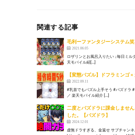
関連する記事
毛利ーファンタジーシステム笑
2021.06.05
ロザリンとお風呂入りたい ↓毎日ミルダムで配信し
天モバイル紹[…]
【変態パズル】ドフラミンゴ ×
2022.09.11
#乳首でもパズル上手そう #パズドラ #
／ 楽天モバイル紹介 […]
二度とパズドラに課金しません
した。【パズドラ】
2024.12.01
虚無ドラすぎる、金返せ サブチャン