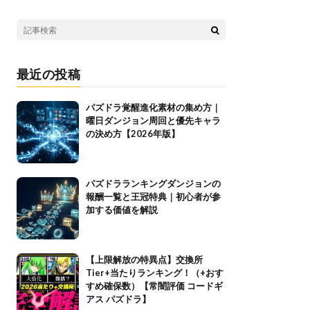
最近の投稿
パズドラ覚醒進化素材の集め方｜
曜日ダンジョン周回と優先キャラ
の決め方【2026年版】
パズドラランキングダンジョンの
報酬一覧と王冠特典｜初心者が参
加する価値を解説
【上限解放の特異点】交換所
Tier+当たりランキング！（+おす
すめ確保数）【常闇評価 コードギ
アス パズドラ】