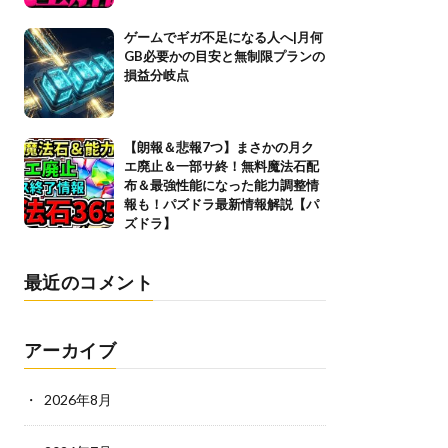
ゲームでギガ不足になる人へ|月何
GB必要かの目安と無制限プランの
損益分岐点
【朗報＆悲報7つ】まさかの月ク
エ廃止＆一部サ終！無料魔法石配
布＆最強性能になった能力調整情
報も！パズドラ最新情報解説【パ
ズドラ】
最近のコメント
アーカイブ
2026年8月