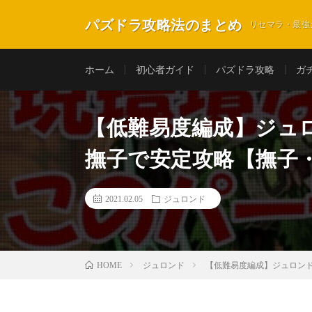
パズドラ攻略法のまとめ
リセマラ・最強
ホーム
初心者ガイド
パズドラ攻略
ガ
【低難易度編成】ジュ
撫子で安定攻略【撫子
2021.02.05
ジュロンド
ジュロンド
【低難易度編成】ジュロン
HOME