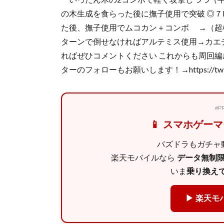
の木生成を食らった後に撫子使用で突破 ◎
た後、撫子使用でムコカン＋コンボ →（超
ターンで倒せなければアルテミス使用→カエ
ればぜひコメントください これからも周回編
ターのフォローもお願いします！→https://twitter.
#
📱 スマホゲー
パズドラもガチャ動
楽天モバイルなら
データ無制限 
いま
乗り換えで
▶ 楽天モ