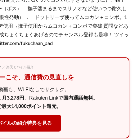
７F（ボス） 撫子溜まるまでスサノオなど使いつつ耐久し
根性発動）→ ドットリーザ使ってムコカン＋コンボ。1
デ使用→撫子使用からムコカン＋コンボで突破 質問などあ
成ちょくちょくあげるのでチャンネル登録も是非！ ツイッ
com/fukuchaan_pad
PR ／ 楽天モバイル紹介
マーこそ、通信費の見直しを
画も、Wi-Fiなしでサクサク。
月3,278円
、Rakuten Linkで
国内通話無料
。
最大14,000ポイント還元
。
バイルの紹介特典を見る