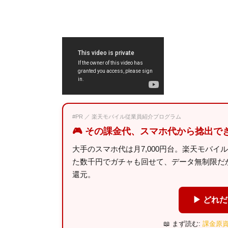
#PR ／ 楽天モバイル従業員紹介プログラム
🎮 その課金代、スマホ代から捻出で
大手のスマホ代は月7,000円台。楽天モバイ
た数千円でガチャも回せて、データ無制限だから
還元。
▶ どれ
📖 まず読む:
課金原資