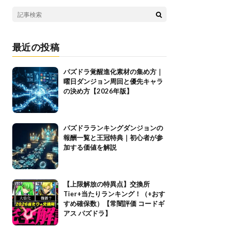
最近の投稿
パズドラ覚醒進化素材の集め方｜
曜日ダンジョン周回と優先キャラ
の決め方【2026年版】
パズドラランキングダンジョンの
報酬一覧と王冠特典｜初心者が参
加する価値を解説
【上限解放の特異点】交換所
Tier+当たりランキング！（+おす
すめ確保数）【常闇評価 コードギ
アス パズドラ】