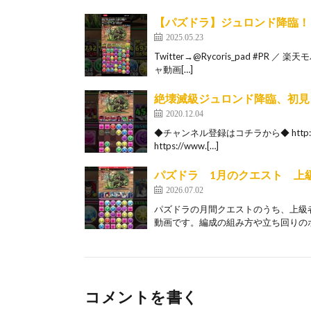
【パズドラ】ジュロンド降臨！
2025.05.23
Twitter→@Rycoris_pad #P
ャ動画[…]
絶壊滅級ジュロンド降臨、初見
2020.12.04
◆チャンネル登録はコチラから◆ http://w
https://www.[…]
パズドラ 1月のクエスト 上
2026.07.02
パズドラの月間クエストのうち、上級
動画です。編成の組み方や立ち回りのポ
コメントを書く