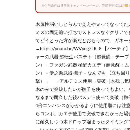
※付与条件は遷移先キャンペーンページ。詳細不明点は
LIN
木属性弱いしとらんでええやｗってなってた
ミスの固定追い打ちでストレスなくクリアで
てピイとった方が楽だとおもうので、ガネー
→https://youtu.be/WVyugzLR–
ャーの武器 超転生バステト（超覚醒：テープ
ン）－ファガン武器 極醒カエデ（超覚醒：ム
ン）－伊之助武器 撫子－なんでも 【立ち回
撃）→ →アルテミス使用→突破（木残し気
木のみで突破したいが撫子を使ってもよい。 
なるまで耐久した後バステト使って突破（撫
4倍エンハンスがかかるように使用順には注意
らコンボ。カエデ使用で突破できなかった場
に耐久しつつ木ドロップ溜まったタイミング
いったん木の2コンボで軽く攻撃しつつ（半