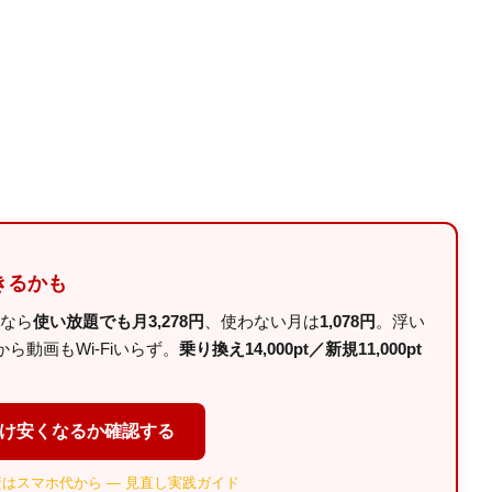
きるかも
ルなら
使い放題でも月3,278円
、使わない月は
1,078円
。浮い
動画もWi-Fiいらず。
乗り換え14,000pt／新規11,000pt
だけ安くなるか確認する
はスマホ代から — 見直し実践ガイド