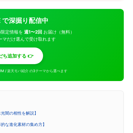
INE で深掘り配信中
モバの限定情報を
週1〜2回
お届け（無料）
ーマだけ選んで受け取れます
だち追加する 👉
MMM / 楽天モバ紹介 の3テーマから選べます
木光闇の相性を解説】
率的な進化素材の集め方】