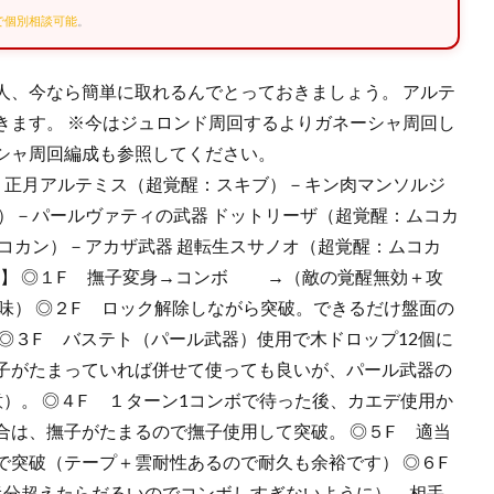
Eで個別相談可能
。
人、今なら簡単に取れるんでとっておきましょう。 アルテ
きます。 ※今はジュロンド周回するよりガネーシャ周回し
シャ周回編成も参照してください。
8 【パーティ】 正月アルテミス（超覚醒：スキブ）－キン肉マンソルジ
）－パールヴァティの武器 ドットリーザ（超覚醒：ムコカ
コカン）－アカザ武器 超転生スサノオ（超覚醒：ムコカ
り】 ◎１F 撫子変身→コンボ →（敵の覚醒無効＋攻
味） ◎２F ロック解除しながら突破。できるだけ盤面の
◎３F バステト（パール武器）使用で木ドロップ12個に
子がたまっていれば併せて使っても良いが、パール武器の
）。 ◎４F １ターン1コンボで待った後、カエデ使用か
合は、撫子がたまるので撫子使用して突破。 ◎５F 適当
で突破（テープ＋雲耐性あるので耐久も余裕です） ◎６F
分超えたらだるいのでコンボしすぎないように）、相手