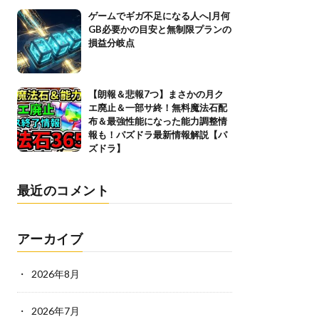
ゲームでギガ不足になる人へ|月何
GB必要かの目安と無制限プランの
損益分岐点
【朗報＆悲報7つ】まさかの月ク
エ廃止＆一部サ終！無料魔法石配
布＆最強性能になった能力調整情
報も！パズドラ最新情報解説【パ
ズドラ】
最近のコメント
アーカイブ
2026年8月
2026年7月