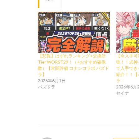
【悲報】はずれランキング+交換所
【今入手可
Tier WORST29！（+おすすめ確保
強！！式神
数）【常闇評価 コナンコラボ パズド
で入手でき
ラ】
紹介！！【
2026年6月1日
ラ
パズドラ
2026年6月
セイナ