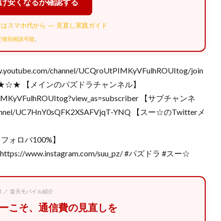
だけ安くなるか確認する
はスマホ代から — 見直し実践ガイド
Eで個別相談可能
。
e.com/channel/UCQroUtPIMKyVFulhROUItog/join
★☆★ 【メインのパズドラチャンネル】
UtPIMKyVFulhROUItog?view_as=subscriber 【サブチャンネ
annel/UC7HnY0sQFK2XSAFVjqT-YNQ 【スー☆のTwitterメ
・フォロバ100%】
tps://www.instagram.com/suu_pz/ #パズドラ #スー☆
PR ／ 楽天モバイル紹介
マーこそ、通信費の見直しを