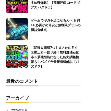
すめ確保数）【常闇評価 コードギ
アス パズドラ】
ゲームでギガ不足になる人へ|月何
GB必要かの目安と無制限プランの
損益分岐点
【朗報＆悲報7つ】まさかの月ク
エ廃止＆一部サ終！無料魔法石配
布＆最強性能になった能力調整情
報も！パズドラ最新情報解説【パ
ズドラ】
最近のコメント
アーカイブ
2026年8月