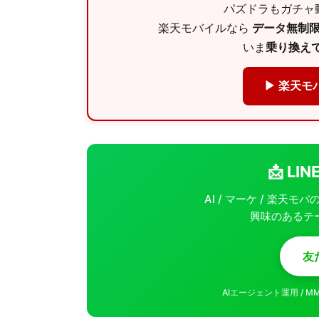
パズドラもガチャ動
楽天モバイルなら
データ無制限 
いま
乗り換えで
▶ 楽天モ
📩 L
AI / マーケ / 楽天
興味のあるテ
友
AIエージェント運用 / 