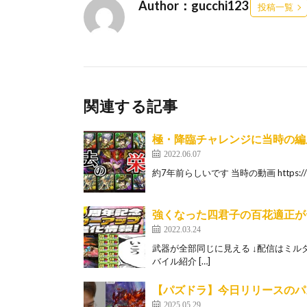
Author：gucchi123
投稿一覧
関連する記事
極・降臨チャレンジに当時の編
2022.06.07
約7年前らしいです 当時の動画 https://yout
強くなった四君子の百花適正が
2022.03.24
武器が全部同じに見える ↓配信はミルダムでやって
バイル紹介 […]
【パズドラ】今日リリースのパ
2025.05.29