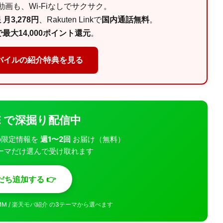
画も、Wi-Fiなしでサクサク。
月3,278円
、Rakuten Linkで
国内通話無料
。
最大14,000ポイント還元
。
バイルの紹介特典を見る
INE で深掘り配信中
モバの限定情報を
週1〜2回
お届け（無料）
ーマだけ選んで受け取れます
だち追加する 👉
MMM / 楽天モバ紹介 の3テーマから選べます