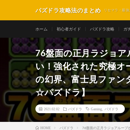
パズドラ攻略法のまとめ
リセマラ・最強
ホーム
初心者ガイド
パズドラ攻略
ガ
76盤面の正月ラジョ
い！強化された究極オ
の幻界、富士見ファン
☆パズドラ】
2021.02.02
パズドラ
Gaming
,
パズドラ
パズドラ
76盤面の正月ラジョアルー
HOME