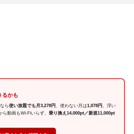
きるかも
ルなら
使い放題でも月3,278円
、使わない月は
1,078円
。浮い
動画もWi-Fiいらず。
乗り換え14,000pt／新規11,000pt