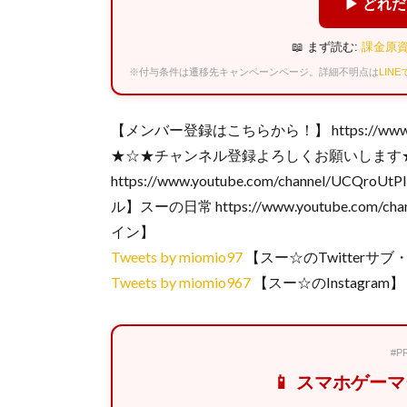
▶ どれ
📖 まず読む:
課金原資
※付与条件は遷移先キャンペーンページ。詳細不明点は
LIN
【メンバー登録はこちらから！】 https://www.youtub
★☆★チャンネル登録よろしくお願いします
https://www.youtube.com/channel/UCQro
ル】スーの日常 https://www.youtube.com/ch
イン】
Tweets by miomio97
【スー☆のTwitterサブ
Tweets by miomio967
【スー☆のInstagram】 ht
#
📱 スマホゲー