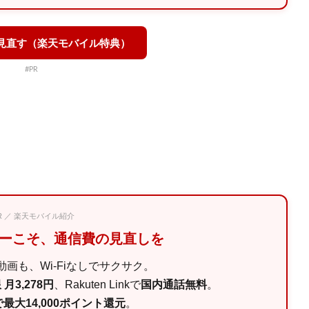
を見直す（楽天モバイル特典）
#PR
PR ／ 楽天モバイル紹介
マーこそ、通信費の見直しを
画も、Wi-Fiなしでサクサク。
月3,278円
、Rakuten Linkで
国内通話無料
。
最大14,000ポイント還元
。