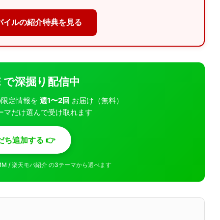
バイルの紹介特典を見る
INE で深掘り配信中
モバの限定情報を
週1〜2回
お届け（無料）
ーマだけ選んで受け取れます
だち追加する 👉
MMM / 楽天モバ紹介 の3テーマから選べます