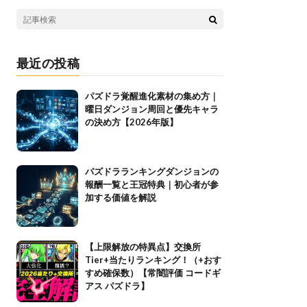
最近の投稿
パズドラ覚醒進化素材の集め方｜
曜日ダンジョン周回と優先キャラ
の決め方【2026年版】
パズドラランキングダンジョンの
報酬一覧と王冠特典｜初心者が参
加する価値を解説
【上限解放の特異点】交換所
Tier+当たりランキング！（+おす
すめ確保数）【常闇評価 コードギ
アス パズドラ】