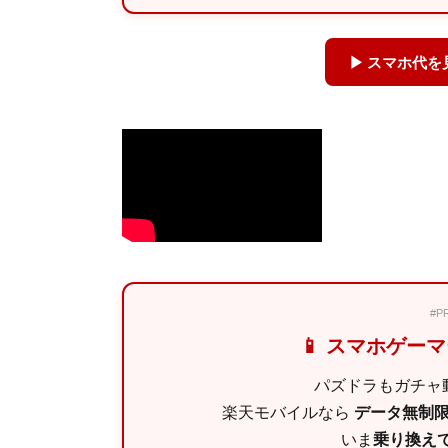
▶ スマホ代
#
📱 スマホゲー
パズドラもガチャ動
楽天モバイルなら
データ無制限 
いま
乗り換えで