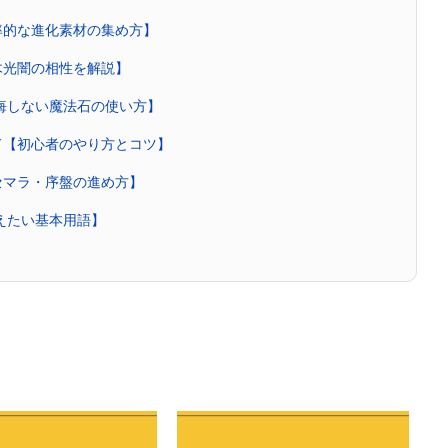
率的な進化素材の集め方】
木光闇の相性を解説】
後悔しない魔法石の使い方】
ド【初心者のやり方とコツ】
セマラ・序盤の進め方】
覚えたい基本用語】