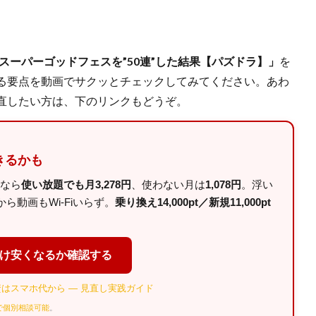
のスーパーゴッドフェスを”50連”した結果【パズドラ】」
を
る要点を動画でサクッとチェックしてみてください。あわ
直したい方は、下のリンクもどうぞ。
きるかも
ルなら
使い放題でも月3,278円
、使わない月は
1,078円
。浮い
動画もWi-Fiいらず。
乗り換え14,000pt／新規11,000pt
だけ安くなるか確認する
はスマホ代から — 見直し実践ガイド
Eで個別相談可能
。