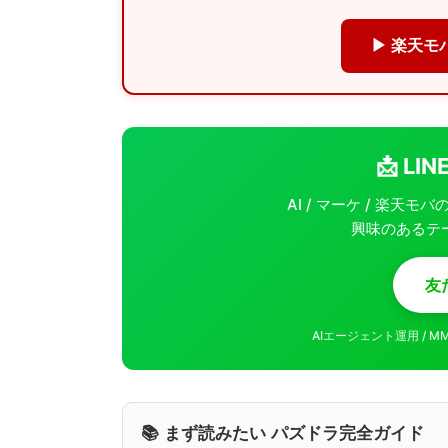
▶ 楽天モ
📩 L
AI / マーケ / 楽天
興味のあるテ
友
AIエージェント運用 / 
📚 まず読みたい パズドラ完全ガイド