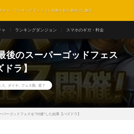
ガチャ・ランキングダンジョン攻略を初心者向けに解説
チャ
ランキングダンジョン
スマホのギガ・料金
月最後のスーパーゴッドフェス
ズドラ】
ェス
,
ダイヤ
,
フェス限
,
星７
ーパーゴッドフェスを"50連"した結果【パズドラ】