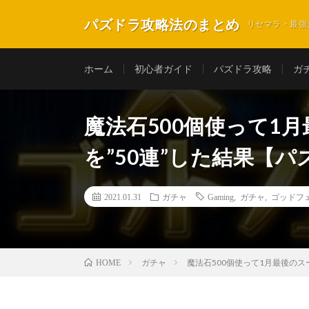
パズドラ攻略法のまとめ
リセマラ・最強
ホーム
初心者ガイド
パズドラ攻略
ガ
魔法石500個使って1
を”50連”した結果【パ
2021.01.31
ガチャ
Gaming
,
ガチャ
,
ゴッドフ
ガチャ
魔法石500個使って1月最後のス
HOME