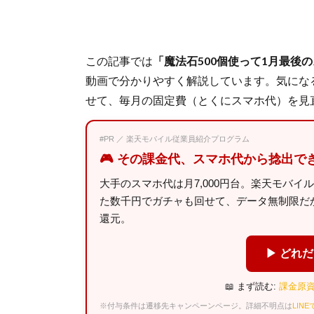
この記事では
「魔法石500個使って1月最後
動画で分かりやすく解説しています。気にな
せて、毎月の固定費（とくにスマホ代）を見
#PR ／ 楽天モバイル従業員紹介プログラム
🎮 その課金代、スマホ代から捻出で
大手のスマホ代は月7,000円台。楽天モバイ
た数千円でガチャも回せて、データ無制限だから
還元。
▶ どれ
📖 まず読む:
課金原資
※付与条件は遷移先キャンペーンページ。詳細不明点は
LIN