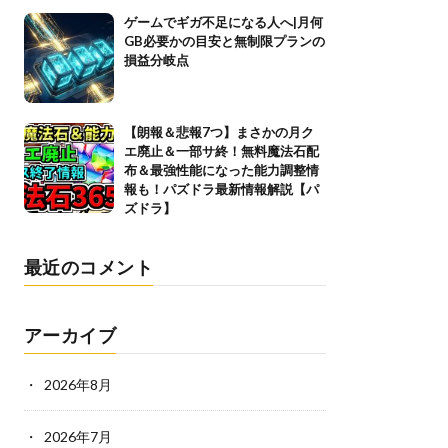
ゲームでギガ不足になる人へ|月何
GB必要かの目安と無制限プランの
損益分岐点
【朗報＆悲報7つ】まさかの月ク
エ廃止＆一部サ終！無料魔法石配
布＆最強性能になった能力調整情
報も！パズドラ最新情報解説【パ
ズドラ】
最近のコメント
アーカイブ
2026年8月
2026年7月