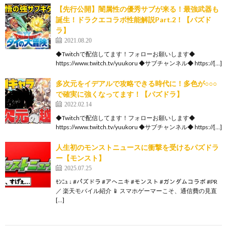
【先行公開】闇属性の優秀サブが来る！最強武器も
誕生！ドラクエコラボ性能解説Part.2！【パズド
ラ】
2021.08.20
◆Twitchで配信してます！フォローお願いします◆
https://www.twitch.tv/yuukoru ◆サブチャンネル◆ https://[…]
多次元をイデアルで攻略できる時代に！多色が○○○
で確実に強くなってます！【パズドラ】
2022.02.14
◆Twitchで配信してます！フォローお願いします◆
https://www.twitch.tv/yuukoru ◆サブチャンネル◆ https://[…]
人生初のモンストニュースに衝撃を受けるパズドラ
ー【モンスト】
2025.07.25
ﾓﾝﾆｭ ↓ #パズドラ #アヘニキ #モンスト #ガンダムコラボ #PR
／ 楽天モバイル紹介 📱 スマホゲーマーこそ、通信費の見直
[…]