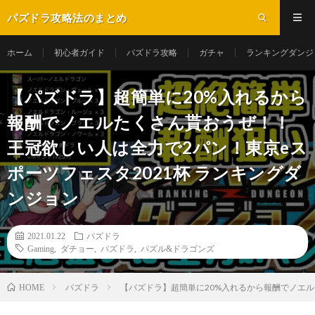
パズドラ攻略法のまとめ
ホーム
初心者ガイド
パズドラ攻略
ガチャ
ランキングダンジ
【パズドラ】超簡単に20%入れるから
報酬でノエルたくさん貰おうぜ！！
王冠欲しい人は全力で2パン！東京eス
ポーツフェスタ2021杯 ランキングダ
ンジョン
2021.01.22
パズドラ
Gaming
,
ダチョー
,
パズドラ
,
パズル&ドラゴンズ
パズドラ
【パズドラ】超簡単に20%入れるから報酬でノエル
HOME