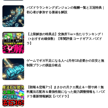
パズドラランキングダンジョンの報酬一覧と王冠特典｜
初心者が参加する価値を解説
【上限解放の特異点】交換所Tier+当たりランキング！
（+おすすめ確保数）【常闇評価 コードギアス パズド
ラ】
ゲームでギガ不足になる人へ|月何GB必要かの目安と無
制限プランの損益分岐点
【朗報＆悲報7つ】まさかの月クエ廃止＆一部サ終！無
料魔法石配布＆最強性能になった能力調整情報も！パズ
ドラ最新情報解説【パズドラ】