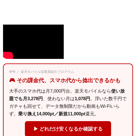
#PR ／ 楽天モバイル従業員紹介プログラム
🎮 その課金代、スマホ代から捻出できるかも
大手のスマホ代は月7,000円台。楽天モバイルなら
使い放
題でも月3,278円
、使わない月は
1,078円
。浮いた数千円で
ガチャも回せて、データ無制限だから動画もWi-Fiいら
ず。
乗り換え14,000pt／新規11,000pt
還元。
▶ どれだけ安くなるか確認する