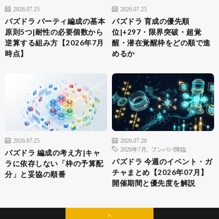
2026.07.25
2026.07.25
パズドラ パーティ編成の基本
パズドラ 育成の優先順
原則5つ|耐性の必要個数から
位|+297・限界突破・超覚
逆算する組み方【2026年7月
醒・潜在覚醒枠をどの順で進
時点】
めるか
2026.07.25
2026.07.20
2026年7月
,
フンババ降臨
パズドラ 編成の考え方|キャ
パズドラ 今週のイベント・ガ
ラに依存しない「枠の予算配
チャまとめ【2026年07月】
分」と妥協の順番
開催期間と優先度を解説