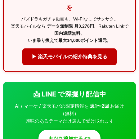
を
パズドラもガチャ動画も、Wi-Fiなしでサクサク。
楽天モバイルなら
データ無制限 月3,278円
、Rakuten Linkで
国内通話無料
。
いま
乗り換えで最大14,000ポイント還元
。
▶ 楽天モバイルの紹介特典を見る
📩 LINE で深掘り配信中
AI / マーケ / 楽天モバの限定情報を
週1〜2回
お届け
（無料）
興味のあるテーマだけ選んで受け取れます
友だち追加する 👉