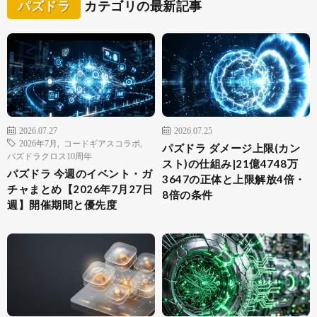
パズドラ
カテゴリの最新記事
2026.07.27
2026.07.25
2026年7月
,
コードギアスコラボ
,
パズドラ ダメージ上限(カン
パズドラクロス10周年
スト)の仕組み|21億4748万
パズドラ 今週のイベント・ガ
3647の正体と上限解放4倍・
チャまとめ【2026年7月27日
8倍の条件
週】開催期間と優先度