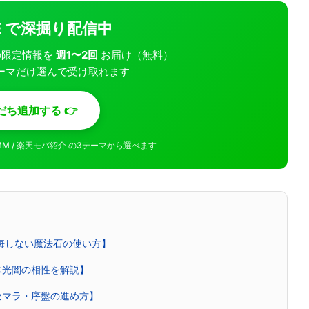
INE で深掘り配信中
モバの限定情報を
週1〜2回
お届け（無料）
ーマだけ選んで受け取れます
だち追加する 👉
MMM / 楽天モバ紹介 の3テーマから選べます
後悔しない魔法石の使い方】
木光闇の相性を解説】
セマラ・序盤の進め方】