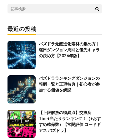
最近の投稿
パズドラ覚醒進化素材の集め方｜
曜日ダンジョン周回と優先キャラ
の決め方【2026年版】
パズドラランキングダンジョンの
報酬一覧と王冠特典｜初心者が参
加する価値を解説
【上限解放の特異点】交換所
Tier+当たりランキング！（+おす
すめ確保数）【常闇評価 コードギ
アス パズドラ】