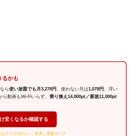
きるかも
ルなら
使い放題でも月3,278円
、使わない月は
1,078円
。浮い
動画もWi-Fiいらず。
乗り換え14,000pt／新規11,000pt
だけ安くなるか確認する
はスマホ代から — 見直し実践ガイド