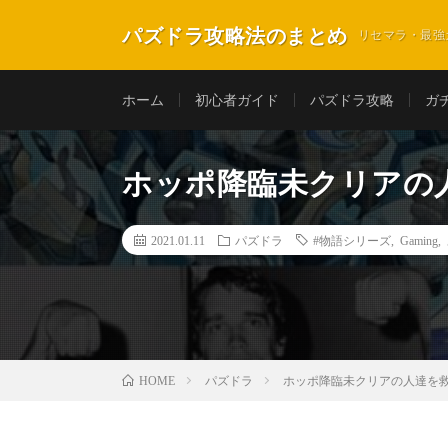
パズドラ攻略法のまとめ
リセマラ・最強
ホーム
初心者ガイド
パズドラ攻略
ガ
ホッポ降臨未クリアの
2021.01.11
パズドラ
#物語シリーズ
,
Gaming
,
パズドラ
ホッポ降臨未クリアの人達を
HOME