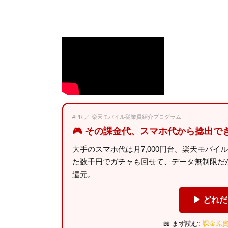
#PR ／ 楽天モバイル従業員紹介プログラム
🎮 その課金代、スマホ代から捻出で
大手のスマホ代は月7,000円台。楽天モバイ
た数千円でガチャも回せて、データ無制限だから
還元。
▶ どれ
📖 まず読む:
課金原資