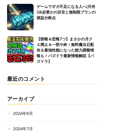
ゲームでギガ不足になる人へ|月何
GB必要かの目安と無制限プランの
損益分岐点
【朗報＆悲報7つ】まさかの月ク
エ廃止＆一部サ終！無料魔法石配
布＆最強性能になった能力調整情
報も！パズドラ最新情報解説【パ
ズドラ】
最近のコメント
アーカイブ
2026年8月
2026年7月