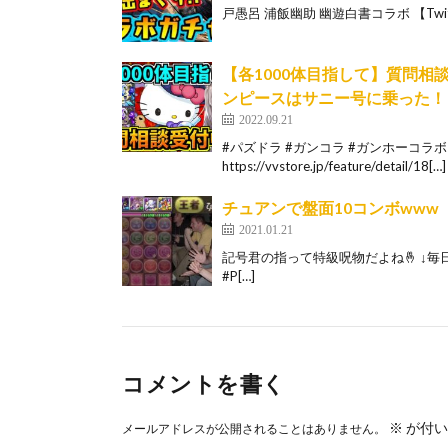
戸愚呂 浦飯幽助 幽遊白書コラボ 【Twitter 】
【各1000体目指して】質問
ンピースはサニー号に乗った！
2022.09.21
#パズドラ #ガンコラ #ガンホーコラボ
https://vvstore.jp/feature/detail/18[…]
チュアンで盤面10コンボwww
2021.01.21
記号君の指って特級呪物だよね🤞 ↓毎日ミルダ
#P[…]
コメントを書く
※
が付い
メールアドレスが公開されることはありません。