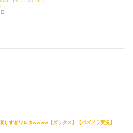
生放送!! 【ダックス】【パ
】
8日
楽しすぎワロタwwww【ダックス】【パズドラ実況】