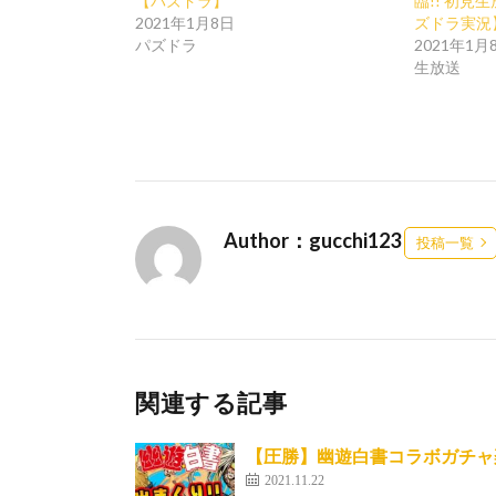
【パズドラ】
臨!! 初見
2021年1月8日
ズドラ実況
パズドラ
2021年1月
生放送
Author：gucchi123
投稿一覧
関連する記事
【圧勝】幽遊白書コラボガチャ
2021.11.22