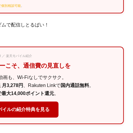
Eで個別相談可能
。
ダムで配信しとるばい！
PR ／ 楽天モバイル紹介
マーこそ、通信費の見直しを
画も、Wi-Fiなしでサクサク。
月3,278円
、Rakuten Linkで
国内通話無料
。
最大14,000ポイント還元
。
バイルの紹介特典を見る