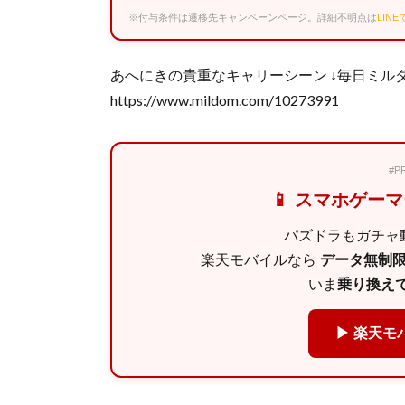
※付与条件は遷移先キャンペーンページ。詳細不明点は
LIN
あへにきの貴重なキャリーシーン ↓毎日ミル
https://www.mildom.com/10273991
#
📱 スマホゲー
パズドラもガチャ動
楽天モバイルなら
データ無制限 
いま
乗り換えで
▶ 楽天モ