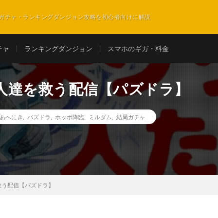
ガチャ・ランキングダンジョン攻略を初心者向けに解説
チャ
ランキングダンジョン
スマホのギガ・料金
人達を救う配信【パズドラ】
あへにき
,
パズドラ
,
ホッポ降臨
,
ミルダム
,
結局ガチャ
救う配信【パズドラ】