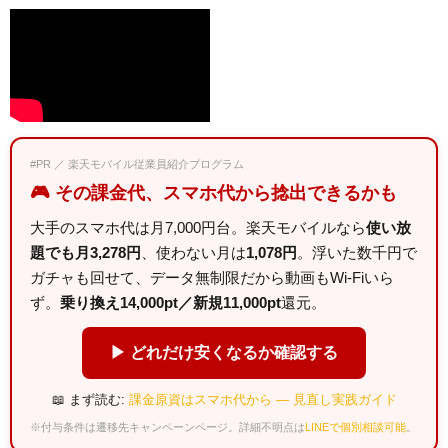
#PR ／ 楽天モバイル従業員紹介プログラム
🎮 その課金代、スマホ代から捻出できるかも
大手のスマホ代は月7,000円台。楽天モバイルなら
使い放
題でも月3,278円
、使わない月は
1,078円
。浮いた数千円で
ガチャも回せて、データ無制限だから動画もWi-Fiいら
ず。
乗り換え14,000pt／新規11,000pt
還元。
▶ どれだけ安くなるか確認する
📖 まず読む:
課金原資はスマホ代から — 見直し実践ガイド
※付与条件は遷移先キャンペーンページ。詳細不明点は
LINEで個別相談可能
。