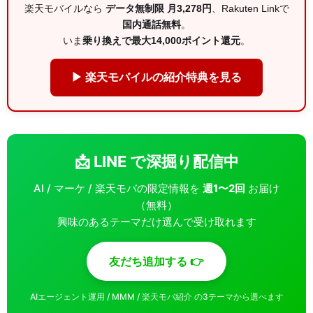
楽天モバイルなら
データ無制限 月3,278円
、Rakuten Linkで
国内通話無料
。
いま
乗り換えで最大14,000ポイント還元
。
▶ 楽天モバイルの紹介特典を見る
📩 LINE で深掘り配信中
AI / マーケ / 楽天モバの限定情報を
週1〜2回
お届け
（無料）
興味のあるテーマだけ選んで受け取れます
友だち追加する 👉
AIエージェント運用 / MMM / 楽天モバ紹介 の3テーマから選べます