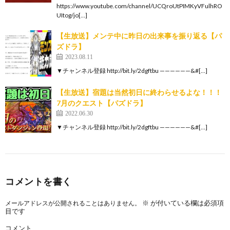
https://www.youtube.com/channel/UCQroUtPIMKyVFulhRO
UItog/jo[…]
【生放送】メンテ中に昨日の出来事を振り返る【パ
ズドラ】
2023.08.11
▼チャンネル登録 http://bit.ly/2dgftbu ——————&#[…]
【生放送】宿題は当然初日に終わらせるよな！！！
7月のクエスト【パズドラ】
2022.06.30
▼チャンネル登録 http://bit.ly/2dgftbu ——————&#[…]
コメントを書く
※
が付いている欄は必須項
メールアドレスが公開されることはありません。
目です
コメント