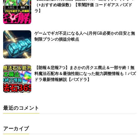
（+おすすめ確保数）【常闇評価 コードギアス パズド
ラ】
ゲームでギガ不足になる人へ|月何GB必要かの目安と無
制限プランの損益分岐点
【朗報＆悲報7つ】まさかの月クエ廃止＆一部サ終！無
料魔法石配布＆最強性能になった能力調整情報も！パズ
ドラ最新情報解説【パズドラ】
最近のコメント
アーカイブ