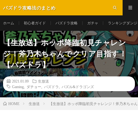
パズドラ攻略法のまとめ
ホーム
初心者ガイド
パズドラ攻略
ガチャ
ランキングダンジ
【生放送】ホッポ降臨初見チャレン
ジ！斧乃木ちゃんでクリア目指す！
【パズドラ】
2021.01.09
生放送
Gaming
,
ダチョー
,
パズドラ
,
パズル&ドラゴンズ
生放送
【生放送】ホッポ降臨初見チャレンジ！斧乃木ちゃん
HOME