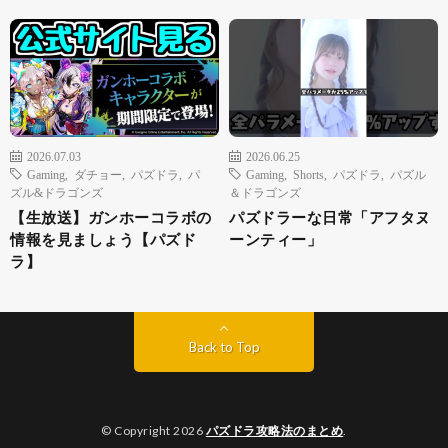
2026.07.03
2026.06.25
Gaming
,
ダチョー
,
パズドラ
,
パ
Gaming
,
Shorts
,
パズドラ
,
パズル
ズル&ドラゴンズ
＆ドラゴンズ
【生放送】ガンホーコラボの
パズドラーな日常「アフタヌ
情報を見ましょう【パズド
ーンティー」
ラ】
Back to Top
© Copyright 2026
パズドラ攻略法のまとめ
.