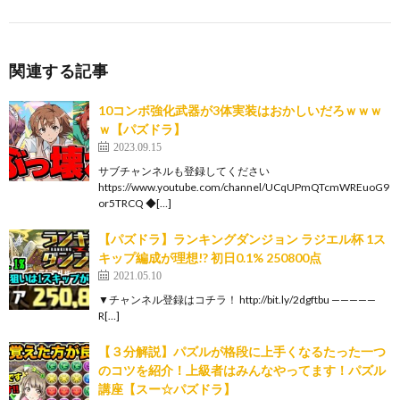
関連する記事
10コンボ強化武器が3体実装はおかしいだろｗｗｗ
ｗ【パズドラ】
2023.09.15
サブチャンネルも登録してください
https://www.youtube.com/channel/UCqUPmQTcmWREuoG9
or5TRCQ ◆[…]
【パズドラ】ランキングダンジョン ラジエル杯 1ス
キップ編成が理想!? 初日0.1% 250800点
2021.05.10
▼チャンネル登録はコチラ！ http://bit.ly/2dgftbu —————
R[…]
【３分解説】パズルが格段に上手くなるたった一つ
のコツを紹介！上級者はみんなやってます！パズル
講座【スー☆パズドラ】