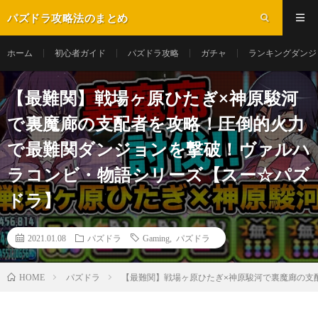
パズドラ攻略法のまとめ
ホーム
初心者ガイド
パズドラ攻略
ガチャ
ランキングダンジ
【最難関】戦場ヶ原ひたぎ×神原駿河
で裏魔廊の支配者を攻略！圧倒的火力
で最難関ダンジョンを撃破！ヴァルハ
ラコンビ・物語シリーズ【スー☆パズ
ドラ】
2021.01.08
パズドラ
Gaming
,
パズドラ
パズドラ
【最難関】戦場ヶ原ひたぎ×神原駿河で裏魔廊の支
HOME