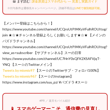
📖 まず読む:
課金原資はスマホ代から — 見直し実践ガイド
※付与条件は遷移先キャンペーンページ。詳細不明点は
LINEで個別相談可能
。
【メンバー登録はこちらから！】
https://www.youtube.com/channel/UCQroUtPIMKyVFulhROUItog/
join ★☆★チャンネル登録よろしくお願いします★☆★ 【メインの
パズドラチャンネル】
https://www.youtube.com/channel/UCQroUtPIMKyVFulhROUItog?
view_as=subscriber 【サブチャンネル】スーの日常
https://www.youtube.com/channel/UC7HnY0sQFK2XSAFVjqT-
YNQ 【スー☆のTwitterメイン】
Tweets by miomio97
【スー☆のTwitterサブ・フォロバ100%】
Tweets by miomio967
【スー☆のInstagram】
https://www.instagram.com/suu_pz/ #パズドラ #スー☆
#PR ／ 楽天モバイル紹介
📱 スマホゲーマーこそ、通信費の見直し