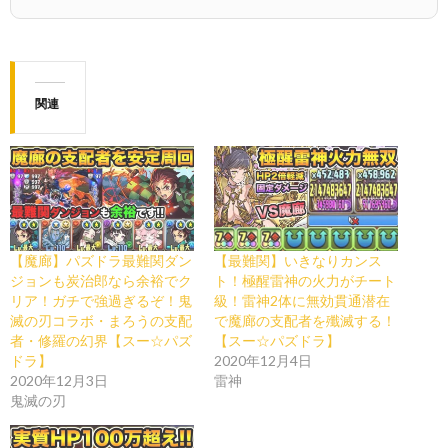
関連
【魔廊】パズドラ最難関ダン
【最難関】いきなりカンス
ジョンも炭治郎なら余裕でク
ト！極醒雷神の火力がチート
リア！ガチで強過ぎるぞ！鬼
級！雷神2体に無効貫通潜在
滅の刃コラボ・まろうの支配
で魔廊の支配者を殲滅する！
者・修羅の幻界【スー☆パズ
【スー☆パズドラ】
ドラ】
2020年12月4日
2020年12月3日
雷神
鬼滅の刃