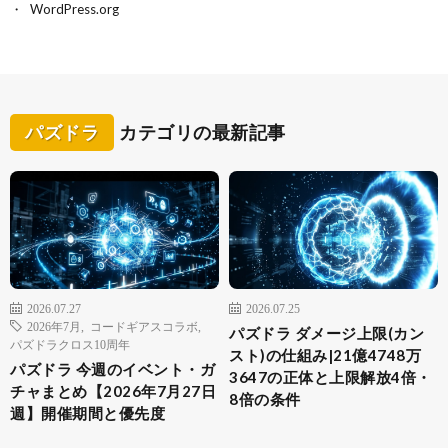
WordPress.org
パズドラ
カテゴリの最新記事
2026.07.27
2026.07.25
2026年7月
,
コードギアスコラボ
,
パズドラ ダメージ上限(カン
パズドラクロス10周年
スト)の仕組み|21億4748万
パズドラ 今週のイベント・ガ
3647の正体と上限解放4倍・
チャまとめ【2026年7月27日
8倍の条件
週】開催期間と優先度