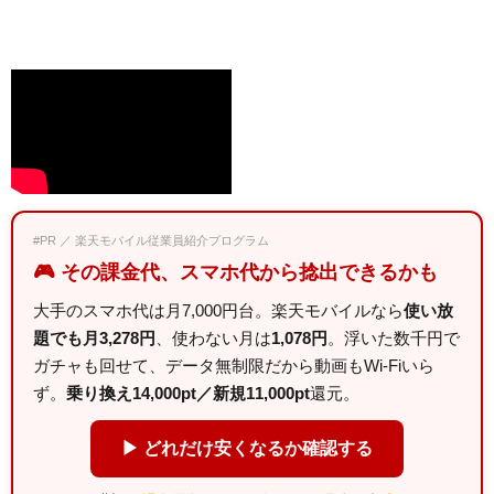
#PR ／ 楽天モバイル従業員紹介プログラム
🎮 その課金代、スマホ代から捻出できるかも
大手のスマホ代は月7,000円台。楽天モバイルなら
使い放
題でも月3,278円
、使わない月は
1,078円
。浮いた数千円で
ガチャも回せて、データ無制限だから動画もWi-Fiいら
ず。
乗り換え14,000pt／新規11,000pt
還元。
▶ どれだけ安くなるか確認する