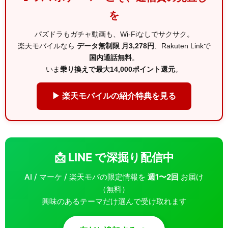
を
パズドラもガチャ動画も、Wi-Fiなしでサクサク。
楽天モバイルなら
データ無制限 月3,278円
、Rakuten Linkで
国内通話無料
。
いま
乗り換えで最大14,000ポイント還元
。
▶ 楽天モバイルの紹介特典を見る
📩 LINE で深掘り配信中
AI / マーケ / 楽天モバの限定情報を
週1〜2回
お届け
（無料）
興味のあるテーマだけ選んで受け取れます