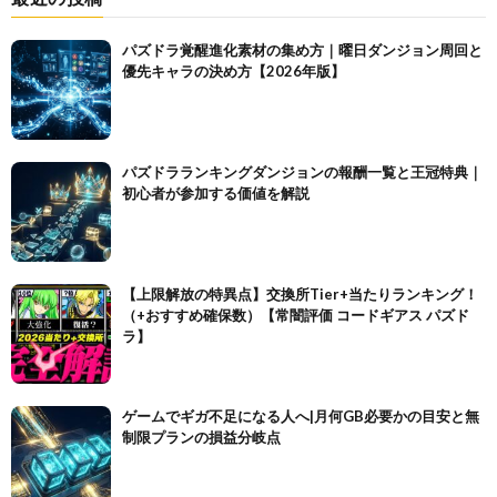
パズドラ覚醒進化素材の集め方｜曜日ダンジョン周回と
優先キャラの決め方【2026年版】
パズドラランキングダンジョンの報酬一覧と王冠特典｜
初心者が参加する価値を解説
【上限解放の特異点】交換所Tier+当たりランキング！
（+おすすめ確保数）【常闇評価 コードギアス パズド
ラ】
ゲームでギガ不足になる人へ|月何GB必要かの目安と無
制限プランの損益分岐点