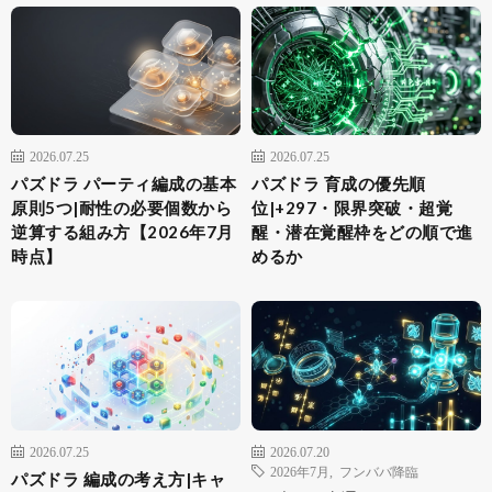
2026.07.25
2026.07.25
パズドラ パーティ編成の基本
パズドラ 育成の優先順
原則5つ|耐性の必要個数から
位|+297・限界突破・超覚
逆算する組み方【2026年7月
醒・潜在覚醒枠をどの順で進
時点】
めるか
2026.07.25
2026.07.20
2026年7月
,
フンババ降臨
パズドラ 編成の考え方|キャ