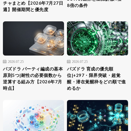
チャまとめ【2026年7月27日
8倍の条件
週】開催期間と優先度
2026.07.25
2026.07.25
パズドラ パーティ編成の基本
パズドラ 育成の優先順
原則5つ|耐性の必要個数から
位|+297・限界突破・超覚
逆算する組み方【2026年7月
醒・潜在覚醒枠をどの順で進
時点】
めるか