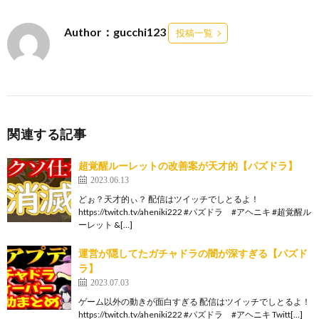
Author：gucchi123
投稿一覧
関連する記事
超覚醒ルーレットの改善案が天才的【パズドラ】
2023.06.13
どぉ？天才的ぃ？ 配信はツイッチでしとるよ！
https://twitch.tv/aheniki222 #パズドラ #アヘニキ #超覚醒ル
ーレット &[…]
運営が隠してたガチャドラの闇が深すぎる【パズド
ラ】
2023.07.03
ゲーム以外の動きが面白すぎる 配信はツイッチでしとるよ！
https://twitch.tv/aheniki222 #パズドラ #アヘニキ Twitt[…]