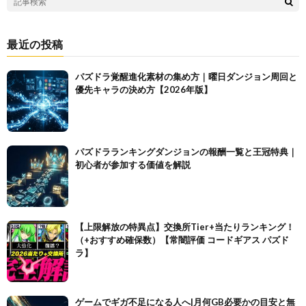
最近の投稿
パズドラ覚醒進化素材の集め方｜曜日ダンジョン周回と
優先キャラの決め方【2026年版】
パズドラランキングダンジョンの報酬一覧と王冠特典｜
初心者が参加する価値を解説
【上限解放の特異点】交換所Tier+当たりランキング！
（+おすすめ確保数）【常闇評価 コードギアス パズド
ラ】
ゲームでギガ不足になる人へ|月何GB必要かの目安と無