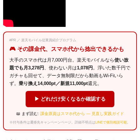
#PR ／ 楽天モバイル従業員紹介プログラム
🎮 その課金代、スマホ代から捻出できるかも
大手のスマホ代は月7,000円台。楽天モバイルなら
使い放
題でも月3,278円
、使わない月は
1,078円
。浮いた数千円で
ガチャも回せて、データ無制限だから動画もWi-Fiいら
ず。
乗り換え14,000pt／新規11,000pt
還元。
▶ どれだけ安くなるか確認する
📖 まず読む:
課金原資はスマホ代から — 見直し実践ガイド
※付与条件は遷移先キャンペーンページ。詳細不明点は
LINEで個別相談可能
。