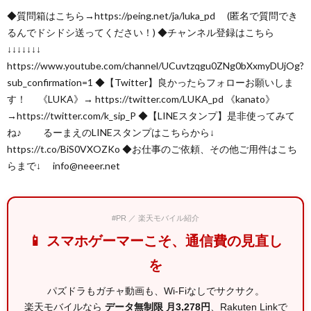
◆質問箱はこちら→https://peing.net/ja/luka_pd (匿名で質問でき
るんでドシドシ送ってください！) ◆チャンネル登録はこちら
↓↓↓↓↓↓↓
https://www.youtube.com/channel/UCuvtzqgu0ZNg0bXxmyDUjOg?
sub_confirmation=1 ◆【Twitter】良かったらフォローお願いしま
す！ 《LUKA》→ https://twitter.com/LUKA_pd 《kanato》
→https://twitter.com/k_sip_P ◆【LINEスタンプ】是非使ってみて
ね♪ るーまえのLINEスタンプはこちらから↓
https://t.co/BiS0VXOZKo ◆お仕事のご依頼、その他ご用件はこち
らまで↓ info@neeer.net
#PR ／ 楽天モバイル紹介
📱 スマホゲーマーこそ、通信費の見直し
を
パズドラもガチャ動画も、Wi-Fiなしでサクサク。
楽天モバイルなら
データ無制限 月3,278円
、Rakuten Linkで