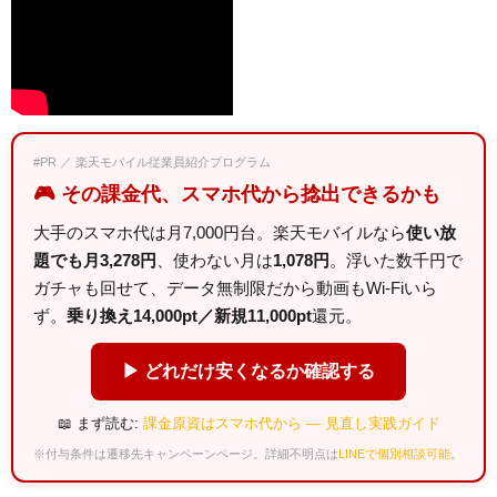
#PR ／ 楽天モバイル従業員紹介プログラム
🎮 その課金代、スマホ代から捻出できるかも
大手のスマホ代は月7,000円台。楽天モバイルなら
使い放
題でも月3,278円
、使わない月は
1,078円
。浮いた数千円で
ガチャも回せて、データ無制限だから動画もWi-Fiいら
ず。
乗り換え14,000pt／新規11,000pt
還元。
▶ どれだけ安くなるか確認する
📖 まず読む:
課金原資はスマホ代から — 見直し実践ガイド
※付与条件は遷移先キャンペーンページ。詳細不明点は
LINEで個別相談可能
。