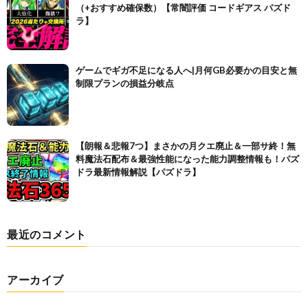
（+おすすめ確保数）【常闇評価 コードギアス パズド
ラ】
ゲームでギガ不足になる人へ|月何GB必要かの目安と無
制限プランの損益分岐点
【朗報＆悲報7つ】まさかの月クエ廃止＆一部サ終！無
料魔法石配布＆最強性能になった能力調整情報も！パズ
ドラ最新情報解説【パズドラ】
最近のコメント
アーカイブ