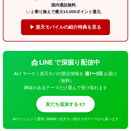
国内通話無料
。
いま
乗り換えで最大14,000ポイント還元
。
▶ 楽天モバイルの紹介特典を見る
📩 LINE で深掘り配信中
AI / マーケ / 楽天モバの限定情報を
週1〜2回
お届け
（無料）
興味のあるテーマだけ選んで受け取れます
友だち追加する 👉
AIエージェント運用 / MMM / 楽天モバ紹介 の3テーマから選べます