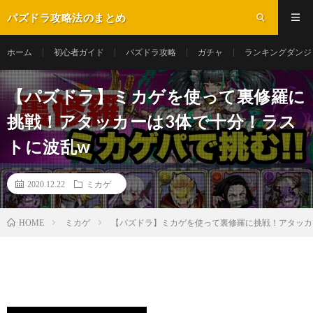
パズドラ攻略法のまとめ
ホーム
初心者ガイド
パズドラ攻略
ガチャ
ランキングダンジ
【パズドラ】ミカゲを使って裏修羅に
挑戦！アタッカーは3体で十分！ラス
トに波乱w
2020.12.22
ミカゲ
ミカゲ
【パズドラ】ミカゲを使って裏修羅に挑戦！アタッカ
HOME