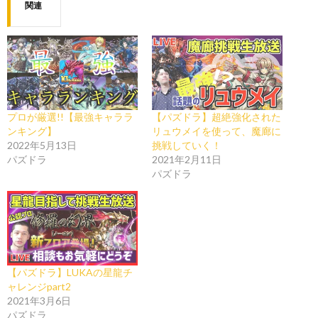
関連
プロが厳選!!【最強キャララ
【パズドラ】超絶強化された
ンキング】
リュウメイを使って、魔廊に
2022年5月13日
挑戦していく！
パズドラ
2021年2月11日
パズドラ
【パズドラ】LUKAの星龍チ
ャレンジpart2
2021年3月6日
パズドラ