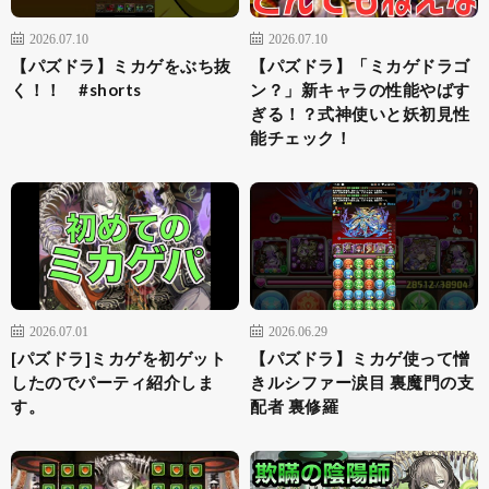
2026.07.10
2026.07.10
【パズドラ】ミカゲをぶち抜
【パズドラ】「ミカゲドラゴ
く！！ #shorts
ン？」新キャラの性能やばす
ぎる！？式神使いと妖初見性
能チェック！
2026.07.01
2026.06.29
[パズドラ]ミカゲを初ゲット
【パズドラ】ミカゲ使って憎
したのでパーティ紹介しま
きルシファー涙目 裏魔門の支
す。
配者 裏修羅