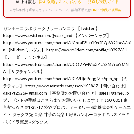
📖 まず読む:
課金原資はスマホ代から — 見直し実践ガイド
※付与条件は遷移先キャンペーンページ。詳細不明点は
LINEで個別相談可能
。
ガンホーコラボ ダークサリーガンコラ 【Twitter 】
https://www.twitter.com/@daks_pad 【メンバーシップ】
https://www.youtube.com/channel/UCntaF3Ur0l0n2EQzW2jlocA/joi
n 【MIldomミルダム】 https://www.mildom.com/profile/10297681
【レーダーチャンネル】
https://www.youtube.com/channel/UCOVPjHViq3ZsASMv9q63ZN
A 【サブチャンネル】
https://www.youtube.com/channel/UCrVHjoPeqgfZm5pm_bp 【ミ
ラティブ】 https://www.mirrativ.com/user/465867 【問い合わせ】
daksyt2525@gmail.com 【事務所のお問い合わせ】 sales@game8.jp
プレゼントや手紙はこちらまでお願いいたします！ 〒150-0011 東
京都渋谷区東1-32-12 渋谷プロパティータワー7階 株式会社ゲームエ
イト ダックス宛 音楽:甘茶の音楽工房 #ガンホーコラボ #パズドラ #
パズドラ実況 #ダックス