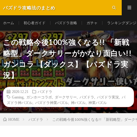
パズドラ攻略法のまとめ
ホーム
初心者ガイド
パズドラ攻略
ガチャ
ランキングダンジ
この戦略今後100%強くなる!! 「新戦
略型」ダークサリーがかなり面白い!!
ガンコラ 【ダックス】【パズドラ実
況】
2020.12.21
パズドラ
Gaming
,
ガンホーコラボ
,
ダークサリー
,
パズドラ
,
パズドラ実況
,
パ
ズドラ神パズル
,
パズドラ神業パズル
,
神パズル
,
神業パズル
パズドラ
この戦略今後100%強くなる!! 「新戦略型」ダー
HOME