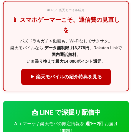
#PR ／ 楽天モバイル紹介
📱 スマホゲーマーこそ、通信費の見直し
を
パズドラもガチャ動画も、Wi-Fiなしでサクサク。
楽天モバイルなら
データ無制限 月3,278円
、Rakuten Linkで
国内通話無料
。
いま
乗り換えで最大14,000ポイント還元
。
▶ 楽天モバイルの紹介特典を見る
📩 LINE で深掘り配信中
AI / マーケ / 楽天モバの限定情報を
週1〜2回
お届け
（無料）