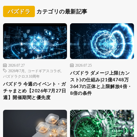
パズドラ
カテゴリの最新記事
2026.07.27
2026.07.25
2026年7月
,
コードギアスコラボ
,
パズドラ ダメージ上限(カン
パズドラクロス10周年
スト)の仕組み|21億4748万
パズドラ 今週のイベント・ガ
3647の正体と上限解放4倍・
チャまとめ【2026年7月27日
8倍の条件
週】開催期間と優先度