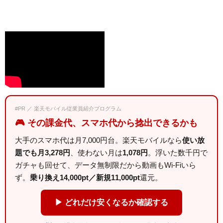
#PR ／ 楽天モバイル従業員紹介プログラム
🎮 その課金代、スマホ代から捻出できるかも
大手のスマホ代は月7,000円台。楽天モバイルなら
使い放
題でも月3,278円
、使わない月は
1,078円
。浮いた数千円で
ガチャも回せて、データ無制限だから動画もWi-Fiいら
ず。
乗り換え14,000pt／新規11,000pt
還元。
▶ どれだけ安くなるか確認する