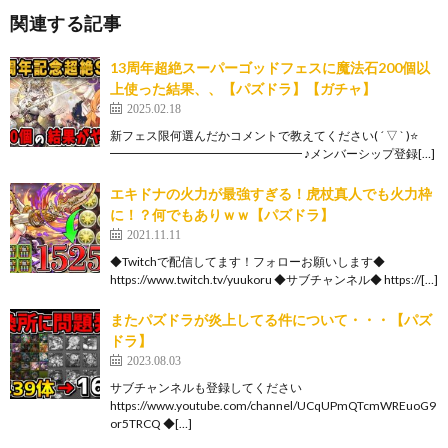
関連する記事
13周年超絶スーパーゴッドフェスに魔法石200個以
上使った結果、、【パズドラ】【ガチャ】
2025.02.18
新フェス限何選んだかコメントで教えてください( ´ ▽ ` )⭐️
━━━━━━━━━━━━━━━━ ♪メンバーシップ登録[…]
エキドナの火力が最強すぎる！虎杖真人でも火力枠
に！？何でもありｗｗ【パズドラ】
2021.11.11
◆Twitchで配信してます！フォローお願いします◆
https://www.twitch.tv/yuukoru ◆サブチャンネル◆ https://[…]
またパズドラが炎上してる件について・・・【パズ
ドラ】
2023.08.03
サブチャンネルも登録してください
https://www.youtube.com/channel/UCqUPmQTcmWREuoG9
or5TRCQ ◆[…]