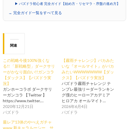
▶ パズドラ初心者 完全ガイド【始め方・リセマラ・序盤の進め方】
→ 完全ガイド一覧をすべて見る
関連
この戦略今後100%強くな
【霧雨チャレンジ】バカみた
る!! 「新戦略型」ダークサリ
いな『オールマイト』がバカ
ーがかなり面白い!!ガンコラ
みたいWWWWWWW【ダッ
【ダックス】【パズドラ実
クス】【パズドラ実況】
況】
パズドラ霧雨チャレンジ テ
ガンホーコラボ ダークサリ
ンプレ最強リーダーランキン
ーガンコラ 【Twitter 】
グ僕のヒーローアカデミア
https://www.twitter.…
ヒロアカ オールマイト…
2020年12月21日
2026年6月4日
パズドラ
パズドラ
最レア13体のやべえガチャ
www 新キャラルーシー、サ