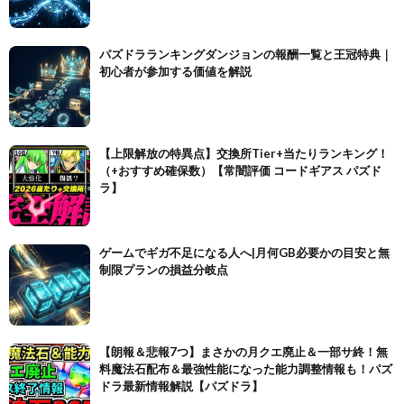
パズドラランキングダンジョンの報酬一覧と王冠特典｜
初心者が参加する価値を解説
【上限解放の特異点】交換所Tier+当たりランキング！
（+おすすめ確保数）【常闇評価 コードギアス パズド
ラ】
ゲームでギガ不足になる人へ|月何GB必要かの目安と無
制限プランの損益分岐点
【朗報＆悲報7つ】まさかの月クエ廃止＆一部サ終！無
料魔法石配布＆最強性能になった能力調整情報も！パズ
ドラ最新情報解説【パズドラ】