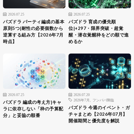
2026.07.25
2026.07.25
パズドラ パーティ編成の基本
パズドラ 育成の優先順
原則5つ|耐性の必要個数から
位|+297・限界突破・超覚
逆算する組み方【2026年7月
醒・潜在覚醒枠をどの順で進
時点】
めるか
2026.07.25
2026.07.20
2026年7月
,
フンババ降臨
パズドラ 編成の考え方|キャ
パズドラ 今週のイベント・ガ
ラに依存しない「枠の予算配
チャまとめ【2026年07月】
分」と妥協の順番
開催期間と優先度を解説