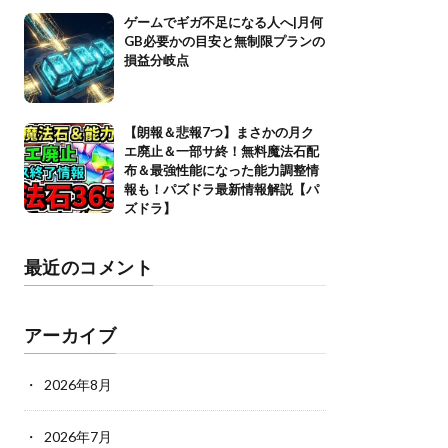
ゲームでギガ不足になる人へ|月何
GB必要かの目安と無制限プランの
損益分岐点
【朗報＆悲報7つ】まさかの月ク
エ廃止＆一部サ終！無料魔法石配
布＆最強性能になった能力調整情
報も！パズドラ最新情報解説【パ
ズドラ】
最近のコメント
アーカイブ
2026年8月
2026年7月