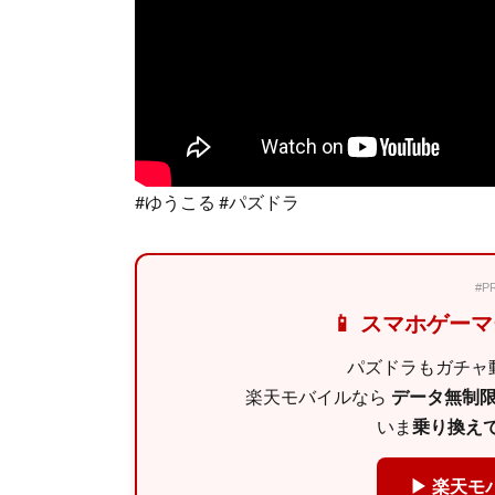
#ゆうこる #パズドラ
#
📱 スマホゲー
パズドラもガチャ動
楽天モバイルなら
データ無制限 
いま
乗り換えで
▶ 楽天モ