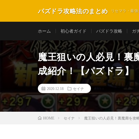
パズドラ攻略法のまとめ
リセマラ・最強
ホーム
初心者ガイド
パズドラ攻略
ガ
魔王狙いの人必見！裏
成紹介！【パズドラ】
2020.12.18
セイナ
セイナ
魔王狙いの人必見！裏魔廊を攻
HOME