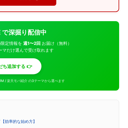
INE で深掘り配信中
モバの限定情報を
週1〜2回
お届け（無料）
ーマだけ選んで受け取れます
だち追加する 👉
MMM / 楽天モバ紹介 の3テーマから選べます
ド【効率的な始め方】