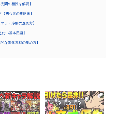
木光闇の相性を解説】
イド【初心者の攻略術】
セマラ・序盤の進め方】
覚えたい基本用語】
率的な進化素材の集め方】