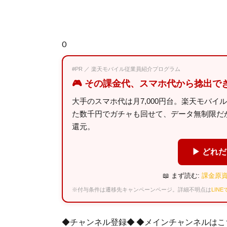
0
#PR ／ 楽天モバイル従業員紹介プログラム
🎮 その課金代、スマホ代から捻出で
大手のスマホ代は月7,000円台。楽天モバイ
た数千円でガチャも回せて、データ無制限だから
還元。
▶ どれ
📖 まず読む:
課金原資
※付与条件は遷移先キャンペーンページ。詳細不明点は
LIN
◆チャンネル登録◆ ◆メインチャンネルはこ