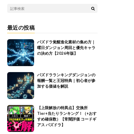
最近の投稿
パズドラ覚醒進化素材の集め方｜
曜日ダンジョン周回と優先キャラ
の決め方【2026年版】
パズドラランキングダンジョンの
報酬一覧と王冠特典｜初心者が参
加する価値を解説
【上限解放の特異点】交換所
Tier+当たりランキング！（+おす
すめ確保数）【常闇評価 コードギ
アス パズドラ】