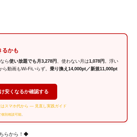
きるかも
ルなら
使い放題でも月3,278円
、使わない月は
1,078円
。浮い
動画もWi-Fiいらず。
乗り換え14,000pt／新規11,000pt
だけ安くなるか確認する
はスマホ代から — 見直し実践ガイド
Eで個別相談可能
。
ちらから！◆