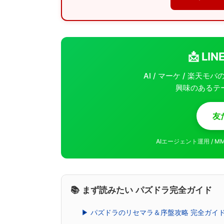
📩 L
AI / マーケ / 楽天
興味のあるテ
友
AIエージェント運用 / 
📚 まず読みたい パズドラ完全ガイド
▶ パズドラのリセマラ＆序盤攻略 完全ガイ