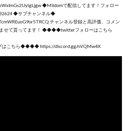
CEogoSmoWxlmGs2UyIgLjgw ◆Mildomで配信してます！フォロー
10082624 ◆サブチャンネル◆
/UCqUPmQTcmWREuoG9or5TRCQ チャンネル登録と高評価、コメン
せて貰ってます！ ◆◆◆◆twitterフォローはこちら
◆◆◆◆ https://discord.gg/nVQMw4X