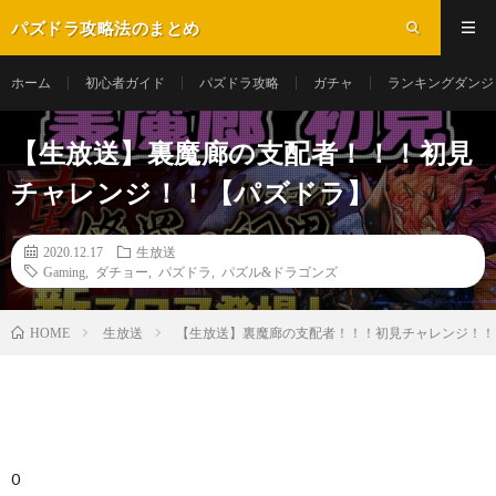
パズドラ攻略法のまとめ
ホーム
初心者ガイド
パズドラ攻略
ガチャ
ランキングダンジ
【生放送】裏魔廊の支配者！！！初見
チャレンジ！！【パズドラ】
2020.12.17
生放送
Gaming
,
ダチョー
,
パズドラ
,
パズル&ドラゴンズ
生放送
【生放送】裏魔廊の支配者！！！初見チャレンジ！！
HOME
0