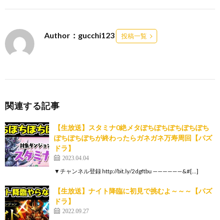
Author：gucchi123
投稿一覧
関連する記事
【生放送】スタミナ0絶メタぽちぽちぽちぽちぽち
ぽちぽちぽちが終わったらガネガネ万寿周回【パズ
ドラ】
2023.04.04
▼チャンネル登録 http://bit.ly/2dgftbu ——————&#[…]
【生放送】ナイト降臨に初見で挑むよ～～～【パズ
ドラ】
2022.09.27