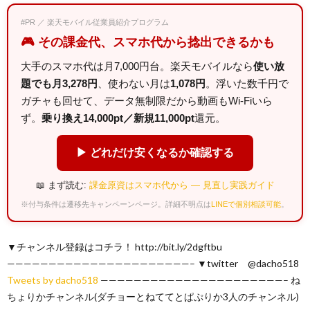
#PR ／ 楽天モバイル従業員紹介プログラム
🎮 その課金代、スマホ代から捻出できるかも
大手のスマホ代は月7,000円台。楽天モバイルなら
使い放
題でも月3,278円
、使わない月は
1,078円
。浮いた数千円で
ガチャも回せて、データ無制限だから動画もWi-Fiいら
ず。
乗り換え14,000pt／新規11,000pt
還元。
▶ どれだけ安くなるか確認する
📖 まず読む:
課金原資はスマホ代から — 見直し実践ガイド
※付与条件は遷移先キャンペーンページ。詳細不明点は
LINEで個別相談可能
。
▼チャンネル登録はコチラ！ http://bit.ly/2dgftbu
——————————————————————– ▼twitter @dacho518
Tweets by dacho518
——————————————————————– ね
ちょりかチャンネル(ダチョーとねててとぱぷりか3人のチャンネル)