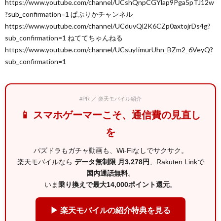
https://www.youtube.com/channel/UCshQnpCGYlap9Pga5pTJ12w
?sub_confirmation=1 ぱぷりかチャンネル
https://www.youtube.com/channel/UCduvQl2K6CZp0axtojrDs4g?
sub_confirmation=1 ねててちゃんねる
https://www.youtube.com/channel/UCsuyIimurUhn_BZm2_6VeyQ?
sub_confirmation=1
#PR ／ 楽天モバイル紹介
📱 スマホゲーマーこそ、通信費の見直し
を
パズドラもガチャ動画も、Wi-Fiなしでサクサク。
楽天モバイルなら
データ無制限 月3,278円
、Rakuten Linkで
国内通話無料
。
いま
乗り換えで最大14,000ポイント還元
。
▶ 楽天モバイルの紹介特典を見る