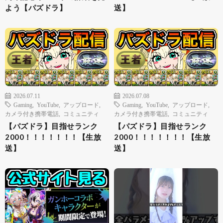
よう【パズドラ】
送】
2026.07.11
2026.07.08
Gaming
,
YouTube
,
アップロード
,
Gaming
,
YouTube
,
アップロード
,
カメラ付き携帯電話
,
コミュニティ
カメラ付き携帯電話
,
コミュニティ
【パズドラ】目指せランク
【パズドラ】目指せランク
2000！！！！！！！【生放
2000！！！！！！！【生放
送】
送】