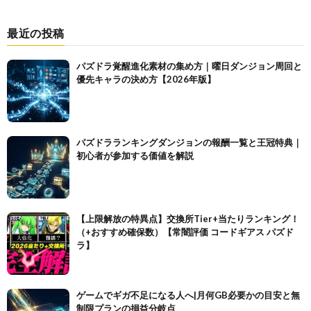
最近の投稿
パズドラ覚醒進化素材の集め方｜曜日ダンジョン周回と
優先キャラの決め方【2026年版】
パズドラランキングダンジョンの報酬一覧と王冠特典｜
初心者が参加する価値を解説
【上限解放の特異点】交換所Tier+当たりランキング！
（+おすすめ確保数）【常闇評価 コードギアス パズド
ラ】
ゲームでギガ不足になる人へ|月何GB必要かの目安と無
制限プランの損益分岐点