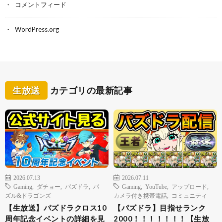
コメントフィード
WordPress.org
生放送
カテゴリの最新記事
2026.07.13
2026.07.11
Gaming
,
ダチョー
,
パズドラ
,
パ
Gaming
,
YouTube
,
アップロード
,
ズル&ドラゴンズ
カメラ付き携帯電話
,
コミュニティ
【生放送】パズドラクロス10
【パズドラ】目指せランク
周年記念イベントの詳細を見
2000！！！！！！！【生放