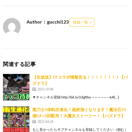
Author：gucchi123
投稿一覧
関連する記事
【生放送】FFコラボ情報見る！！！！！！！！【パ
ズドラ】
2023.10.06
▼チャンネル登録 http://bit.ly/2dgftbu ——————&#[…]
龍刀士5体転生進化！超絶強くなります！魔法石15
個GF×5回配布！大魔女ストーリー！【パズドラ】
2022.04.28
もし良かったらサブチャンネルも登録してください（頼む）