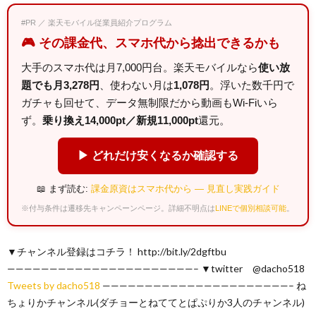
#PR ／ 楽天モバイル従業員紹介プログラム
🎮 その課金代、スマホ代から捻出できるかも
大手のスマホ代は月7,000円台。楽天モバイルなら
使い放
題でも月3,278円
、使わない月は
1,078円
。浮いた数千円で
ガチャも回せて、データ無制限だから動画もWi-Fiいら
ず。
乗り換え14,000pt／新規11,000pt
還元。
▶ どれだけ安くなるか確認する
📖 まず読む:
課金原資はスマホ代から — 見直し実践ガイド
※付与条件は遷移先キャンペーンページ。詳細不明点は
LINEで個別相談可能
。
▼チャンネル登録はコチラ！ http://bit.ly/2dgftbu
——————————————————————– ▼twitter @dacho518
Tweets by dacho518
——————————————————————– ね
ちょりかチャンネル(ダチョーとねててとぱぷりか3人のチャンネル)