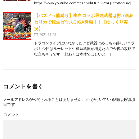
https://www.youtube.com/channel/UCqUPmQTcmWREuo[…]
【パズドラ龍縛り】幽白コラボ最強武器は酎!?酒豪
セリカで転生ゼウスGIGA降臨！！【ゆっくり実
況】
2021.11.25
ドラゴンタイプはいなかったけど武器はめっちゃ嬉しいコラ
ボ！ 今回はルーレット生成系武器が増えたので今後の攻略で
役立ちそうです！ 願わくば本体でほしいと[…]
コメントを書く
※
が付いている欄は必須項
メールアドレスが公開されることはありません。
目です
コメント