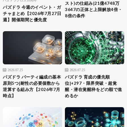
スト)の仕組み|21億4748万
パズドラ 今週のイベント・ガ
3647の正体と上限解放4倍・
チャまとめ【2026年7月27日
8倍の条件
週】開催期間と優先度
2026.07.25
2026.07.25
パズドラ パーティ編成の基本
パズドラ 育成の優先順
原則5つ|耐性の必要個数から
位|+297・限界突破・超覚
逆算する組み方【2026年7月
醒・潜在覚醒枠をどの順で進
時点】
めるか