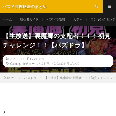
パズドラ攻略法のまとめ
ホーム
初心者ガイド
パズドラ攻略
ガチャ
ランキングダンジ
【生放送】裏魔廊の支配者！！！初見
チャレンジ！！【パズドラ】
2020.12.17
パズドラ
Gaming
,
ダチョー
,
パズドラ
,
パズル&ドラゴンズ
パズドラ
【生放送】裏魔廊の支配者！！！初見チャレンジ！
HOME
0