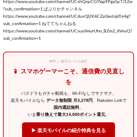
https://www.youtube.com/channel/UCshQnpCGYlap9Pga5pTJ12w
?sub_confirmation=1 ぱぷりかチャンネル
https://www.youtube.com/channel/UCduvQl2K6CZp0axtojrDs4g?
sub_confirmation=1 ねててちゃんねる
https://www.youtube.com/channel/UCsuyIimurUhn_BZm2_6VeyQ?
sub_confirmation=1
#PR ／ 楽天モバイル紹介
📱 スマホゲーマーこそ、通信費の見直し
を
パズドラもガチャ動画も、Wi-Fiなしでサクサク。
楽天モバイルなら
データ無制限 月3,278円
、Rakuten Linkで
国内通話無料
。
いま
乗り換えで最大14,000ポイント還元
。
▶ 楽天モバイルの紹介特典を見る