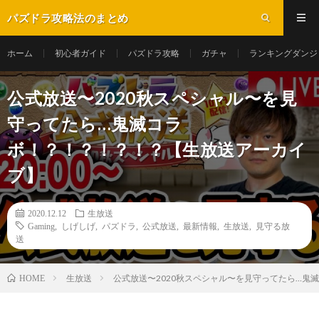
パズドラ攻略法のまとめ
ホーム
初心者ガイド
パズドラ攻略
ガチャ
ランキングダンジ
公式放送〜2020秋スペシャル〜を見
守ってたら…鬼滅コラ
ボ！？！？！？！？【生放送アーカイ
ブ】
2020.12.12
生放送
Gaming
,
しげしげ
,
パズドラ
,
公式放送
,
最新情報
,
生放送
,
見守る放
送
生放送
公式放送〜2020秋スペシャル〜を見守ってたら…鬼
HOME