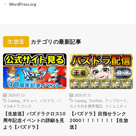
WordPress.org
生放送
カテゴリの最新記事
2026.07.13
2026.07.11
Gaming
,
ダチョー
,
パズドラ
,
パ
Gaming
,
YouTube
,
アップロード
,
ズル&ドラゴンズ
カメラ付き携帯電話
,
コミュニティ
【生放送】パズドラクロス10
【パズドラ】目指せランク
周年記念イベントの詳細を見
2000！！！！！！！【生放
よう【パズドラ】
送】