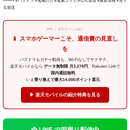
===== #パズドラ #鬼滅の刃 #鬼滅コラボ #公式放送 #最新情報 #見守
る放送
#PR ／ 楽天モバイル紹介
📱 スマホゲーマーこそ、通信費の見直し
を
パズドラもガチャ動画も、Wi-Fiなしでサクサク。
楽天モバイルなら
データ無制限 月3,278円
、Rakuten Linkで
国内通話無料
。
いま
乗り換えで最大14,000ポイント還元
。
▶ 楽天モバイルの紹介特典を見る
📩 LINE で深掘り配信中