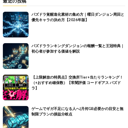
最近の投稿
パズドラ覚醒進化素材の集め方｜曜日ダンジョン周回と
優先キャラの決め方【2026年版】
パズドラランキングダンジョンの報酬一覧と王冠特典｜
初心者が参加する価値を解説
【上限解放の特異点】交換所Tier+当たりランキング！
（+おすすめ確保数）【常闇評価 コードギアス パズド
ラ】
ゲームでギガ不足になる人へ|月何GB必要かの目安と無
制限プランの損益分岐点