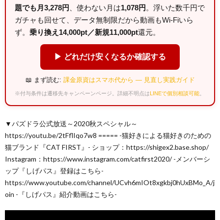
題でも月3,278円
、使わない月は
1,078円
。浮いた数千円で
ガチャも回せて、データ無制限だから動画もWi-Fiいら
ず。
乗り換え14,000pt／新規11,000pt
還元。
▶ どれだけ安くなるか確認する
📖 まず読む:
課金原資はスマホ代から — 見直し実践ガイド
※付与条件は遷移先キャンペーンページ。詳細不明点は
LINEで個別相談可能
。
▼パズドラ公式放送～2020秋スペシャル～
https://youtu.be/2tFflIqo7w8 ===== -猫好きによる猫好きのための
猫ブランド『CAT FIRST』- ショップ：https://shigex2.base.shop/
Instagram：https://www.instagram.com/catfirst2020/ -メンバーシ
ップ『しげパス』登録はこちら-
https://www.youtube.com/channel/UCvh6mIOt8xgkbj0hUxBMo_A/j
oin -『しげパス』紹介動画はこちら-