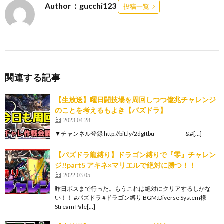
Author：gucchi123
投稿一覧
関連する記事
【生放送】曜日闘技場を周回しつつ億兆チャレンジ
のことを考えるもよき【パズドラ】
2023.04.28
▼チャンネル登録 http://bit.ly/2dgftbu ——————&#[…]
【パズドラ龍縛り】ドラゴン縛りで『零』チャレン
ジ!!part5 アキネ×マリエルで絶対に勝つ！！
2022.03.05
昨日ボスまで行った。もうこれは絶対にクリアするしかな
い！！ #パズドラ #ドラゴン縛り BGM:Diverse System様
Stream Pale[…]