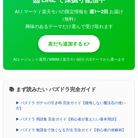
AI / マーケ / 楽天モバの限定情報を
週1〜2回
お届け
（無料）
興味のあるテーマだけ選んで受け取れます
友だち追加する 👉
AIエージェント運用 / MMM / 楽天モバ紹介 の3テーマから選べます
📚 まず読みたい パズドラ完全ガイド
▶ パズドラ ガチャの引き時 完全ガイド【後悔しない魔法石の使い
方】
▶ パズドラ 用語集 完全ガイド【初心者が覚えたい基本用語】
▶ パズドラ 無課金で強くなる方法 完全ガイド【初心者の攻略術】