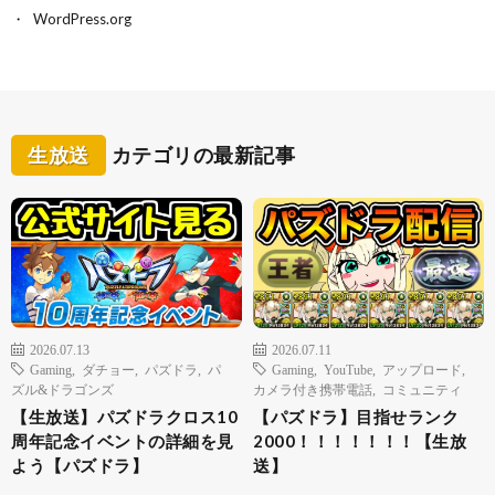
WordPress.org
生放送
カテゴリの最新記事
2026.07.13
2026.07.11
Gaming
,
ダチョー
,
パズドラ
,
パ
Gaming
,
YouTube
,
アップロード
,
ズル&ドラゴンズ
カメラ付き携帯電話
,
コミュニティ
【生放送】パズドラクロス10
【パズドラ】目指せランク
周年記念イベントの詳細を見
2000！！！！！！！【生放
よう【パズドラ】
送】