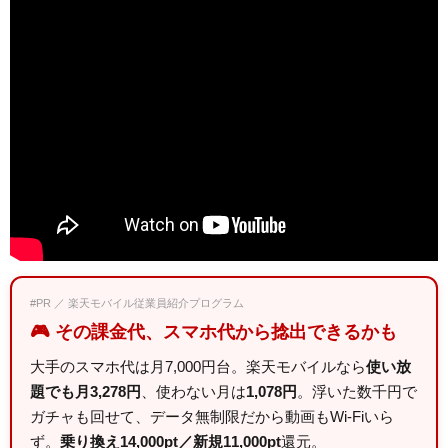
#PR ／ 楽天モバイル従業員紹介プログラム
🎮 その課金代、スマホ代から捻出できるかも
大手のスマホ代は月7,000円台。楽天モバイルなら
使い放
題でも月3,278円
、使わない月は
1,078円
。浮いた数千円で
ガチャも回せて、データ無制限だから動画もWi-Fiいら
ず。
乗り換え14,000pt／新規11,000pt
還元。