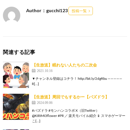
Author：gucchi123
投稿一覧
関連する記事
【生放送】眠れない人たちの二次会
2021.10.16
▼チャンネル登録はコチラ！ http://bit.ly/2dgftbu —————
R[…]
【生放送】周回でもするかー【パズドラ】
2024.09.06
#パズドラ #モンハンコラボ X（旧Twitter）
@KIRIMI3flower #PR ／ 楽天モバイル紹介 📱 スマホゲーマー
こ[…]