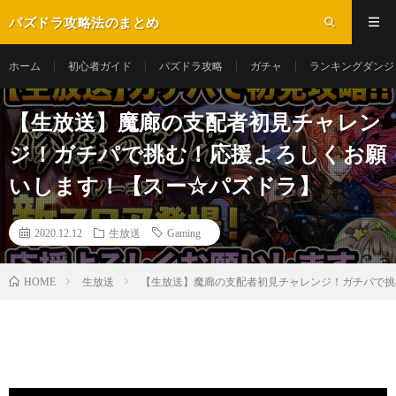
パズドラ攻略法のまとめ
ホーム
初心者ガイド
パズドラ攻略
ガチャ
ランキングダンジ
【生放送】魔廊の支配者初見チャレン
ジ！ガチパで挑む！応援よろしくお願
いします！【スー☆パズドラ】
2020.12.12
生放送
Gaming
生放送
【生放送】魔廊の支配者初見チャレンジ！ガチパで挑
HOME