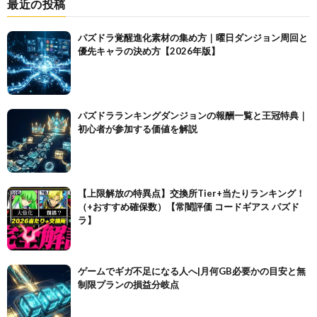
最近の投稿
パズドラ覚醒進化素材の集め方｜曜日ダンジョン周回と
優先キャラの決め方【2026年版】
パズドラランキングダンジョンの報酬一覧と王冠特典｜
初心者が参加する価値を解説
【上限解放の特異点】交換所Tier+当たりランキング！
（+おすすめ確保数）【常闇評価 コードギアス パズド
ラ】
ゲームでギガ不足になる人へ|月何GB必要かの目安と無
制限プランの損益分岐点