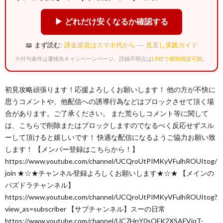
▶ どれだけ安くなるか確認する
📖 まず読む:
課金原資はスマホ代から — 見直し実践ガイド
※付与条件は遷移先キャンペーンページ。詳細不明点は
LINEで個別相談可能
。
初見攻略頑張ります！応援よろしくお願いします！ 他の方が不快に
思うコメントや、他配信への誘導行為などはブロックさせて頂く場
合があります。ご了承ください。 また荒らしコメント等に関して
は、こちらで削除またはブロックしますのでなるべく反応せずスル
ーして頂けると嬉しいです！ 快適な配信になるようご協力お願い致
します！ 【メンバー登録はこちらから！】
https://www.youtube.com/channel/UCQroUtPIMKyVFulhROUItog/
join ★☆★チャンネル登録よろしくお願いします★☆★ 【メインの
パズドラチャンネル】
https://www.youtube.com/channel/UCQroUtPIMKyVFulhROUItog?
view_as=subscriber 【サブチャンネル】スーの日常
https://www.youtube.com/channel/UC7HnY0sQFK2XSAFVjqT-