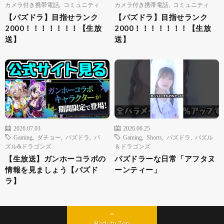
カメラ付き携帯電話
,
コミュニティ
カメラ付き携帯電話
,
コミュニティ
【パズドラ】目指せランク
【パズドラ】目指せランク
2000！！！！！！！【生放
2000！！！！！！！【生放
送】
送】
2026.07.03
2026.06.25
Gaming
,
ダチョー
,
パズドラ
,
パ
Gaming
,
Shorts
,
パズドラ
,
パズル
ズル&ドラゴンズ
＆ドラゴンズ
【生放送】ガンホーコラボの
パズドラーな日常「アフタヌ
情報を見ましょう【パズド
ーンティー」
ラ】
Back to Top