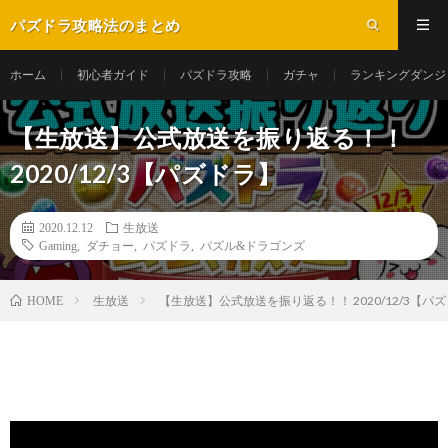
パズドラ攻略法のまとめ
ホーム
初心者ガイド
パズドラ攻略
ガチャ
ランキングダンジ
【生放送】公式放送を振り返る！！
2020/12/3【パズドラ】
2020.12.12
生放送
Gaming
,
ダチョー
,
パズドラ
,
パズル&ドラゴンズ
生放送
【生放送】公式放送を振り返る！！ 2020/12/3【パ
HOME