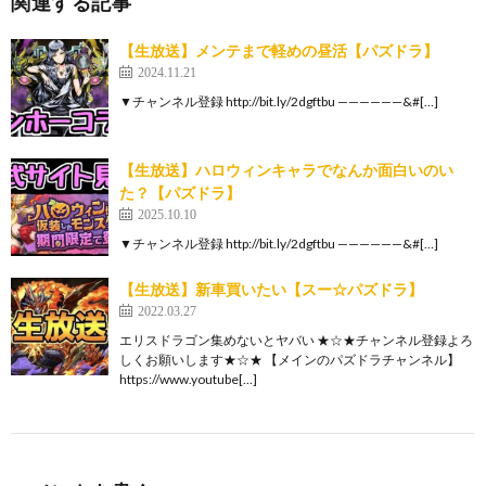
関連する記事
【生放送】メンテまで軽めの昼活【パズドラ】
2024.11.21
▼チャンネル登録 http://bit.ly/2dgftbu ——————&#[…]
【生放送】ハロウィンキャラでなんか面白いのい
た？【パズドラ】
2025.10.10
▼チャンネル登録 http://bit.ly/2dgftbu ——————&#[…]
【生放送】新車買いたい【スー☆パズドラ】
2022.03.27
エリスドラゴン集めないとヤバい ★☆★チャンネル登録よろ
しくお願いします★☆★ 【メインのパズドラチャンネル】
https://www.youtube[…]