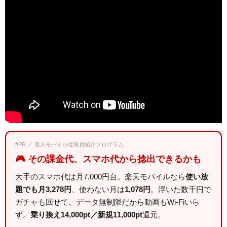
#PR ／ 楽天モバイル従業員紹介プログラム
🎮 その課金代、スマホ代から捻出できるかも
大手のスマホ代は月7,000円台。楽天モバイルなら
使い放
題でも月3,278円
、使わない月は
1,078円
。浮いた数千円で
ガチャも回せて、データ無制限だから動画もWi-Fiいら
ず。
乗り換え14,000pt／新規11,000pt
還元。