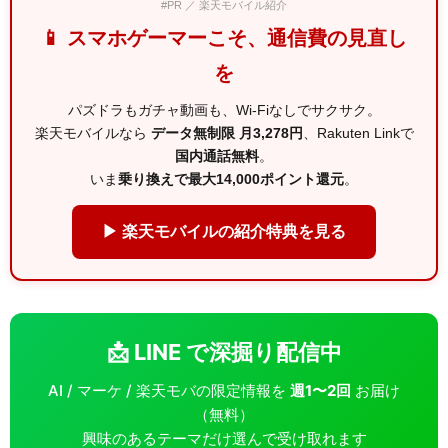
#PR ／ 楽天モバイル紹介
📱 スマホゲーマーこそ、通信費の見直し
を
パズドラもガチャ動画も、Wi-Fiなしでサクサク。
楽天モバイルなら
データ無制限 月3,278円
、Rakuten Linkで
国内通話無料
。
いま
乗り換えで最大14,000ポイント還元
。
▶ 楽天モバイルの紹介特典を見る
📩 LINE で深掘り配信中
AI / マーケ / 楽天モバの限定情報を
週1〜2回
お届け
（無料）
興味のあるテーマだけ選んで受け取れます