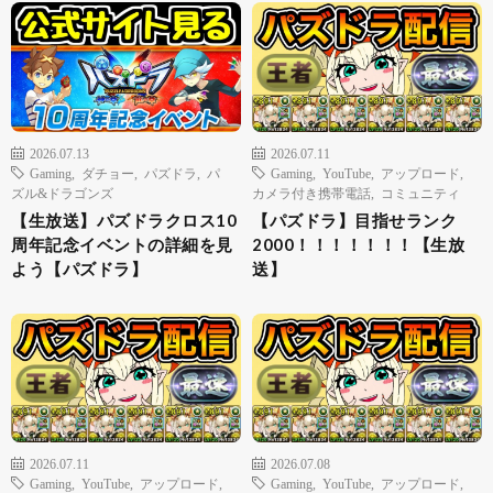
2026.07.13
2026.07.11
Gaming
,
ダチョー
,
パズドラ
,
パ
Gaming
,
YouTube
,
アップロード
,
ズル&ドラゴンズ
カメラ付き携帯電話
,
コミュニティ
【生放送】パズドラクロス10
【パズドラ】目指せランク
周年記念イベントの詳細を見
2000！！！！！！！【生放
よう【パズドラ】
送】
2026.07.11
2026.07.08
Gaming
,
YouTube
,
アップロード
,
Gaming
,
YouTube
,
アップロード
,