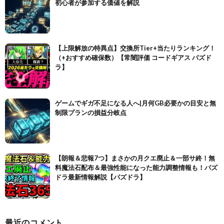
初心者が参加する価値を解説
【上限解放の特異点】交換所Tier+当たりランキング！
（+おすすめ確保数）【常闇評価 コードギアス パズド
ラ】
ゲームでギガ不足になる人へ|月何GB必要かの目安と無
制限プランの損益分岐点
【朗報＆悲報7つ】まさかの月クエ廃止＆一部サ終！無
料魔法石配布＆最強性能になった能力調整情報も！パズ
ドラ最新情報解説【パズドラ】
最近のコメント