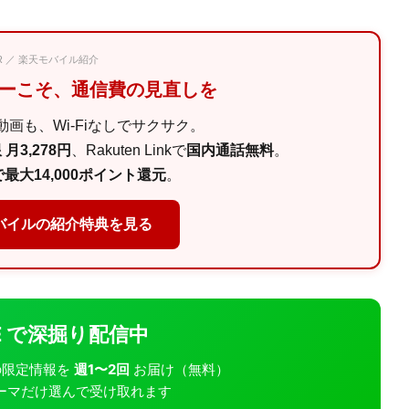
PR ／ 楽天モバイル紹介
マーこそ、通信費の見直しを
画も、Wi-Fiなしでサクサク。
月3,278円
、Rakuten Linkで
国内通話無料
。
最大14,000ポイント還元
。
バイルの紹介特典を見る
INE で深掘り配信中
モバの限定情報を
週1〜2回
お届け（無料）
ーマだけ選んで受け取れます