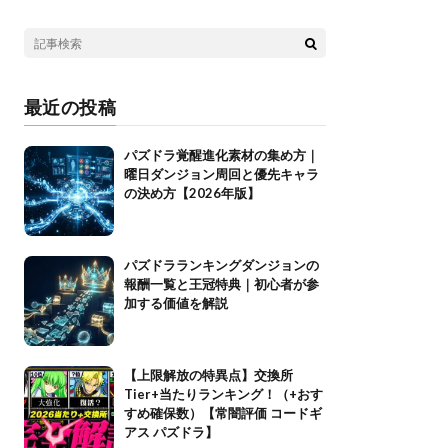
最近の投稿
パズドラ覚醒進化素材の集め方｜
曜日ダンジョン周回と優先キャラ
の決め方【2026年版】
パズドラランキングダンジョンの
報酬一覧と王冠特典｜初心者が参
加する価値を解説
【上限解放の特異点】交換所
Tier+当たりランキング！（+おす
すめ確保数）【常闇評価 コードギ
アス パズドラ】