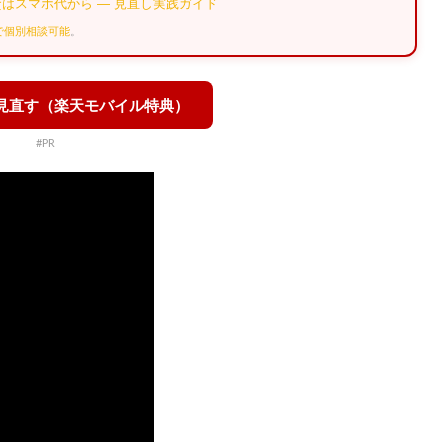
はスマホ代から — 見直し実践ガイド
Eで個別相談可能
。
を見直す（楽天モバイル特典）
#PR