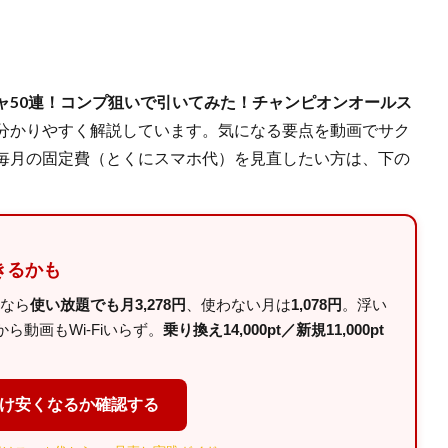
ャ50連！コンプ狙いで引いてみた！チャンピオンオールス
分かりやすく解説しています。気になる要点を動画でサク
毎月の固定費（とくにスマホ代）を見直したい方は、下の
きるかも
ルなら
使い放題でも月3,278円
、使わない月は
1,078円
。浮い
動画もWi-Fiいらず。
乗り換え14,000pt／新規11,000pt
だけ安くなるか確認する