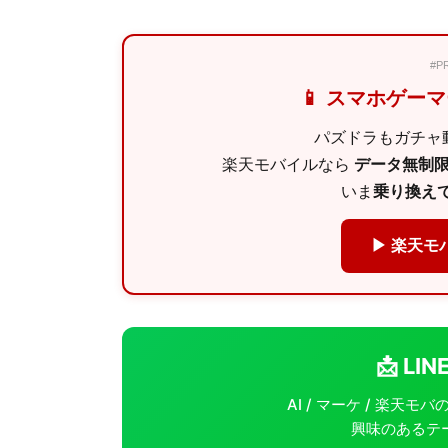
#
📱 スマホゲー
パズドラもガチャ動
楽天モバイルなら
データ無制限 
いま
乗り換えで
▶ 楽天モ
📩 L
AI / マーケ / 楽天
興味のあるテ