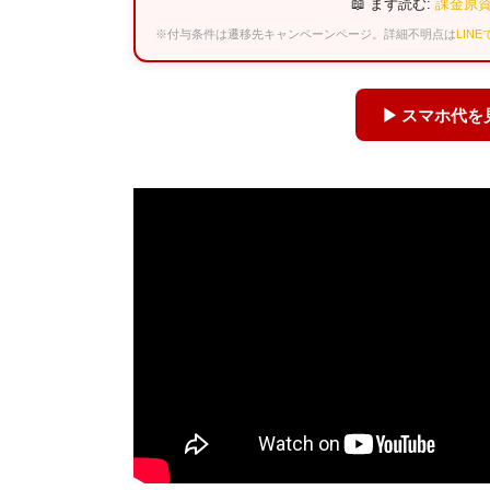
📖 まず読む:
課金原資
※付与条件は遷移先キャンペーンページ。詳細不明点は
LIN
▶ スマホ代