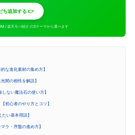
だち追加する 👉
MMM / 楽天モバ紹介 の3テーマから選べます
率的な進化素材の集め方】
木光闇の相性を解説】
後悔しない魔法石の使い方】
ド【初心者のやり方とコツ】
覚えたい基本用語】
セマラ・序盤の進め方】