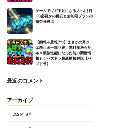
ゲームでギガ不足になる人へ|月何
GB必要かの目安と無制限プランの
損益分岐点
【朗報＆悲報7つ】まさかの月ク
エ廃止＆一部サ終！無料魔法石配
布＆最強性能になった能力調整情
報も！パズドラ最新情報解説【パ
ズドラ】
最近のコメント
アーカイブ
2026年8月