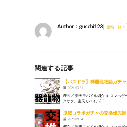
Author：gucchi123
投稿一覧
関連する記事
【パズドラ】神器龍物語ガチャ
2021.03.31
#PR ／ 楽天モバイル紹介 📱 スマ
クサク。楽天モバイル[…]
鬼滅コラボガチャの交換優先順
2025.09.04
#PR ／ 楽天モバイル紹介 📱 スマ