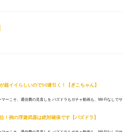
が超イイらしいので50連引く！【ぎこちゃん】
ホゲーマーこそ、通信費の見直しを パズドラもガチャ動画も、Wi-Fiなしでサ
位！例の浮遊武器は絶対確保です【パズドラ】
ホゲーマーこそ、通信費の見直しを パズドラもガチャ動画も、Wi-Fiなしでサ