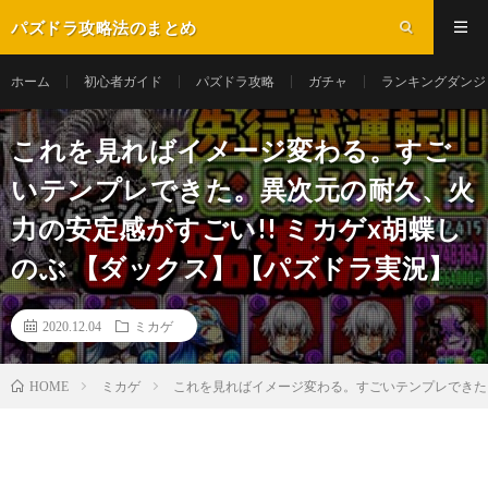
パズドラ攻略法のまとめ
ホーム
初心者ガイド
パズドラ攻略
ガチャ
ランキングダンジ
これを見ればイメージ変わる。すご
いテンプレできた。異次元の耐久、火
力の安定感がすごい!! ミカゲx胡蝶し
のぶ 【ダックス】【パズドラ実況】
2020.12.04
ミカゲ
ミカゲ
これを見ればイメージ変わる。すごいテンプレできた。
HOME