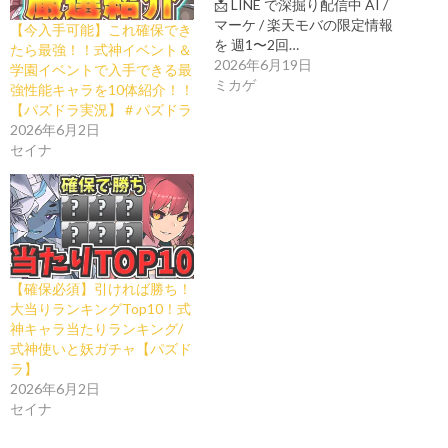
📩 LINE で深掘り配信中 AI /
マーケ / 楽天モバの限定情報
【今入手可能】これ確保でき
を 週1〜2回…
たら最強！！式神イベント＆
2026年6月19日
学園イベントで入手できる最
ミカゲ
強性能キャラを10体紹介！！
【パズドラ実況】＃パズドラ
2026年6月2日
セイナ
【確保必須】引ければ勝ち！
大当りランキングTop10！式
神キャラ当たりランキング/
式神使いと妖ガチャ【パズド
ラ】
2026年6月2日
セイナ