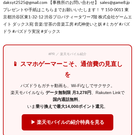
daksyt2525@gmail.com 【事務所のお問い合わせ】 sales@game8.jp
プレゼントや手紙はこちらまでお願いいたします！ 〒150-0011 東
京都渋谷区東1-32-12 渋谷プロパティータワー7階 株式会社ゲームエ
イト ダックス宛 音楽:甘茶の音楽工房 #式神使いと妖 #ミカゲ #パズ
ドラ #パズドラ実況 #ダックス
#PR ／ 楽天モバイル紹介
📱 スマホゲーマーこそ、通信費の見直し
を
パズドラもガチャ動画も、Wi-Fiなしでサクサク。
楽天モバイルなら
データ無制限 月3,278円
、Rakuten Linkで
国内通話無料
。
いま
乗り換えで最大14,000ポイント還元
。
▶ 楽天モバイルの紹介特典を見る