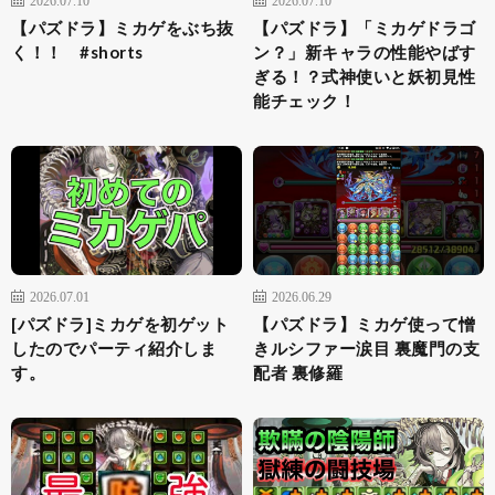
【パズドラ】ミカゲをぶち抜
【パズドラ】「ミカゲドラゴ
く！！ #shorts
ン？」新キャラの性能やばす
ぎる！？式神使いと妖初見性
能チェック！
2026.07.01
2026.06.29
[パズドラ]ミカゲを初ゲット
【パズドラ】ミカゲ使って憎
したのでパーティ紹介しま
きルシファー涙目 裏魔門の支
す。
配者 裏修羅