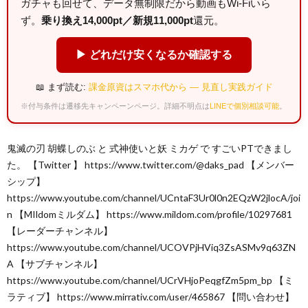
ガチャも回せて、データ無制限だから動画もWi-Fiいら
ず。
乗り換え14,000pt／新規11,000pt
還元。
▶ どれだけ安くなるか確認する
📖 まず読む:
課金原資はスマホ代から — 見直し実践ガイド
※付与条件は遷移先キャンペーンページ。詳細不明点は
LINEで個別相談可能
。
鬼滅の刃 胡蝶しのぶ と 式神使いと妖 ミカゲ で すごいPTできまし
た。 【Twitter 】 https://www.twitter.com/@daks_pad 【メンバー
シップ】
https://www.youtube.com/channel/UCntaF3Ur0l0n2EQzW2jlocA/joi
n 【MIldomミルダム】 https://www.mildom.com/profile/10297681
【レーダーチャンネル】
https://www.youtube.com/channel/UCOVPjHViq3ZsASMv9q63ZN
A 【サブチャンネル】
https://www.youtube.com/channel/UCrVHjoPeqgfZm5pm_bp 【ミ
ラティブ】 https://www.mirrativ.com/user/465867 【問い合わせ】