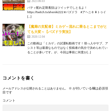
2023.06.03
パティ配れ定期 配信はツイッチでしとるよ！
https://twitch.tv/aheniki222 #パズドラ #アヘニキ ⬇︎トゥイ
[…]
【魔廊の支配者】ミカゲ～流れに乗るとこまでがと
ても大変～【パズドラ実況】
2020.12.04
この動画は「ミカゲ」の試運転動画です！ 助っ人やサブ、ア
シスト等は最適なものではなく投稿者の気分で決められてい
ることが多いです。が、今回は事前に何度か[…]
コメントを書く
※
が付いている欄は必須項
メールアドレスが公開されることはありません。
目です
コメント